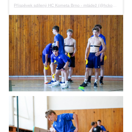
Příspěvek sdílený HC Kometa Brno - mládež (@hckometa_mladez)