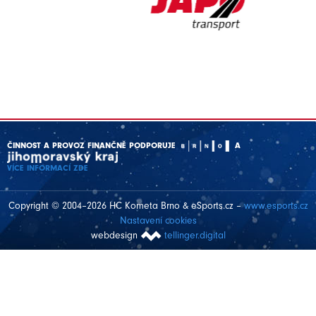
ČINNOST A PROVOZ FINANČNĚ PODPORUJE
A
VÍCE INFORMACÍ ZDE
Copyright © 2004–2026 HC Kometa Brno & eSports.cz –
www.esports.cz
Nastavení cookies
webdesign
tellinger.digital