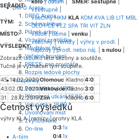
kolo
|
datum
|
SMĚR:
sestupně
|
SEŘADIT:
DRFG Arena
vzestupně
|
DRFG Arena
všechny
HKM
KLA
KOM
KVA
LIB
LIT
MBL
TÝM:
Schéma tribun
OLO
PCE
PLZ
SPA
TRI
VIT
ZLN
Plánek areny
MÍSTO:
všude
|
doma
|
venku
|
Virtuální prohlídka
všechny
|
remízy
|
výhry v prodl.
|
VÝSLEDKY:
Návštěvní řád
nájezdy
|
prodl. nebo náj.
|
s nulou
|
Veřejné bruslení
Zobrazit
tabulku
této sezóny a soutěže.
PRESS: pro novináře
Tučně je vyznačen tým soupeře.
Rozpis ledové plochy
45
14.02.2020
Olomouc
Kladno
4:0
Vstupenky
Permanentky 18/19
43
02.02.2020
Vítkovice
Kladno
3:0
Přípravná utkání 18/19
31
28.12.2019
Zlín
Kladno
6:0
Vstupenky 18/19
Četnost výsledků
Uvolňování míst
výhry KLA |
remízy |
prohry KLA
Zvýhodněné
0:3
1x
On-line
0:4
1x
A-tým