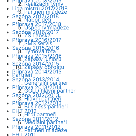
Příprava 2018/2019
Realizační týmy
Liga mistrů 2017/2018
Partneři mládeže
Sezóna 2017/2018
Nábor dětí
Příprava 2017/2018
Úspěchy mládeže
Sezóna 2016/2017
ZŠ Labská
Příprava 2016/2017
SMS servis
Sezóna 2015/2016
Týmová fota
Příprava 2015/2016
Zápasy juniorů
Sezóna 2014/2015
Zápasy dorostu
Příprava 2014/2015
Partneři
Sezóna 2013/2014
Generální partner
Příprava 2013/2014
GOLD hlavní partner
Sezóna 2012/2013
Hlavní partneři
Příprava 2012/2013
Business partneři
EHT 2012
Hrdí partneři
Sezóna 2011/2012
Mediální partneři
Příprava 2011/2012
Partneři mládeže
EHT 2011