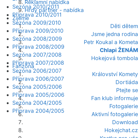
Reklamní nabídka
Sezóna 2010/2011
Hrdý partner - nabídka
Příprava 2010/2011
Žijeme
Sezóna 2009/2010
Děti dětem
Příprava 2009/2010
Jsme jedna rodina
Sezóna 2008/2009
Petr Koukal a Kometa
Příprava 2008/2009
Chlapi ŽENÁM
Sezóna 2007/2008
Hokejová tombola
Příprava 2007/2008
Fanzóna
Sezóna 2006/2007
Království Komety
Příprava 2006/2007
Dortiáda
Sezóna 2005/2006
Ptejte se
Příprava 2005/2006
Fan klub informuje
Sezóna 2004/2005
Fotogalerie
Příprava 2004/2005
Aktivní fotogalerie
Download
Hokejchat.cz