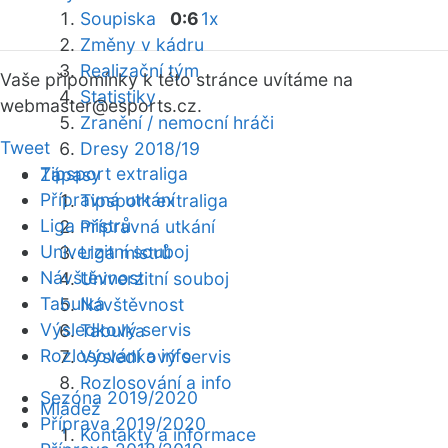
Soupiska
0:6
1x
Změny v kádru
Realizační tým
Vaše připomínky k této stránce uvítáme na
Statistiky
webmaster
@esports.cz.
Zranění / nemocní hráči
Tweet
Dresy 2018/19
Tipsport extraliga
Zápasy
Přípravná utkání
Tipsport extraliga
Liga mistrů
Přípravná utkání
Univerzitní souboj
Liga mistrů
Návštěvnost
Univerzitní souboj
Tabulka
Návštěvnost
Výsledkový servis
Tabulka
Rozlosování a info
Výsledkový servis
Rozlosování a info
Sezóna 2019/2020
Mládež
Příprava 2019/2020
Kontakty a informace