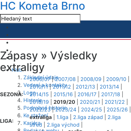
HC Kometa Brno
Zápasy »
Výsledky
extraligy
Klub
Základní údaje
2006/07
|
2007/08
|
2008/09
|
2009/10
|
Vedení a kontakty
2010/11
|
2011/12
|
2012/13
|
2013/14
|
Logo
SEZONA:
2014/15
|
2015/16
|
2016/17
|
2017/18
|
Historie
2018/19
|
2019/20
|
2020/21
|
2021/22
|
Podrobná historie
2022/23
|
2023/24
|
2024/25
|
2025/26
|
Ke stažení
extraliga
|
1.liga
|
2.liga západ
|
2.liga
LIGA:
Kariéra
střed
|
2.liga východ
|
Redakce webu