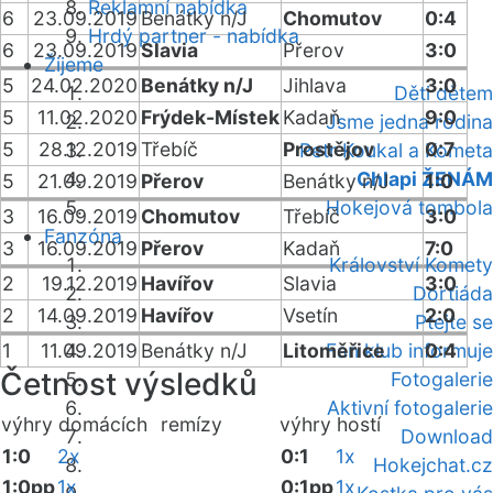
Reklamní nabídka
6
23.09.2019
Benátky n/J
Chomutov
0:4
Hrdý partner - nabídka
6
23.09.2019
Slavia
Přerov
3:0
Žijeme
5
24.02.2020
Benátky n/J
Jihlava
3:0
Děti dětem
5
11.02.2020
Frýdek-Místek
Kadaň
9:0
Jsme jedna rodina
5
28.12.2019
Třebíč
Prostějov
0:7
Petr Koukal a Kometa
Chlapi ŽENÁM
5
21.09.2019
Přerov
Benátky n/J
1:0
Hokejová tombola
3
16.09.2019
Chomutov
Třebíč
3:0
Fanzóna
3
16.09.2019
Přerov
Kadaň
7:0
Království Komety
2
19.12.2019
Havířov
Slavia
3:0
Dortiáda
2
14.09.2019
Havířov
Vsetín
2:0
Ptejte se
1
11.09.2019
Benátky n/J
Litoměřice
Fan klub informuje
0:4
Četnost výsledků
Fotogalerie
Aktivní fotogalerie
výhry domácích
remízy
výhry hostí
Download
1:0
2x
0:1
1x
Hokejchat.cz
1:0pp
1x
0:1pp
1x