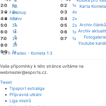
Kostka pro vás
2:0
5x
0:2
1x
Karta Kometa
3:0
8x
0:3
4x
Fanshop
4:0
Archiv
6x
0:4
2x
Archiv článků
5:0
5x
0:5
2x
Archiv aktualit
6:0
1x
0:6
1x
Fotogalerie
7:0
2x
0:7
1x
Youtube kanál
8:0
3x
9:0
1x
ČF1:
Hradec - Kometa 1:3
Vaše připomínky k této stránce uvítáme na
webmaster
@esports.cz.
Tweet
Tipsport extraliga
Přípravná utkání
Liga mistrů