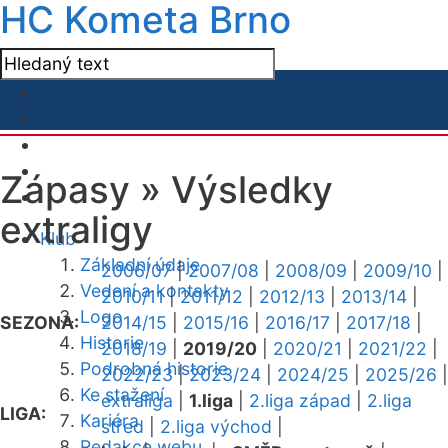
HC Kometa Brno
Zápasy »
Výsledky
extraligy
Klub
Základní údaje
2006/07
|
2007/08
|
2008/09
|
2009/10
|
Vedení a kontakty
2010/11
|
2011/12
|
2012/13
|
2013/14
|
Logo
SEZONA:
2014/15
|
2015/16
|
2016/17
|
2017/18
|
Historie
2018/19
|
2019/20
|
2020/21
|
2021/22
|
Podrobná historie
2022/23
|
2023/24
|
2024/25
|
2025/26
|
Ke stažení
extraliga
|
1.liga
|
2.liga západ
|
2.liga
LIGA:
Kariéra
střed
|
2.liga východ
|
Redakce webu