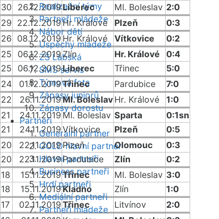
Realizační týmy
30
26.12.2019
Liberec
Ml. Boleslav
2:0
Partneři mládeže
29
22.12.2019
Hr. Králové
Plzeň
0:3
Nábor dětí
26
08.12.2019
Hr. Králové
Vítkovice
0:2
Úspěchy mládeže
25
06.12.2019
Zlín
Hr. Králové
0:4
ZŠ Labská
25
06.12.2019
Liberec
Třinec
5:0
SMS servis
Týmová fota
24
01.12.2019
Třinec
Pardubice
7:0
Zápasy juniorů
22
26.11.2019
Ml. Boleslav
Hr. Králové
1:0
Zápasy dorostu
21
24.11.2019
Ml. Boleslav
Sparta
0:1sn
Partneři
21
24.11.2019
Vítkovice
Plzeň
0:5
Generální partner
20
22.11.2019
Plzeň
Olomouc
0:3
GOLD hlavní partner
Hlavní partneři
20
22.11.2019
Pardubice
Zlín
0:2
Business partneři
18
15.11.2019
Třinec
Ml. Boleslav
3:0
Hrdí partneři
18
15.11.2019
Kladno
Zlín
1:0
Mediální partneři
17
02.11.2019
Třinec
Litvínov
2:0
Partneři mládeže