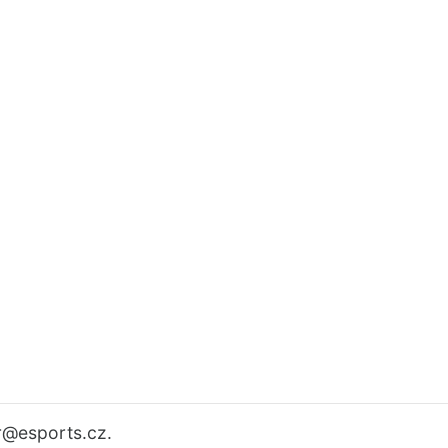
r
@esports.cz.