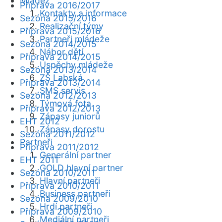
Mládež
Příprava 2016/2017
Kontakty a informace
Sezóna 2015/2016
Realizační týmy
Příprava 2015/2016
Partneři mládeže
Sezóna 2014/2015
Nábor dětí
Příprava 2014/2015
Úspěchy mládeže
Sezóna 2013/2014
ZŠ Labská
Příprava 2013/2014
SMS servis
Sezóna 2012/2013
Týmová fota
Příprava 2012/2013
Zápasy juniorů
EHT 2012
Zápasy dorostu
Sezóna 2011/2012
Partneři
Příprava 2011/2012
Generální partner
EHT 2011
GOLD hlavní partner
Sezóna 2010/2011
Hlavní partneři
Příprava 2010/2011
Business partneři
Sezóna 2009/2010
Hrdí partneři
Příprava 2009/2010
Mediální partneři