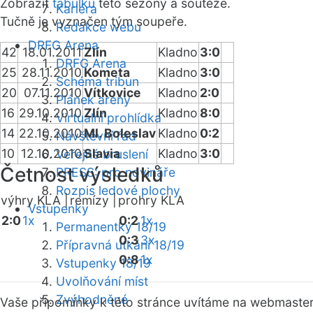
Zobrazit
tabulku
této sezóny a soutěže.
Kariéra
Tučně je vyznačen tým soupeře.
Redakce webu
DRFG Arena
42
18.01.2011
Zlín
Kladno
3:0
DRFG Arena
25
28.11.2010
Kometa
Kladno
3:0
Schéma tribun
20
07.11.2010
Vítkovice
Kladno
2:0
Plánek areny
16
29.10.2010
Zlín
Kladno
8:0
Virtuální prohlídka
14
22.10.2010
Ml. Boleslav
Kladno
0:2
Návštěvní řád
10
12.10.2010
Slavia
Kladno
3:0
Veřejné bruslení
Četnost výsledků
PRESS: pro novináře
Rozpis ledové plochy
výhry KLA |
remízy |
prohry KLA
Vstupenky
2:0
1x
0:2
1x
Permanentky 18/19
0:3
3x
Přípravná utkání 18/19
0:8
1x
Vstupenky 18/19
Uvolňování míst
Zvýhodněné
Vaše připomínky k této stránce uvítáme na webmaste