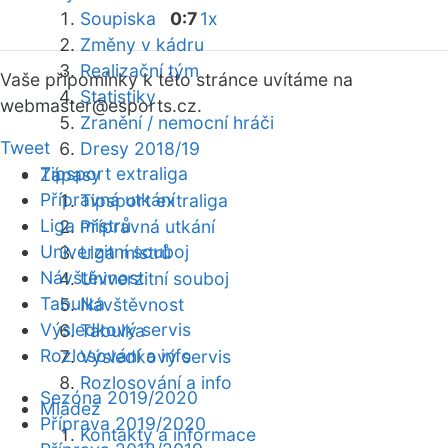
Soupiska
0:7
1x
Změny v kádru
Realizační tým
Vaše připomínky k této stránce uvítáme na
Statistiky
webmaster
@esports.cz.
Zranění / nemocní hráči
Tweet
Dresy 2018/19
Tipsport extraliga
Zápasy
Přípravná utkání
Tipsport extraliga
Liga mistrů
Přípravná utkání
Univerzitní souboj
Liga mistrů
Návštěvnost
Univerzitní souboj
Tabulka
Návštěvnost
Výsledkový servis
Tabulka
Rozlosování a info
Výsledkový servis
Rozlosování a info
Sezóna 2019/2020
Mládež
Příprava 2019/2020
Kontakty a informace