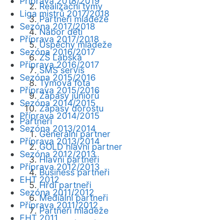
Příprava 2018/2019
Realizační týmy
Liga mistrů 2017/2018
Partneři mládeže
Sezóna 2017/2018
Nábor dětí
Příprava 2017/2018
Úspěchy mládeže
Sezóna 2016/2017
ZŠ Labská
Příprava 2016/2017
SMS servis
Sezóna 2015/2016
Týmová fota
Příprava 2015/2016
Zápasy juniorů
Sezóna 2014/2015
Zápasy dorostu
Příprava 2014/2015
Partneři
Sezóna 2013/2014
Generální partner
Příprava 2013/2014
GOLD hlavní partner
Sezóna 2012/2013
Hlavní partneři
Příprava 2012/2013
Business partneři
EHT 2012
Hrdí partneři
Sezóna 2011/2012
Mediální partneři
Příprava 2011/2012
Partneři mládeže
EHT 2011