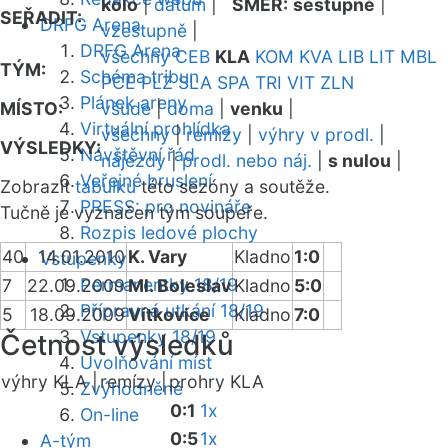
kolo
|
datum
|
SMĚR:
sestupně
|
SEŘADIT:
DRFG Arena
vzestupně
|
DRFG Arena
všechny
CEB
KLA
KOM
KVA
LIB
LIT
MBL
TÝM:
Schéma tribun
PCE
PLZ
SLA
SPA
TRI
VIT
ZLN
Plánek areny
MÍSTO:
všude
|
doma
|
venku
|
Virtuální prohlídka
všechny
|
remízy
|
výhry v prodl.
|
VÝSLEDKY:
Návštěvní řád
nájezdy
|
prodl. nebo náj.
|
s nulou
|
Veřejné bruslení
Zobrazit
tabulku
této sezóny a soutěže.
PRESS: pro novináře
Tučně je vyznačen tým soupeře.
Rozpis ledové plochy
40
14.01.2010
K. Vary
Kladno
1:0
Vstupenky
Permanentky 18/19
7
22.09.2009
Ml. Boleslav
Kladno
5:0
Přípravná utkání 18/19
5
18.09.2009
Vítkovice
Kladno
7:0
Vstupenky 18/19
Četnost výsledků
Uvolňování míst
výhry KLA |
remízy |
prohry KLA
Zvýhodněné
0:1
1x
On-line
0:5
1x
A-tým