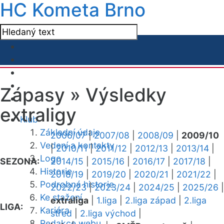
HC Kometa Brno
Zápasy »
Výsledky
extraligy
Klub
Základní údaje
2006/07
|
2007/08
|
2008/09
|
2009/10
Vedení a kontakty
|
2010/11
|
2011/12
|
2012/13
|
2013/14
|
Logo
SEZONA:
2014/15
|
2015/16
|
2016/17
|
2017/18
|
Historie
2018/19
|
2019/20
|
2020/21
|
2021/22
|
Podrobná historie
2022/23
|
2023/24
|
2024/25
|
2025/26
|
Ke stažení
extraliga
|
1.liga
|
2.liga západ
|
2.liga
LIGA:
Kariéra
střed
|
2.liga východ
|
Redakce webu