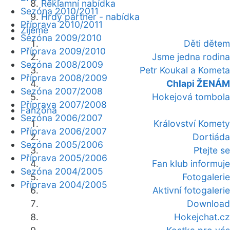
Reklamní nabídka
Sezóna 2010/2011
Hrdý partner - nabídka
Příprava 2010/2011
Žijeme
Sezóna 2009/2010
Děti dětem
Příprava 2009/2010
Jsme jedna rodina
Sezóna 2008/2009
Petr Koukal a Kometa
Příprava 2008/2009
Chlapi ŽENÁM
Sezóna 2007/2008
Hokejová tombola
Příprava 2007/2008
Fanzóna
Sezóna 2006/2007
Království Komety
Příprava 2006/2007
Dortiáda
Sezóna 2005/2006
Ptejte se
Příprava 2005/2006
Fan klub informuje
Sezóna 2004/2005
Fotogalerie
Příprava 2004/2005
Aktivní fotogalerie
Download
Hokejchat.cz