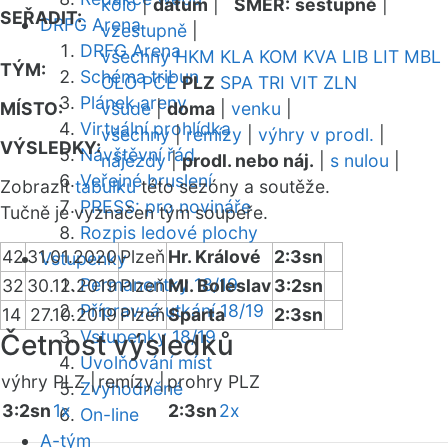
kolo
|
datum
|
SMĚR:
sestupně
|
SEŘADIT:
DRFG Arena
vzestupně
|
DRFG Arena
všechny
HKM
KLA
KOM
KVA
LIB
LIT
MBL
TÝM:
Schéma tribun
OLO
PCE
PLZ
SPA
TRI
VIT
ZLN
Plánek areny
MÍSTO:
všude
|
doma
|
venku
|
Virtuální prohlídka
všechny
|
remízy
|
výhry v prodl.
|
VÝSLEDKY:
Návštěvní řád
nájezdy
|
prodl. nebo náj.
|
s nulou
|
Veřejné bruslení
Zobrazit
tabulku
této sezóny a soutěže.
PRESS: pro novináře
Tučně je vyznačen tým soupeře.
Rozpis ledové plochy
42
31.01.2020
Plzeň
Hr. Králové
2:3sn
Vstupenky
Permanentky 18/19
32
30.12.2019
Plzeň
Ml. Boleslav
3:2sn
Přípravná utkání 18/19
14
27.10.2019
Plzeň
Sparta
2:3sn
Vstupenky 18/19
Četnost výsledků
Uvolňování míst
výhry PLZ |
remízy |
prohry PLZ
Zvýhodněné
3:2sn
1x
2:3sn
2x
On-line
A-tým