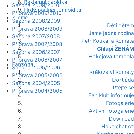
Reklamní nabídka
Sezóna 2009/2010
Hrdý partner - nabídka
Příprava 2009/2010
Žijeme
Sezóna 2008/2009
Děti dětem
Příprava 2008/2009
Jsme jedna rodina
Sezóna 2007/2008
Petr Koukal a Kometa
Příprava 2007/2008
Chlapi ŽENÁM
Sezóna 2006/2007
Hokejová tombola
Příprava 2006/2007
Fanzóna
Sezóna 2005/2006
Království Komety
Příprava 2005/2006
Dortiáda
Sezóna 2004/2005
Ptejte se
Příprava 2004/2005
Fan klub informuje
Fotogalerie
Aktivní fotogalerie
Download
Hokejchat.cz