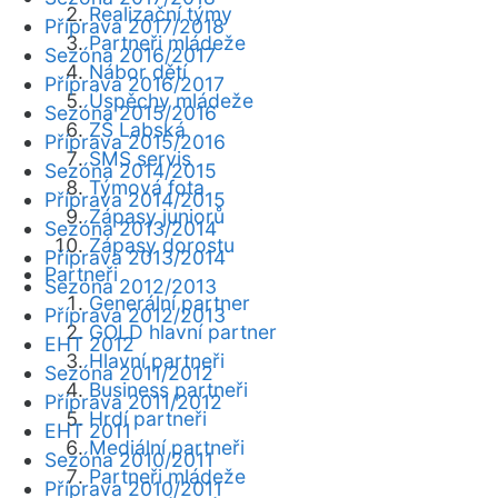
Realizační týmy
Příprava 2017/2018
Partneři mládeže
Sezóna 2016/2017
Nábor dětí
Příprava 2016/2017
Úspěchy mládeže
Sezóna 2015/2016
ZŠ Labská
Příprava 2015/2016
SMS servis
Sezóna 2014/2015
Týmová fota
Příprava 2014/2015
Zápasy juniorů
Sezóna 2013/2014
Zápasy dorostu
Příprava 2013/2014
Partneři
Sezóna 2012/2013
Generální partner
Příprava 2012/2013
GOLD hlavní partner
EHT 2012
Hlavní partneři
Sezóna 2011/2012
Business partneři
Příprava 2011/2012
Hrdí partneři
EHT 2011
Mediální partneři
Sezóna 2010/2011
Partneři mládeže
Příprava 2010/2011