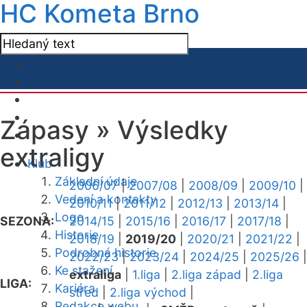
HC Kometa Brno
Zápasy »
Výsledky
extraligy
Klub
Základní údaje
2006/07
|
2007/08
|
2008/09
|
2009/10
|
Vedení a kontakty
2010/11
|
2011/12
|
2012/13
|
2013/14
|
Logo
SEZONA:
2014/15
|
2015/16
|
2016/17
|
2017/18
|
Historie
2018/19
|
2019/20
|
2020/21
|
2021/22
|
Podrobná historie
2022/23
|
2023/24
|
2024/25
|
2025/26
|
Ke stažení
extraliga
|
1.liga
|
2.liga západ
|
2.liga
LIGA:
Kariéra
střed
|
2.liga východ
|
Redakce webu