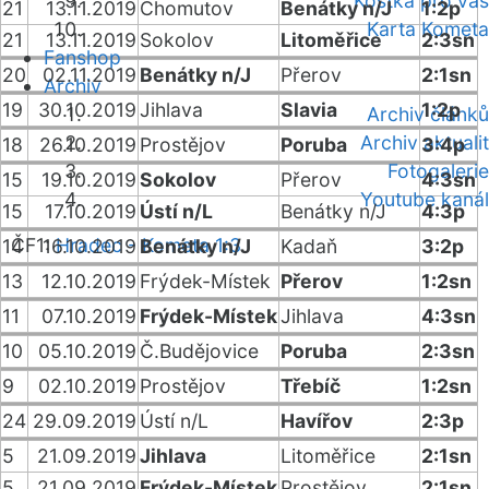
Kostka pro vás
21
13.11.2019
Chomutov
Benátky n/J
1:2p
Karta Kometa
21
13.11.2019
Sokolov
Litoměřice
2:3sn
Fanshop
20
02.11.2019
Benátky n/J
Přerov
2:1sn
Archiv
19
30.10.2019
Jihlava
Slavia
1:2p
Archiv článků
Archiv aktualit
18
26.10.2019
Prostějov
Poruba
3:4p
Fotogalerie
15
19.10.2019
Sokolov
Přerov
4:3sn
Youtube kanál
15
17.10.2019
Ústí n/L
Benátky n/J
4:3p
ČF1:
Hradec - Kometa 1:3
14
16.10.2019
Benátky n/J
Kadaň
3:2p
13
12.10.2019
Frýdek-Místek
Přerov
1:2sn
11
07.10.2019
Frýdek-Místek
Jihlava
4:3sn
10
05.10.2019
Č.Budějovice
Poruba
2:3sn
9
02.10.2019
Prostějov
Třebíč
1:2sn
24
29.09.2019
Ústí n/L
Havířov
2:3p
5
21.09.2019
Jihlava
Litoměřice
2:1sn
5
21.09.2019
Frýdek-Místek
Prostějov
2:1sn