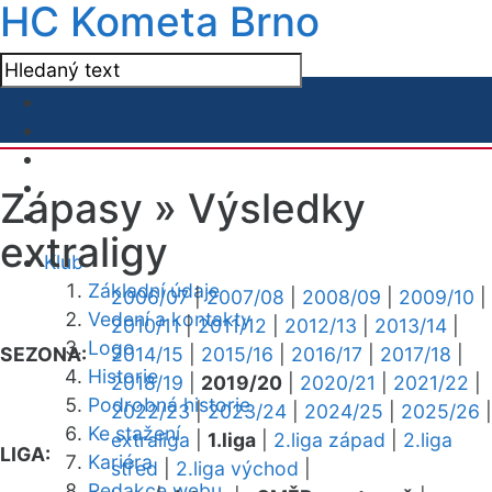
HC Kometa Brno
Zápasy »
Výsledky
extraligy
Klub
Základní údaje
2006/07
|
2007/08
|
2008/09
|
2009/10
|
Vedení a kontakty
2010/11
|
2011/12
|
2012/13
|
2013/14
|
Logo
SEZONA:
2014/15
|
2015/16
|
2016/17
|
2017/18
|
Historie
2018/19
|
2019/20
|
2020/21
|
2021/22
|
Podrobná historie
2022/23
|
2023/24
|
2024/25
|
2025/26
|
Ke stažení
extraliga
|
1.liga
|
2.liga západ
|
2.liga
LIGA:
Kariéra
střed
|
2.liga východ
|
Redakce webu