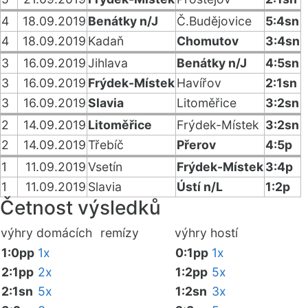
4
18.09.2019
Benátky n/J
Č.Budějovice
5:4sn
4
18.09.2019
Kadaň
Chomutov
3:4sn
3
16.09.2019
Jihlava
Benátky n/J
4:5sn
3
16.09.2019
Frýdek-Místek
Havířov
2:1sn
3
16.09.2019
Slavia
Litoměřice
3:2sn
2
14.09.2019
Litoměřice
Frýdek-Místek
3:2sn
2
14.09.2019
Třebíč
Přerov
4:5p
1
11.09.2019
Vsetín
Frýdek-Místek
3:4p
1
11.09.2019
Slavia
Ústí n/L
1:2p
Četnost výsledků
výhry domácích
remízy
výhry hostí
1:0pp
1x
0:1pp
1x
2:1pp
2x
1:2pp
5x
2:1sn
5x
1:2sn
3x