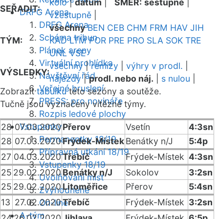
kolo
|
datum
|
SMĚR:
sestupně
|
SEŘADIT:
DRFG Arena
vzestupně
|
DRFG Arena
všechny
BEN
CEB
CHM
FRM
HAV
JIH
Schéma tribun
TÝM:
KAD
LTM
POR
PRE
PRO
SLA
SOK
TRE
Plánek areny
UNL
VSE
Virtuální prohlídka
všechny
|
remízy
|
výhry v prodl.
|
VÝSLEDKY:
Návštěvní řád
nájezdy
|
prodl. nebo náj.
|
s nulou
|
Veřejné bruslení
Zobrazit
tabulku
této sezóny a soutěže.
PRESS: pro novináře
Tučně jsou vyznačeny vítězné týmy.
Rozpis ledové plochy
Vstupenky
28
07.03.2020
Přerov
Vsetín
4:3sn
Permanentky 18/19
28
07.03.2020
Frýdek-Místek
Benátky n/J
5:4p
Přípravná utkání 18/19
27
04.03.2020
Třebíč
Frýdek-Místek
4:3sn
Vstupenky 18/19
25
29.02.2020
Benátky n/J
Sokolov
3:2sn
Uvolňování míst
25
29.02.2020
Litoměřice
Přerov
5:4sn
Zvýhodněné
13
27.02.2020
Třebíč
Frýdek-Místek
3:2sn
On-line
A-tým
24
26.02.2020
Jihlava
Frýdek-Místek
6:5p