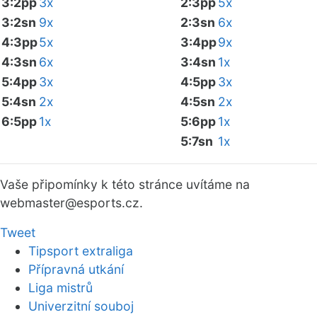
3:2pp
3x
2:3pp
5x
3:2sn
9x
2:3sn
6x
4:3pp
5x
3:4pp
9x
4:3sn
6x
3:4sn
1x
5:4pp
3x
4:5pp
3x
5:4sn
2x
4:5sn
2x
6:5pp
1x
5:6pp
1x
5:7sn
1x
Vaše připomínky k této stránce uvítáme na
webmaster
@esports.cz.
Tweet
Tipsport extraliga
Přípravná utkání
Liga mistrů
Univerzitní souboj