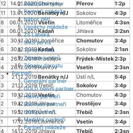
12
14.01.2020
Chomutov
Přerov
1:2p
Realizační týmy
Partneři mládeže
11
13.01.2020
Benátky n/J
Sokolov
4:3p
Nábor dětí
8
06.01.2020
Vsetín
Litoměřice
4:3sn
Úspěchy mládeže
8
06.01.2020
Kadaň
Jihlava
3:2sn
ZŠ Labská
6
30.12.2019
Litoměřice
Chomutov
3:4p
SMS servis
6
30.12.2019
Kadaň
Sokolov
2:1sn
Týmová fota
Zápasy juniorů
4
26.12.2019
Prostějov
Frýdek-Místek
2:3p
Zápasy dorostu
4
26.12.2019
Havířov
Vsetín
2:3sn
Partneři
3
21.12.2019
Benátky n/J
Ústí n/L
5:4p
Generální partner
3
21.12.2019
Třebíč
Sokolov
3:4p
GOLD hlavní partner
2
19.12.2019
Vsetín
Chomutov
4:3p
Hlavní partneři
2
19.12.2019
Jihlava
Prostějov
3:4p
Business partneři
Hrdí partneři
2
19.12.2019
Ústí n/L
Třebíč
2:3sn
Mediální partneři
1
17.12.2019
Litoměřice
Vsetín
3:4p
Partneři mládeže
4
14.12.2019
Jihlava
Třebíč
2:3sn