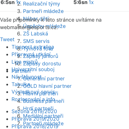
6:5sn
1x
5:6sn
1x
Realizační týmy
Partneři mládeže
Nábor dětí
Vaše připomínky k této stránce uvítáme na
Úspěchy mládeže
webmaster
@esports.cz.
ZŠ Labská
Tweet
SMS servis
Tipsport extraliga
Týmová fota
Přípravná utkání
Zápasy juniorů
Liga mistrů
Zápasy dorostu
Univerzitní souboj
Partneři
Návštěvnost
Generální partner
Tabulka
GOLD hlavní partner
Výsledkový servis
Hlavní partneři
Rozlosování a info
Business partneři
Hrdí partneři
Sezóna 2019/2020
Mediální partneři
Příprava 2019/2020
Partneři mládeže
Příprava 2018/2019