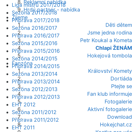
Reklamní nabídka
Liga mistrů 2017/2018
Hrdý partner - nabídka
Sezóna 2017/2018
Žijeme
Příprava 2017/2018
Děti dětem
Sezóna 2016/2017
Jsme jedna rodina
Příprava 2016/2017
Petr Koukal a Kometa
Sezóna 2015/2016
Chlapi ŽENÁM
Příprava 2015/2016
Hokejová tombola
Sezóna 2014/2015
Fanzóna
Příprava 2014/2015
Království Komety
Sezóna 2013/2014
Dortiáda
Příprava 2013/2014
Ptejte se
Sezóna 2012/2013
Fan klub informuje
Příprava 2012/2013
Fotogalerie
EHT 2012
Aktivní fotogalerie
Sezóna 2011/2012
Download
Příprava 2011/2012
Hokejchat.cz
EHT 2011