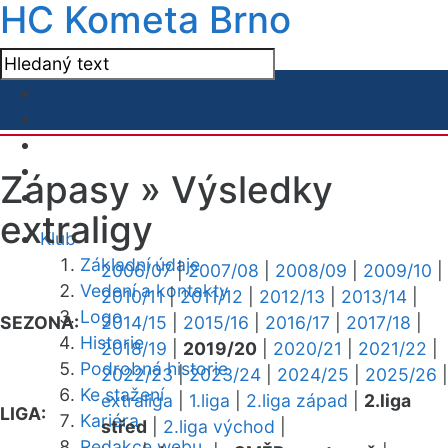
HC Kometa Brno
Zápasy »
Výsledky
extraligy
Klub
Základní údaje
2006/07
|
2007/08
|
2008/09
|
2009/10
|
Vedení a kontakty
2010/11
|
2011/12
|
2012/13
|
2013/14
|
Logo
SEZONA:
2014/15
|
2015/16
|
2016/17
|
2017/18
|
Historie
2018/19
|
2019/20
|
2020/21
|
2021/22
|
Podrobná historie
2022/23
|
2023/24
|
2024/25
|
2025/26
|
Ke stažení
extraliga
|
1.liga
|
2.liga západ
|
2.liga
LIGA:
Kariéra
střed
|
2.liga východ
|
Redakce webu