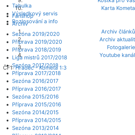
Kostka pro vás
Tabulka
Karta Kometa
Výsledkový servis
Fanshop
Rozlosování a info
Archiv
Archiv článků
Sezóna 2019/2020
Archiv aktualit
Příprava 2019/2020
Fotogalerie
Příprava 2018/2019
Youtube kanál
Liga mistrů 2017/2018
Sezóna 2017/2018
ČF1:
Hradec - Kometa 1:3
Příprava 2017/2018
Sezóna 2016/2017
Příprava 2016/2017
Sezóna 2015/2016
Příprava 2015/2016
Sezóna 2014/2015
Příprava 2014/2015
Sezóna 2013/2014