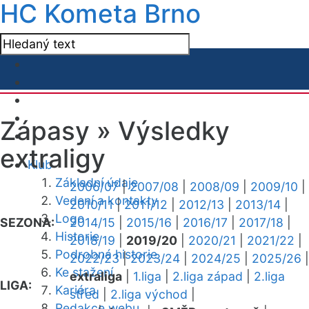
HC Kometa Brno
Zápasy »
Výsledky
extraligy
Klub
Základní údaje
2006/07
|
2007/08
|
2008/09
|
2009/10
|
Vedení a kontakty
2010/11
|
2011/12
|
2012/13
|
2013/14
|
Logo
SEZONA:
2014/15
|
2015/16
|
2016/17
|
2017/18
|
Historie
2018/19
|
2019/20
|
2020/21
|
2021/22
|
Podrobná historie
2022/23
|
2023/24
|
2024/25
|
2025/26
|
Ke stažení
extraliga
|
1.liga
|
2.liga západ
|
2.liga
LIGA:
Kariéra
střed
|
2.liga východ
|
Redakce webu