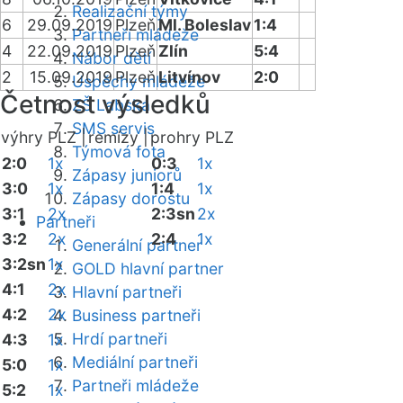
Realizační týmy
6
29.09.2019
Plzeň
Ml. Boleslav
1:4
Partneři mládeže
4
22.09.2019
Plzeň
Zlín
5:4
Nábor dětí
2
15.09.2019
Plzeň
Litvínov
2:0
Úspěchy mládeže
Četnost výsledků
ZŠ Labská
SMS servis
výhry PLZ |
remízy |
prohry PLZ
Týmová fota
2:0
1x
0:3
1x
Zápasy juniorů
3:0
1x
1:4
1x
Zápasy dorostu
3:1
2x
2:3sn
2x
Partneři
3:2
2x
2:4
1x
Generální partner
3:2sn
1x
GOLD hlavní partner
4:1
2x
Hlavní partneři
4:2
2x
Business partneři
Hrdí partneři
4:3
1x
Mediální partneři
5:0
1x
Partneři mládeže
5:2
1x