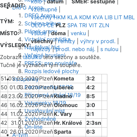
kolo
|
datum
|
SMĚR:
sestupně
|
SEŘADIT:
DRFG Arena
vzestupně
|
DRFG Arena
všechny
HKM
KLA
KOM
KVA
LIB
LIT
MBL
TÝM:
Schéma tribun
OLO
PCE
PLZ
SPA
TRI
VIT
ZLN
Plánek areny
MÍSTO:
všude
|
doma
|
venku
|
Virtuální prohlídka
všechny
|
remízy
|
výhry v prodl.
|
VÝSLEDKY:
Návštěvní řád
nájezdy
|
prodl. nebo náj.
|
s nulou
|
Veřejné bruslení
Zobrazit
tabulku
této sezóny a soutěže.
PRESS: pro novináře
Tučně je vyznačen tým soupeře.
Rozpis ledové plochy
51
03.03.2020
Plzeň
Kometa
3:2
Vstupenky
Permanentky 18/19
50
01.03.2020
Plzeň
Liberec
4:2
Přípravná utkání 18/19
48
23.02.2020
Plzeň
Kladno
8:5
Vstupenky 18/19
46
16.02.2020
Plzeň
Olomouc
3:0
Uvolňování míst
44
11.02.2020
Plzeň
K. Vary
3:1
Zvýhodněné
42
31.01.2020
Plzeň
Hr. Králové
2:3sn
On-line
40
26.01.2020
Plzeň
Sparta
6:3
A-tým