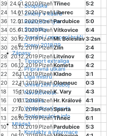
39
24.01.2020
Plzeň
Třinec
5:2
Soupiska
24
14.01.2020
Plzeň
Liberec
3:2
Změny v kádru
36
12.01.2020
Plzeň
Pardubice
5:0
Realizační tým
Statistiky
34
05.01.2020
Plzeň
Vítkovice
6:4
Zranění / nemocní hráči
32
30.12.2019
Plzeň
Ml. Boleslav
3:2sn
Dresy 2018/19
30
26.12.2019
Plzeň
Zlín
2:4
Zápasy
28
20.12.2019
Plzeň
Litvínov
6:2
Tipsport extraliga
25
06.12.2019
Plzeň
Kometa
4:2
Přípravná utkání
22
26.11.2019
Plzeň
Kladno
3:1
Liga mistrů
20
22.11.2019
Plzeň
Olomouc
0:3
Univerzitní souboj
18
15.11.2019
Plzeň
K. Vary
4:3
Návštěvnost
16
01.11.2019
Tabulka
Plzeň
Hr. Králové
4:1
Výsledkový servis
14
27.10.2019
Plzeň
Sparta
2:3sn
Rozlosování a info
13
26.10.2019
Plzeň
Třinec
6:1
Mládež
10
13.10.2019
Plzeň
Pardubice
5:3
Kontakty a informace
8
06.10.2019
Plzeň
Vítkovice
4:1