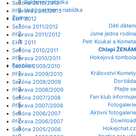
Reklamní nabídka
Sezóna 2012/2013
Hrdý partner - nabídka
Příprava 2012/2013
Žijeme
EHT 2012
Děti dětem
Sezóna 2011/2012
Jsme jedna rodina
Příprava 2011/2012
Petr Koukal a Kometa
EHT 2011
Chlapi ŽENÁM
Sezóna 2010/2011
Hokejová tombola
Příprava 2010/2011
Fanzóna
Sezóna 2009/2010
Království Komety
Příprava 2009/2010
Dortiáda
Sezóna 2008/2009
Ptejte se
Příprava 2008/2009
Fan klub informuje
Sezóna 2007/2008
Fotogalerie
Příprava 2007/2008
Aktivní fotogalerie
Sezóna 2006/2007
Download
Příprava 2006/2007
Hokejchat.cz
Sezóna 2005/2006