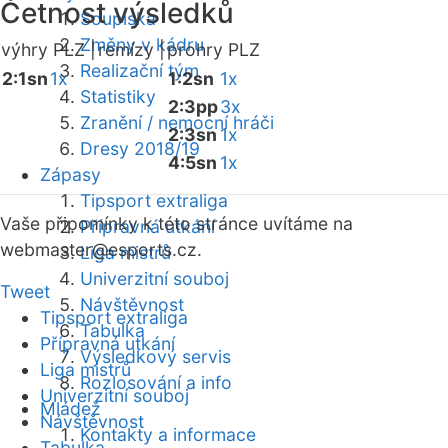
Četnost výsledků
Soupiska
Změny v kádru
výhry PLZ |
remízy |
prohry PLZ
Realizační tým
2:1sn
1x
1:2sn
1x
Statistiky
2:3pp
3x
Zranění / nemocní hráči
2:3sn
1x
Dresy 2018/19
4:5sn
1x
Zápasy
Tipsport extraliga
Vaše připomínky k této stránce uvítáme na
Přípravná utkání
webmaster
@esports.cz.
Liga mistrů
Univerzitní souboj
Tweet
Návštěvnost
Tipsport extraliga
Tabulka
Přípravná utkání
Výsledkový servis
Liga mistrů
Rozlosování a info
Univerzitní souboj
Mládež
Návštěvnost
Kontakty a informace
Tabulka