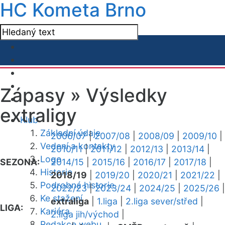
HC Kometa Brno
Zápasy »
Výsledky
extraligy
Klub
Základní údaje
2006/07
|
2007/08
|
2008/09
|
2009/10
|
Vedení a kontakty
2010/11
|
2011/12
|
2012/13
|
2013/14
|
Logo
SEZONA:
2014/15
|
2015/16
|
2016/17
|
2017/18
|
Historie
2018/19
|
2019/20
|
2020/21
|
2021/22
|
Podrobná historie
2022/23
|
2023/24
|
2024/25
|
2025/26
|
Ke stažení
extraliga
|
1.liga
|
2.liga sever/střed
|
LIGA:
Kariéra
2.liga jih/východ
|
Redakce webu