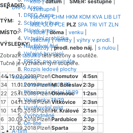
kolo
|
datum
|
SMĚR:
sestupně
|
SEŘADIT:
DRFG Arena
vzestupně
|
DRFG Arena
všechny
CHM
HKM
KOM
KVA
LIB
LIT
TÝM:
Schéma tribun
MBL
OLO
PCE
PLZ
SPA
TRI
VIT
ZLN
Plánek areny
MÍSTO:
všude
|
doma
|
venku
|
Virtuální prohlídka
všechny
|
remízy
|
výhry v prodl.
|
VÝSLEDKY:
Návštěvní řád
nájezdy
|
prodl. nebo náj.
|
s nulou
|
Veřejné bruslení
Zobrazit
tabulku
této sezóny a soutěže.
PRESS: pro novináře
Tučně je vyznačen tým soupeře.
Rozpis ledové plochy
44
15.02.2019
Plzeň
Chomutov
4:5sn
Vstupenky
Permanentky 18/19
34
11.01.2019
Plzeň
Ml. Boleslav
2:3p
Přípravná utkání 18/19
22
25.11.2018
Plzeň
Olomouc
1:2sn
Vstupenky 18/19
17
04.11.2018
Plzeň
Vítkovice
2:3sn
Uvolňování míst
10
14.10.2018
Plzeň
Hr. Králové
2:1sn
Zvýhodněné
6
30.09.2018
Plzeň
Pardubice
2:3p
On-line
3
21.09.2018
Plzeň
Sparta
2:3p
A-tým