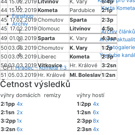
Kostka pro vás
44
15.02.2019
Litvínov
K. Vary
5:4p
Karta Kometa
44
15.02.2019
Kometa
Pardubice
2:1p
Fanshop
45
17.02.2019
Chomutov
Sparta
2:3p
Archiv
45
17.02.2019
Olomouc
Litvínov
4:5p
Archiv článků
49
01.03.2019
Sparta
K. Vary
4:3sn
Archiv aktualit
Fotogalerie
50
03.03.2019
Chomutov
K. Vary
1:2p
Youtube kanál
50
03.03.2019
Liberec
Kometa
2:3p
50
03.03.2019
Vítkovice
Hr. Králové
3:2sn
ČF1:
Hradec - Kometa 1:3
51
05.03.2019
Hr. Králové
Ml. Boleslav
1:2sn
Četnost výsledků
výhry domácích
remízy
výhry hostí
2:1pp
4x
1:2pp
4x
2:1sn
2x
1:2sn
6x
3:2pp
1x
2:3pp
8x
3:2sn
6x
2:3sn
4x