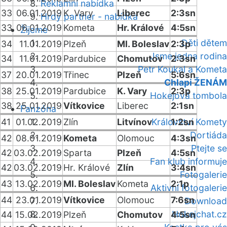
Reklamní nabídka
33
06.01.2019
K. Vary
Liberec
2:3sn
Hrdý partner - nabídka
33
06.01.2019
Kometa
Hr. Králové
4:5sn
Žijeme
Děti dětem
34
11.01.2019
Plzeň
Ml. Boleslav
2:3p
Jsme jedna rodina
34
11.01.2019
Pardubice
Chomutov
2:3sn
Petr Koukal a Kometa
37
20.01.2019
Třinec
Plzeň
5:6sn
Chlapi ŽENÁM
38
25.01.2019
Pardubice
K. Vary
2:3p
Hokejová tombola
38
25.01.2019
Vítkovice
Liberec
2:1sn
Fanzóna
41
01.02.2019
Zlín
Litvínov
Království Komety
1:2sn
Dortiáda
42
08.01.2019
Kometa
Olomouc
4:3sn
Ptejte se
42
03.02.2019
Sparta
Plzeň
4:5sn
Fan klub informuje
42
03.02.2019
Hr. Králové
Zlín
3:4sn
Fotogalerie
43
13.02.2019
Ml. Boleslav
Kometa
2:1p
Aktivní fotogalerie
44
23.01.2019
Vítkovice
Olomouc
7:6sn
Download
Hokejchat.cz
44
15.02.2019
Plzeň
Chomutov
4:5sn