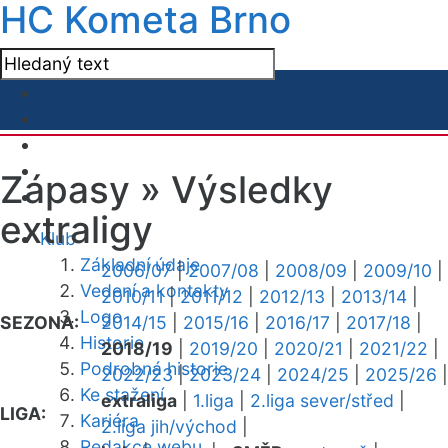
HC Kometa Brno
Zápasy »
Výsledky
extraligy
Klub
Základní údaje
2006/07
|
2007/08
|
2008/09
|
2009/10
|
Vedení a kontakty
2010/11
|
2011/12
|
2012/13
|
2013/14
|
Logo
SEZONA:
2014/15
|
2015/16
|
2016/17
|
2017/18
|
Historie
2018/19
|
2019/20
|
2020/21
|
2021/22
|
Podrobná historie
2022/23
|
2023/24
|
2024/25
|
2025/26
|
Ke stažení
extraliga
|
1.liga
|
2.liga sever/střed
|
LIGA:
Kariéra
2.liga jih/východ
|
Redakce webu