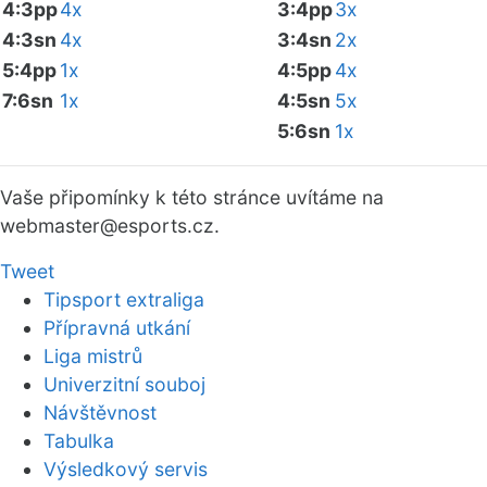
4:3pp
4x
3:4pp
3x
4:3sn
4x
3:4sn
2x
5:4pp
1x
4:5pp
4x
7:6sn
1x
4:5sn
5x
5:6sn
1x
Vaše připomínky k této stránce uvítáme na
webmaster
@esports.cz.
Tweet
Tipsport extraliga
Přípravná utkání
Liga mistrů
Univerzitní souboj
Návštěvnost
Tabulka
Výsledkový servis