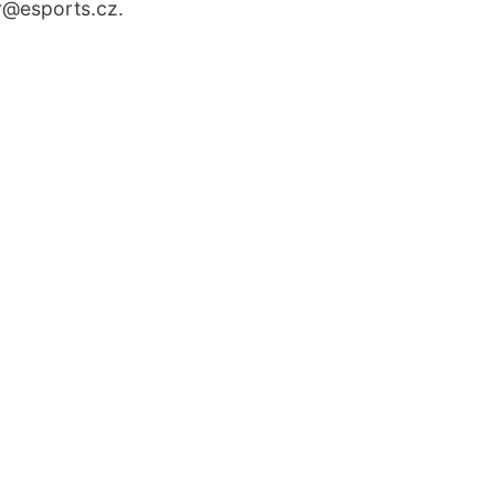
r
@esports.cz.