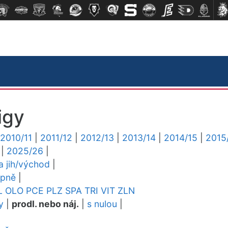
igy
2010/11
|
2011/12
|
2012/13
|
2013/14
|
2014/15
|
2015
|
2025/26
|
ga jih/východ
|
upně
|
L
OLO
PCE
PLZ
SPA
TRI
VIT
ZLN
y
|
prodl. nebo náj.
|
s nulou
|