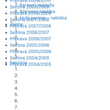
Příprava 2009/2010
Partneři mládeže
Sezóna 2008/2009
Reklamní nabídka
Příprava 2008/2009
Hrdý partner - nabídka
Sezóna 2007/2008
Žijeme
Příprava 2007/2008
Sezóna 2006/2007
Příprava 2006/2007
Sezóna 2005/2006
Příprava 2005/2006
Sezóna 2004/2005
Fanzóna
Příprava 2004/2005