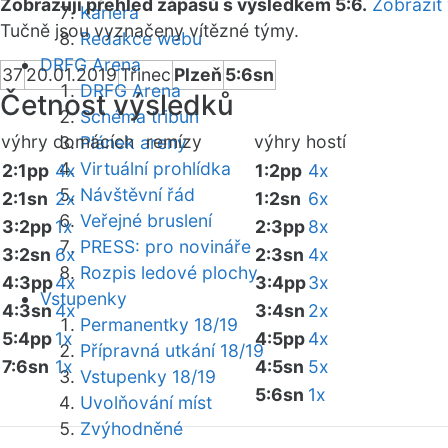
Zobrazuji přehled zápasů s výsledkem 5:6.
Zobrazit
Kariéra
Tučně jsou vyznačeny vítězné týmy.
Redakce webu
DRFG Arena
37
20.01.2019
Třinec
Plzeň
5:6sn
DRFG Arena
Četnost výsledků
Schéma tribun
výhry domácích
remízy
výhry hostí
Plánek areny
Virtuální prohlídka
2:1pp
4x
1:2pp
4x
Návštěvní řád
2:1sn
2x
1:2sn
6x
Veřejné bruslení
3:2pp
1x
2:3pp
8x
PRESS: pro novináře
3:2sn
6x
2:3sn
4x
Rozpis ledové plochy
4:3pp
4x
3:4pp
3x
Vstupenky
4:3sn
4x
3:4sn
2x
Permanentky 18/19
5:4pp
1x
4:5pp
4x
Přípravná utkání 18/19
7:6sn
1x
4:5sn
5x
Vstupenky 18/19
5:6sn
1x
Uvolňování míst
Zvýhodněné