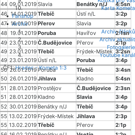
Kostka pro vás
44
09.01.2019
Slavia
Benátky n/J
4:5sn
Karta Kometa
46
14.01.2019
Třebíč
Ústí n/L
3:2p
Fanshop
47
16.01.2019
Přerov
Slavia
3:2p
Archiv
Archiv článků
48
19.01.2019
Poruba
Havířov
2:1sn
Archiv aktualit
49
23.01.2019
Č.Budějovice
Přerov
2:1p
Fotogalerie
49
23.01.2019
Třebíč
Frýdek-Místek
3:2sn
Youtube kanál
49
23.01.2019
Ústí n/L
Poruba
3:4p
ČF1:
Hradec - Kometa 1:3
50
26.01.2019
Poruba
Třebíč
3:4sn
50
26.01.2019
Jihlava
Kladno
5:4sn
51
28.01.2019
Prostějov
Č.Budějovice
2:3sn
51
28.01.2019
Kladno
Slavia
3:4p
52
30.01.2019
Benátky n/J
Třebíč
3:4p
55
13.02.2019
Frýdek-Místek
Jihlava
2:3p
55
13.02.2019
Třebíč
Přerov
2:1p
56
16.02.2019
Benátky n/J
Vsetín
1:2p