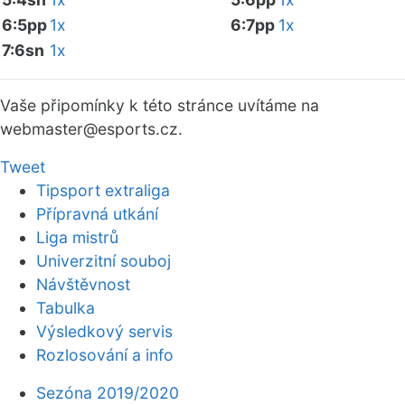
6:5pp
1x
6:7pp
1x
7:6sn
1x
Vaše připomínky k této stránce uvítáme na
webmaster
@esports.cz.
Tweet
Tipsport extraliga
Přípravná utkání
Liga mistrů
Univerzitní souboj
Návštěvnost
Tabulka
Výsledkový servis
Rozlosování a info
Sezóna 2019/2020