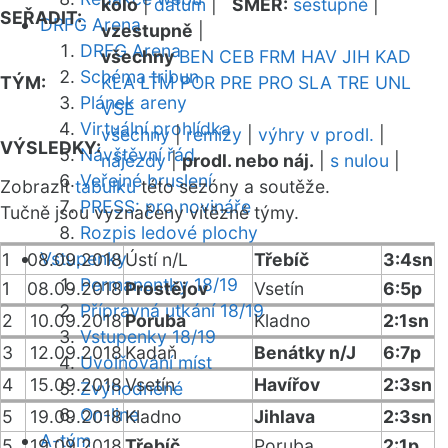
kolo
|
datum
|
SMĚR:
sestupně
|
SEŘADIT:
DRFG Arena
vzestupně
|
DRFG Arena
všechny
BEN
CEB
FRM
HAV
JIH
KAD
Schéma tribun
TÝM:
KLA
LTM
POR
PRE
PRO
SLA
TRE
UNL
Plánek areny
VSE
Virtuální prohlídka
všechny
|
remízy
|
výhry v prodl.
|
VÝSLEDKY:
Návštěvní řád
nájezdy
|
prodl. nebo náj.
|
s nulou
|
Veřejné bruslení
Zobrazit
tabulku
této sezóny a soutěže.
PRESS: pro novináře
Tučně jsou vyznačeny vítězné týmy.
Rozpis ledové plochy
Vstupenky
1
08.09.2018
Ústí n/L
Třebíč
3:4sn
Permanentky 18/19
1
08.09.2018
Prostějov
Vsetín
6:5p
Přípravná utkání 18/19
2
10.09.2018
Poruba
Kladno
2:1sn
Vstupenky 18/19
3
12.09.2018
Kadaň
Benátky n/J
6:7p
Uvolňování míst
4
15.09.2018
Vsetín
Havířov
2:3sn
Zvýhodněné
On-line
5
19.09.2018
Kladno
Jihlava
2:3sn
A-tým
5
19.09.2018
Třebíč
Poruba
2:1p