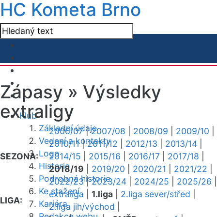
HC Kometa Brno
Zápasy »
Výsledky
extraligy
Klub
Základní údaje
2006/07
|
2007/08
|
2008/09
|
2009/10
|
Vedení a kontakty
2010/11
|
2011/12
|
2012/13
|
2013/14
|
Logo
SEZONA:
2014/15
|
2015/16
|
2016/17
|
2017/18
|
Historie
2018/19
|
2019/20
|
2020/21
|
2021/22
|
Podrobná historie
2022/23
|
2023/24
|
2024/25
|
2025/26
|
Ke stažení
extraliga
|
1.liga
|
2.liga sever/střed
|
LIGA:
Kariéra
2.liga jih/východ
|
Redakce webu