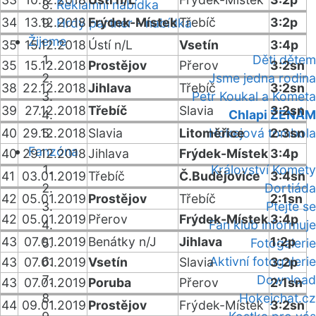
Reklamní nabídka
34
13.12.2018
Frýdek-Místek
Třebíč
3:2p
Hrdý partner - nabídka
Žijeme
35
15.12.2018
Ústí n/L
Vsetín
3:4p
Děti dětem
35
15.12.2018
Prostějov
Přerov
3:2sn
Jsme jedna rodina
38
22.12.2018
Jihlava
Třebíč
3:2sn
Petr Koukal a Kometa
39
27.12.2018
Třebíč
Slavia
3:2sn
Chlapi ŽENÁM
40
29.12.2018
Slavia
Litoměřice
Hokejová tombola
2:3sn
Fanzóna
40
29.12.2018
Jihlava
Frýdek-Místek
3:4p
Království Komety
41
03.01.2019
Třebíč
Č.Budějovice
3:4sn
Dortiáda
42
05.01.2019
Prostějov
Třebíč
2:1sn
Ptejte se
42
05.01.2019
Přerov
Frýdek-Místek
3:4p
Fan klub informuje
43
07.01.2019
Benátky n/J
Jihlava
1:2p
Fotogalerie
Aktivní fotogalerie
43
07.01.2019
Vsetín
Slavia
3:2p
Download
43
07.01.2019
Poruba
Přerov
2:1sn
Hokejchat.cz
44
09.01.2019
Prostějov
Frýdek-Místek
3:2sn