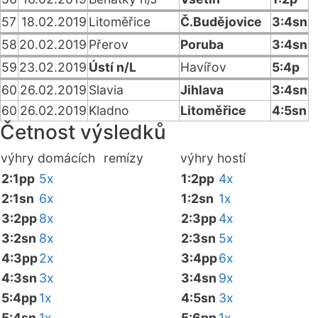
57
18.02.2019
Litoměřice
Č.Budějovice
3:4sn
58
20.02.2019
Přerov
Poruba
3:4sn
59
23.02.2019
Ústí n/L
Havířov
5:4p
60
26.02.2019
Slavia
Jihlava
3:4sn
60
26.02.2019
Kladno
Litoměřice
4:5sn
Četnost výsledků
výhry domácích
remízy
výhry hostí
2:1pp
5x
1:2pp
4x
2:1sn
6x
1:2sn
1x
3:2pp
8x
2:3pp
4x
3:2sn
8x
2:3sn
5x
4:3pp
2x
3:4pp
6x
4:3sn
3x
3:4sn
9x
5:4pp
1x
4:5sn
3x
5:4sn
1x
5:6pp
1x