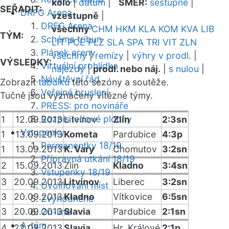
kolo
|
datum
|
SMĚR:
sestupně
|
SEŘADIT:
DRFG Arena
vzestupně
|
DRFG Arena
všechny
CHM
HKM
KLA
KOM
KVA
LIB
TÝM:
Schéma tribun
LIT
PCE
PLZ
SLA
SPA
TRI
VIT
ZLN
Plánek areny
všechny
|
remízy
|
výhry v prodl.
|
VÝSLEDKY:
Virtuální prohlídka
nájezdy
|
prodl. nebo náj.
|
s nulou
|
Návštěvní řád
Zobrazit
tabulku
této sezóny a soutěže.
Veřejné bruslení
Tučně jsou vyznačeny vítězné týmy.
PRESS: pro novináře
Rozpis ledové plochy
1
12.09.2013
Litvínov
Zlín
2:3sn
Vstupenky
1
13.09.2013
Kometa
Pardubice
4:3p
Permanentky 18/19
1
13.09.2013
K. Vary
Chomutov
3:2sn
Přípravná utkání 18/19
2
15.09.2013
Zlín
Kladno
3:4sn
Vstupenky 18/19
3
20.09.2013
Litvínov
Liberec
3:2sn
Uvolňování míst
3
20.09.2013
Kladno
Vítkovice
6:5sn
Zvýhodněné
3
20.09.2013
Slavia
Pardubice
2:1sn
On-line
A-tým
4
22.09.2013
Slavia
Hr. Králové
2:1p