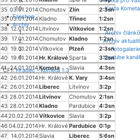
Kostka pro vás
Karta Kometa
35
03.01.2014
Chomutov
Zlín
2:3sn
Fanshop
35
03.01.2014
Kladno
Třinec
1:2sn
Archiv
38
12.01.2014
Litvínov
Vítkovice
1:2sn
Archiv článků
39
17.01.2014
Chomutov
Kladno
1:2sn
Archiv aktualit
40
19.01.2014
Vítkovice
Plzeň
2:3sn
Fotogalerie
Youtube kanál
40
19.01.2014
Hr. Králové
Sparta
3:2sn
41
24.01.2014
Kometa
Slavia
4:3sn
ČF1:
Hradec - Kometa 1:3
42
26.01.2014
Hr. Králové
K. Vary
3:4sn
42
26.01.2014
Liberec
Litvínov
3:2p
43
28.01.2014
Litvínov
Chomutov
2:1sn
43
28.01.2014
Kladno
Pardubice
4:3sn
44
20.02.2014
Vítkovice
Slavia
3:2p
46
04.02.2014
Hr. Králové
Pardubice
0:1p
47
14.01.2014
Slavia
Liberec
5:6sn