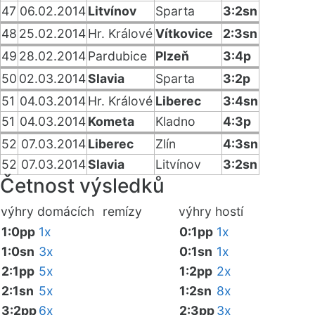
47
06.02.2014
Litvínov
Sparta
3:2sn
48
25.02.2014
Hr. Králové
Vítkovice
2:3sn
49
28.02.2014
Pardubice
Plzeň
3:4p
50
02.03.2014
Slavia
Sparta
3:2p
51
04.03.2014
Hr. Králové
Liberec
3:4sn
51
04.03.2014
Kometa
Kladno
4:3p
52
07.03.2014
Liberec
Zlín
4:3sn
52
07.03.2014
Slavia
Litvínov
3:2sn
Četnost výsledků
výhry domácích
remízy
výhry hostí
1:0pp
1x
0:1pp
1x
1:0sn
3x
0:1sn
1x
2:1pp
5x
1:2pp
2x
2:1sn
5x
1:2sn
8x
3:2pp
6x
2:3pp
3x