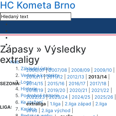
HC Kometa Brno
Zápasy »
Výsledky
extraligy
Klub
Základní údaje
2006/07
|
2007/08
|
2008/09
|
2009/10
|
Vedení a kontakty
2010/11
|
2011/12
|
2012/13
|
2013/14
|
Logo
SEZONA:
2014/15
|
2015/16
|
2016/17
|
2017/18
|
Historie
2018/19
|
2019/20
|
2020/21
|
2021/22
|
Podrobná historie
2022/23
|
2023/24
|
2024/25
|
2025/26
|
Ke stažení
extraliga
|
1.liga
|
2.liga západ
|
2.liga
LIGA:
Kariéra
střed
|
2.liga východ
|
Redakce webu