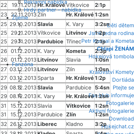
Reklamní nabídka
22
19.11.2013
Hr. Králové
Vítkovice
2:1p
Hrdý partner - nabídka
23
22.11.2013
Zlín
Hr. Králové
1:2sn
Žijeme
25
29.10.2013
Slavia
K. Vary
3:2sn
Děti dětem
25
29.11.2013
Vítkovice
Litvínov
1:2p
Jsme jedna rodina
Petr Koukal a Kometa
25
29.11.2013
Pardubice
Třinec
2:1p
Chlapi ŽENÁM
26
01.12.2013
K. Vary
Kometa
2:3p
Hokejová tombola
26
01.12.2013
Litvínov
Slavia
1:0sn
Fanzóna
27
03.12.2013
Litvínov
Zlín
1:0sn
Království Komety
27
03.12.2013
Sparta
Hr. Králové
1:2p
Dortiáda
29
08.12.2013
Slavia
Pardubice
5:4sn
Ptejte se
Fan klub informuje
29
08.12.2013
K. Vary
Hr. Králové
1:2sn
Fotogalerie
31
15.12.2013
Slavia
Vítkovice
1:2sn
Aktivní fotogalerie
31
15.12.2013
Pardubice
Zlín
1:2sn
Download
32
26.12.2013
Liberec
Kladno
3:2p
Hokejchat.cz
33
28.12.2013
Kladno
Sparta
5:4p