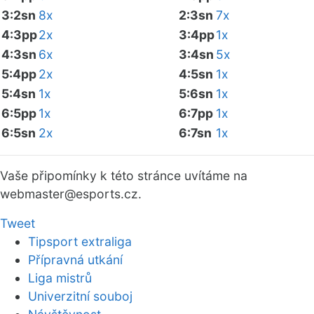
3:2sn
8x
2:3sn
7x
4:3pp
2x
3:4pp
1x
4:3sn
6x
3:4sn
5x
5:4pp
2x
4:5sn
1x
5:4sn
1x
5:6sn
1x
6:5pp
1x
6:7pp
1x
6:5sn
2x
6:7sn
1x
Vaše připomínky k této stránce uvítáme na
webmaster
@esports.cz.
Tweet
Tipsport extraliga
Přípravná utkání
Liga mistrů
Univerzitní souboj