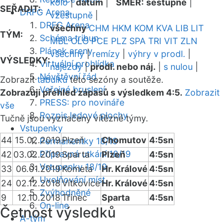
kolo
|
datum
|
SMĚR:
sestupně
|
SEŘADIT:
DRFG Arena
vzestupně
|
DRFG Arena
všechny
CHM
HKM
KOM
KVA
LIB
LIT
TÝM:
Schéma tribun
MBL
OLO
PCE
PLZ
SPA
TRI
VIT
ZLN
Plánek areny
všechny
|
remízy
|
výhry v prodl.
|
VÝSLEDKY:
Virtuální prohlídka
nájezdy
|
prodl. nebo náj.
|
s nulou
|
Návštěvní řád
Zobrazit
tabulku
této sezóny a soutěže.
Veřejné bruslení
Zobrazuji přehled zápasů s výsledkem 4:5.
Zobrazit
PRESS: pro novináře
vše
Rozpis ledové plochy
Tučně jsou vyznačeny vítězné týmy.
Vstupenky
44
15.02.2019
Plzeň
Chomutov
4:5sn
Permanentky 18/19
Přípravná utkání 18/19
42
03.02.2019
Sparta
Plzeň
4:5sn
Vstupenky 18/19
33
06.01.2019
Kometa
Hr. Králové
4:5sn
Uvolňování míst
24
02.12.2018
Vítkovice
Hr. Králové
4:5sn
Zvýhodněné
9
12.10.2018
Třinec
Sparta
4:5sn
On-line
Četnost výsledků
A-tým