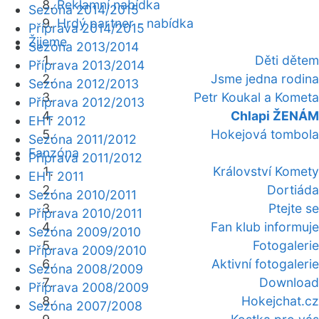
Reklamní nabídka
Sezóna 2014/2015
Hrdý partner - nabídka
Příprava 2014/2015
Žijeme
Sezóna 2013/2014
Děti dětem
Příprava 2013/2014
Jsme jedna rodina
Sezóna 2012/2013
Petr Koukal a Kometa
Příprava 2012/2013
Chlapi ŽENÁM
EHT 2012
Hokejová tombola
Sezóna 2011/2012
Fanzóna
Příprava 2011/2012
Království Komety
EHT 2011
Dortiáda
Sezóna 2010/2011
Ptejte se
Příprava 2010/2011
Fan klub informuje
Sezóna 2009/2010
Fotogalerie
Příprava 2009/2010
Aktivní fotogalerie
Sezóna 2008/2009
Download
Příprava 2008/2009
Hokejchat.cz
Sezóna 2007/2008