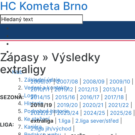
HC Kometa Brno
Zápasy »
Výsledky
extraligy
Klub
Základní údaje
2006/07
|
2007/08
|
2008/09
|
2009/10
|
Vedení a kontakty
2010/11
|
2011/12
|
2012/13
|
2013/14
|
Logo
SEZONA:
2014/15
|
2015/16
|
2016/17
|
2017/18
|
Historie
2018/19
|
2019/20
|
2020/21
|
2021/22
|
Podrobná historie
2022/23
|
2023/24
|
2024/25
|
2025/26
|
Ke stažení
extraliga
|
1.liga
|
2.liga sever/střed
|
LIGA:
Kariéra
2.liga jih/východ
|
Redakce webu