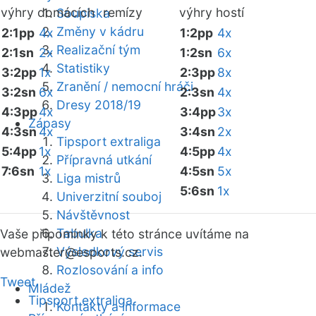
výhry domácích
remízy
výhry hostí
Soupiska
Změny v kádru
2:1pp
4x
1:2pp
4x
Realizační tým
2:1sn
2x
1:2sn
6x
Statistiky
3:2pp
1x
2:3pp
8x
Zranění / nemocní hráči
3:2sn
6x
2:3sn
4x
Dresy 2018/19
4:3pp
4x
3:4pp
3x
Zápasy
4:3sn
4x
3:4sn
2x
Tipsport extraliga
5:4pp
1x
4:5pp
4x
Přípravná utkání
7:6sn
1x
4:5sn
5x
Liga mistrů
5:6sn
1x
Univerzitní souboj
Návštěvnost
Tabulka
Vaše připomínky k této stránce uvítáme na
Výsledkový servis
webmaster
@esports.cz.
Rozlosování a info
Tweet
Mládež
Tipsport extraliga
Kontakty a informace