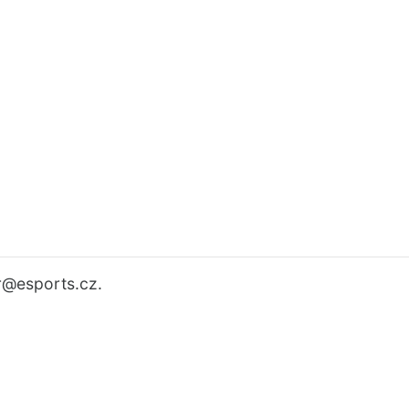
r
@esports.cz.