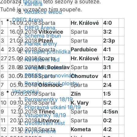
Zobrazit
tabulku
této sezóny a soutěže.
Kariéra
Tučně je vyznačen tým soupeře.
Redakce webu
DRFG Arena
1
14.09.2018
Sparta
Hr. Králové
4:0
DRFG Arena
2
16.09.2018
Vítkovice
Sparta
3:2
Schéma tribun
3
21.09.2018
Plzeň
Sparta
2:3p
Plánek areny
4
23.09.2018
Sparta
Pardubice
4:1
Virtuální prohlídka
27
25.09.2018
Sparta
Hr. Králové
1:2p
Návštěvní řád
5
28.09.2018
Ml. Boleslav
Sparta
3:1
Veřejné bruslení
PRESS: pro novináře
6
30.09.2018
Sparta
Chomutov
4:1
Rozpis ledové plochy
7
05.10.2018
Olomouc
Sparta
2:4
Vstupenky
8
07.10.2018
Sparta
Zlín
1:5
Permanentky 18/19
10
09.10.2018
Sparta
K. Vary
5:2
Přípravná utkání 18/19
9
12.10.2018
Třinec
Sparta
4:5sn
Vstupenky 18/19
11
20.10.2018
Litvínov
Sparta
0:2
Uvolňování míst
12
21.10.2018
Sparta
Kometa
4:2
Zvýhodněné