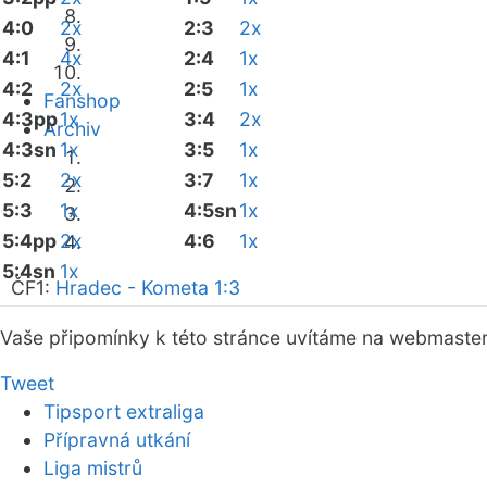
4:0
2x
2:3
2x
4:1
4x
2:4
1x
4:2
2x
2:5
1x
Fanshop
4:3pp
1x
3:4
2x
Archiv
4:3sn
1x
3:5
1x
5:2
2x
3:7
1x
5:3
1x
4:5sn
1x
5:4pp
2x
4:6
1x
5:4sn
1x
ČF1:
Hradec - Kometa 1:3
Vaše připomínky k této stránce uvítáme na webmaste
Tweet
Tipsport extraliga
Přípravná utkání
Liga mistrů