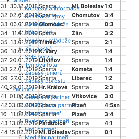
Mládež
31
30.12.2018
Sparta
Ml. Boleslav
1:0
Kontakty a informace
32
02.01.2019
Sparta
Chomutov
3:4
Realizační týmy
33
06.01.2019
Olomouc
Sparta
0:3
Partneři mládeže
Nábor dětí
34
11.01.2019
Sparta
Zlín
3:2
Úspěchy mládeže
35
13.01.2019
Třinec
Sparta
2:1
ZŠ Labská
36
18.01.2019
K. Vary
Sparta
1:4
SMS servis
37
20.01.2019
Litvínov
Sparta
1:4
Týmová fota
38
22.01.2019
Sparta
Kometa
1:4
Zápasy juniorů
39
27.01.2019
Sparta
Liberec
1:2
Zápasy dorostu
40
29.01.2019
Hr. Králové
Sparta
2:3
Partneři
41
01.02.2019
Sparta
Vítkovice
3:0
Generální partner
42
03.02.2019
GOLD hlavní partner
Sparta
Plzeň
4:5sn
Hlavní partneři
16
11.02.2019
Sparta
Plzeň
3:4
Business partneři
43
13.02.2019
Pardubice
Sparta
4:1
Hrdí partneři
44
15.02.2019
Ml. Boleslav
Sparta
0:1
Mediální partneři