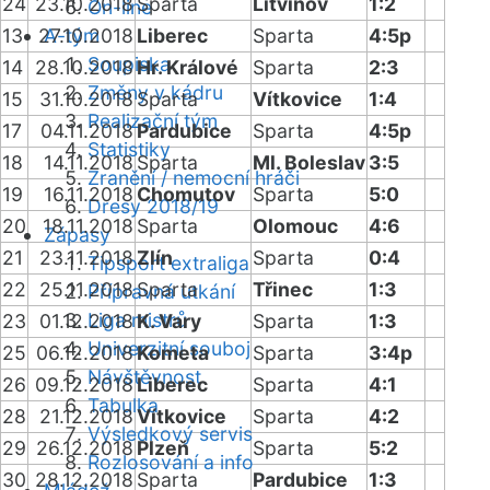
24
23.10.2018
Sparta
Litvínov
1:2
On-line
13
27.10.2018
A-tým
Liberec
Sparta
4:5p
Soupiska
14
28.10.2018
Hr. Králové
Sparta
2:3
Změny v kádru
15
31.10.2018
Sparta
Vítkovice
1:4
Realizační tým
17
04.11.2018
Pardubice
Sparta
4:5p
Statistiky
18
14.11.2018
Sparta
Ml. Boleslav
3:5
Zranění / nemocní hráči
19
16.11.2018
Chomutov
Sparta
5:0
Dresy 2018/19
20
18.11.2018
Sparta
Olomouc
4:6
Zápasy
21
23.11.2018
Zlín
Sparta
0:4
Tipsport extraliga
22
25.11.2018
Sparta
Třinec
1:3
Přípravná utkání
Liga mistrů
23
01.12.2018
K. Vary
Sparta
1:3
Univerzitní souboj
25
06.12.2018
Kometa
Sparta
3:4p
Návštěvnost
26
09.12.2018
Liberec
Sparta
4:1
Tabulka
28
21.12.2018
Vítkovice
Sparta
4:2
Výsledkový servis
29
26.12.2018
Plzeň
Sparta
5:2
Rozlosování a info
30
28.12.2018
Sparta
Pardubice
1:3