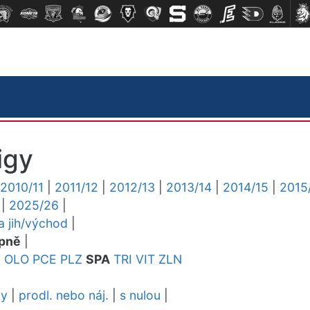
igy
2010/11
|
2011/12
|
2012/13
|
2013/14
|
2014/15
|
2015
|
2025/26
|
ga jih/východ
|
pně
|
L
OLO
PCE
PLZ
SPA
TRI
VIT
ZLN
dy
|
prodl. nebo náj.
|
s nulou
|