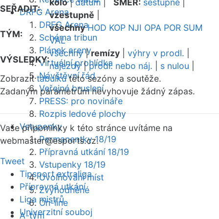
kolo
|
datum
|
SMĚR:
sestupně
|
SEŘADIT:
DRFG Arena
vzestupně
|
DRFG Arena
všechny
HOD
KOP
NJI
OPA
POR
SUM
TÝM:
Schéma tribun
VAL
Plánek areny
všechny
|
remízy
|
výhry v prodl.
|
VÝSLEDKY:
Virtuální prohlídka
nájezdy
|
prodl. nebo náj.
|
s nulou
|
Návštěvní řád
Zobrazit
tabulku
této sezóny a soutěže.
Veřejné bruslení
Zadaným parametrům nevyhovuje žádný zápas.
PRESS: pro novináře
Rozpis ledové plochy
Vstupenky
Vaše připomínky k této stránce uvítáme na
Permanentky 18/19
webmaster
@esports.cz.
Přípravná utkání 18/19
Tweet
Vstupenky 18/19
Tipsport extraliga
Uvolňování míst
Přípravná utkání
Zvýhodněné
Liga mistrů
On-line
Univerzitní souboj
A-tým