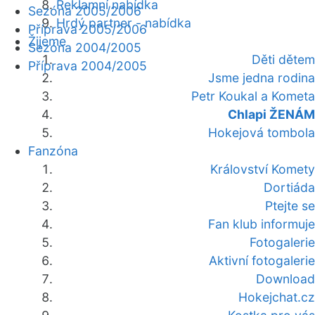
Reklamní nabídka
Sezóna 2005/2006
Hrdý partner - nabídka
Příprava 2005/2006
Žijeme
Sezóna 2004/2005
Děti dětem
Příprava 2004/2005
Jsme jedna rodina
Petr Koukal a Kometa
Chlapi ŽENÁM
Hokejová tombola
Fanzóna
Království Komety
Dortiáda
Ptejte se
Fan klub informuje
Fotogalerie
Aktivní fotogalerie
Download
Hokejchat.cz