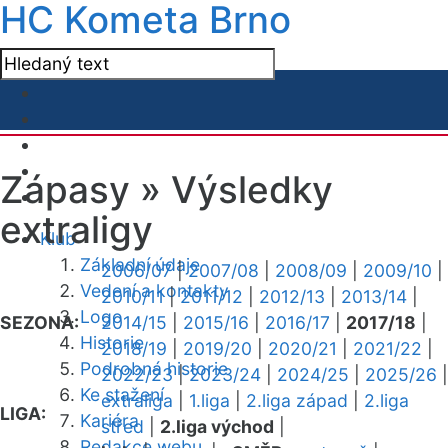
HC Kometa Brno
Zápasy »
Výsledky
extraligy
Klub
Základní údaje
2006/07
|
2007/08
|
2008/09
|
2009/10
|
Vedení a kontakty
2010/11
|
2011/12
|
2012/13
|
2013/14
|
Logo
SEZONA:
2014/15
|
2015/16
|
2016/17
|
2017/18
|
Historie
2018/19
|
2019/20
|
2020/21
|
2021/22
|
Podrobná historie
2022/23
|
2023/24
|
2024/25
|
2025/26
|
Ke stažení
extraliga
|
1.liga
|
2.liga západ
|
2.liga
LIGA:
Kariéra
střed
|
2.liga východ
|
Redakce webu