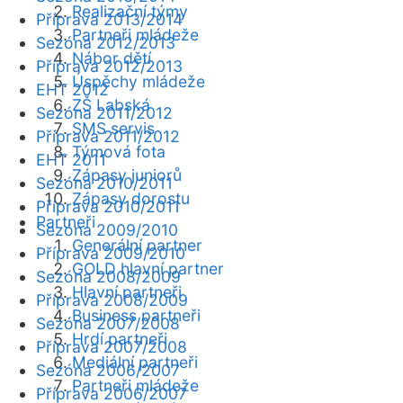
Realizační týmy
Příprava 2013/2014
Partneři mládeže
Sezóna 2012/2013
Nábor dětí
Příprava 2012/2013
Úspěchy mládeže
EHT 2012
ZŠ Labská
Sezóna 2011/2012
SMS servis
Příprava 2011/2012
Týmová fota
EHT 2011
Zápasy juniorů
Sezóna 2010/2011
Zápasy dorostu
Příprava 2010/2011
Partneři
Sezóna 2009/2010
Generální partner
Příprava 2009/2010
GOLD hlavní partner
Sezóna 2008/2009
Hlavní partneři
Příprava 2008/2009
Business partneři
Sezóna 2007/2008
Hrdí partneři
Příprava 2007/2008
Mediální partneři
Sezóna 2006/2007
Partneři mládeže
Příprava 2006/2007