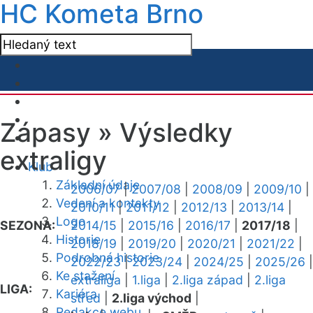
HC Kometa Brno
Zápasy »
Výsledky
extraligy
Klub
Základní údaje
2006/07
|
2007/08
|
2008/09
|
2009/10
|
Vedení a kontakty
2010/11
|
2011/12
|
2012/13
|
2013/14
|
Logo
SEZONA:
2014/15
|
2015/16
|
2016/17
|
2017/18
|
Historie
2018/19
|
2019/20
|
2020/21
|
2021/22
|
Podrobná historie
2022/23
|
2023/24
|
2024/25
|
2025/26
|
Ke stažení
extraliga
|
1.liga
|
2.liga západ
|
2.liga
LIGA:
Kariéra
střed
|
2.liga východ
|
Redakce webu