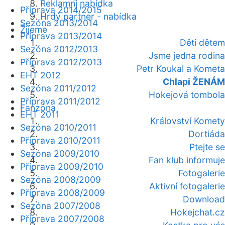
Reklamní nabídka
Příprava 2014/2015
Hrdý partner - nabídka
Sezóna 2013/2014
Žijeme
Příprava 2013/2014
Děti dětem
Sezóna 2012/2013
Jsme jedna rodina
Příprava 2012/2013
Petr Koukal a Kometa
EHT 2012
Chlapi ŽENÁM
Sezóna 2011/2012
Hokejová tombola
Příprava 2011/2012
Fanzóna
EHT 2011
Království Komety
Sezóna 2010/2011
Dortiáda
Příprava 2010/2011
Ptejte se
Sezóna 2009/2010
Fan klub informuje
Příprava 2009/2010
Fotogalerie
Sezóna 2008/2009
Aktivní fotogalerie
Příprava 2008/2009
Download
Sezóna 2007/2008
Hokejchat.cz
Příprava 2007/2008