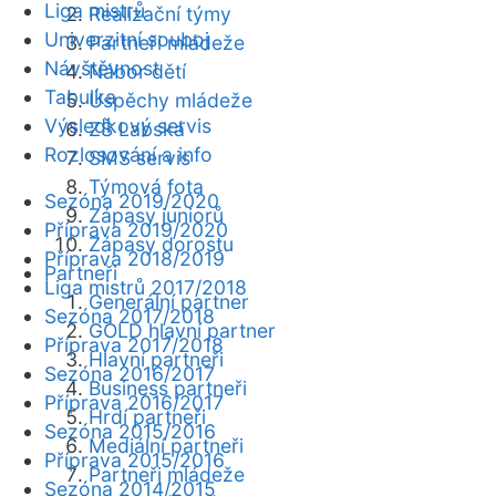
Liga mistrů
Realizační týmy
Univerzitní souboj
Partneři mládeže
Návštěvnost
Nábor dětí
Tabulka
Úspěchy mládeže
Výsledkový servis
ZŠ Labská
Rozlosování a info
SMS servis
Týmová fota
Sezóna 2019/2020
Zápasy juniorů
Příprava 2019/2020
Zápasy dorostu
Příprava 2018/2019
Partneři
Liga mistrů 2017/2018
Generální partner
Sezóna 2017/2018
GOLD hlavní partner
Příprava 2017/2018
Hlavní partneři
Sezóna 2016/2017
Business partneři
Příprava 2016/2017
Hrdí partneři
Sezóna 2015/2016
Mediální partneři
Příprava 2015/2016
Partneři mládeže
Sezóna 2014/2015