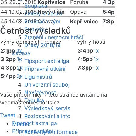
35
29.01.2018
Kopřivnice
Poruba
4:3p
Soupiska
44
10.02.2018
Nový Jičín
Opava
5:4p
Změny v kádru
45
14.02.2018
Realizační tým
Opava
Kopřivnice
7:8p
Četnost výsledků
Statistiky
Zranění / nemocní hráči
výhry domácích
remízy
výhry hostí
Dresy 2018/19
2:1pp
1x
3:4pp
1x
Zápasy
3:2pp
1x
4:5pp
1x
Tipsport extraliga
4:3pp
2x
7:8pp
1x
Přípravná utkání
5:4pp
3x
Liga mistrů
Univerzitní souboj
Návštěvnost
Vaše připomínky k této stránce uvítáme na
Tabulka
webmaster
@esports.cz.
Výsledkový servis
Tweet
Rozlosování a info
Tipsport extraliga
Mládež
Přípravná utkání
Kontakty a informace