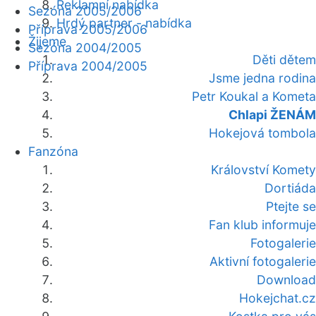
Reklamní nabídka
Sezóna 2005/2006
Hrdý partner - nabídka
Příprava 2005/2006
Žijeme
Sezóna 2004/2005
Děti dětem
Příprava 2004/2005
Jsme jedna rodina
Petr Koukal a Kometa
Chlapi ŽENÁM
Hokejová tombola
Fanzóna
Království Komety
Dortiáda
Ptejte se
Fan klub informuje
Fotogalerie
Aktivní fotogalerie
Download
Hokejchat.cz