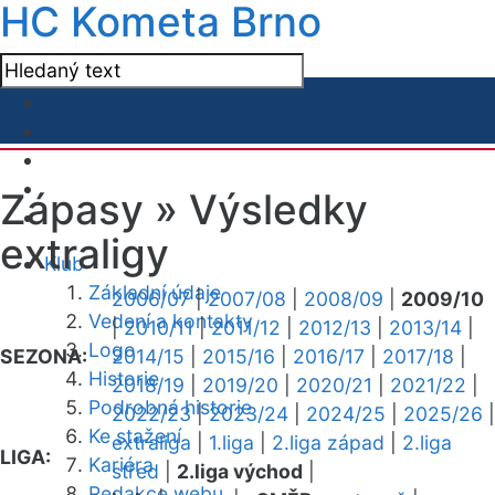
HC Kometa Brno
Zápasy »
Výsledky
extraligy
Klub
Základní údaje
2006/07
|
2007/08
|
2008/09
|
2009/10
Vedení a kontakty
|
2010/11
|
2011/12
|
2012/13
|
2013/14
|
Logo
SEZONA:
2014/15
|
2015/16
|
2016/17
|
2017/18
|
Historie
2018/19
|
2019/20
|
2020/21
|
2021/22
|
Podrobná historie
2022/23
|
2023/24
|
2024/25
|
2025/26
|
Ke stažení
extraliga
|
1.liga
|
2.liga západ
|
2.liga
LIGA:
Kariéra
střed
|
2.liga východ
|
Redakce webu