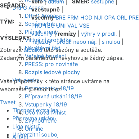
kolo
|
datum
|
SMĚR:
sestupně
|
SEŘADIT:
DRFG Arena
vzestupně
|
DRFG Arena
všechny
BRE
FRM
HOD
NJI
OPA
ORL
PRE
TÝM:
Schéma tribun
PRO
TEC
UNI
VAL
VSE
Plánek areny
všechny
|
remízy
|
výhry v prodl.
|
VÝSLEDKY:
Virtuální prohlídka
nájezdy
|
prodl. nebo náj.
|
s nulou
|
Návštěvní řád
Zobrazit
tabulku
této sezóny a soutěže.
Veřejné bruslení
Zadaným parametrům nevyhovuje žádný zápas.
PRESS: pro novináře
Rozpis ledové plochy
Vstupenky
Vaše připomínky k této stránce uvítáme na
Permanentky 18/19
webmaster
@esports.cz.
Přípravná utkání 18/19
Tweet
Vstupenky 18/19
Tipsport extraliga
Uvolňování míst
Přípravná utkání
Zvýhodněné
Liga mistrů
On-line
Univerzitní souboj
A-tým