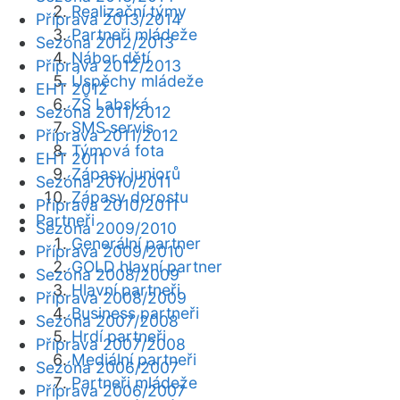
Realizační týmy
Příprava 2013/2014
Partneři mládeže
Sezóna 2012/2013
Nábor dětí
Příprava 2012/2013
Úspěchy mládeže
EHT 2012
ZŠ Labská
Sezóna 2011/2012
SMS servis
Příprava 2011/2012
Týmová fota
EHT 2011
Zápasy juniorů
Sezóna 2010/2011
Zápasy dorostu
Příprava 2010/2011
Partneři
Sezóna 2009/2010
Generální partner
Příprava 2009/2010
GOLD hlavní partner
Sezóna 2008/2009
Hlavní partneři
Příprava 2008/2009
Business partneři
Sezóna 2007/2008
Hrdí partneři
Příprava 2007/2008
Mediální partneři
Sezóna 2006/2007
Partneři mládeže
Příprava 2006/2007