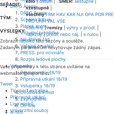
kolo
|
datum
|
SMĚR:
sestupně
|
SEŘADIT:
DRFG Arena
vzestupně
|
DRFG Arena
všechny
FRM
HAV
KAR
NJI
OPA
POR
PRE
TÝM:
Schéma tribun
PRO
UHH
VAL
VSE
Plánek areny
všechny
|
remízy
|
výhry v prodl.
|
VÝSLEDKY:
Virtuální prohlídka
nájezdy
|
prodl. nebo náj.
|
s nulou
|
Návštěvní řád
Zobrazit
tabulku
této sezóny a soutěže.
Veřejné bruslení
Zadaným parametrům nevyhovuje žádný zápas.
PRESS: pro novináře
Rozpis ledové plochy
Vstupenky
Vaše připomínky k této stránce uvítáme na
Permanentky 18/19
webmaster
@esports.cz.
Přípravná utkání 18/19
Tweet
Vstupenky 18/19
Tipsport extraliga
Uvolňování míst
Přípravná utkání
Zvýhodněné
Liga mistrů
On-line
Univerzitní souboj
A-tým