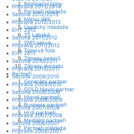
Realizační týmy
Příprava 2013/2014
Partneři mládeže
Sezóna 2012/2013
Nábor dětí
Příprava 2012/2013
Úspěchy mládeže
EHT 2012
ZŠ Labská
Sezóna 2011/2012
SMS servis
Příprava 2011/2012
Týmová fota
EHT 2011
Zápasy juniorů
Sezóna 2010/2011
Zápasy dorostu
Příprava 2010/2011
Partneři
Sezóna 2009/2010
Generální partner
Příprava 2009/2010
GOLD hlavní partner
Sezóna 2008/2009
Hlavní partneři
Příprava 2008/2009
Business partneři
Sezóna 2007/2008
Hrdí partneři
Příprava 2007/2008
Mediální partneři
Sezóna 2006/2007
Partneři mládeže
Příprava 2006/2007