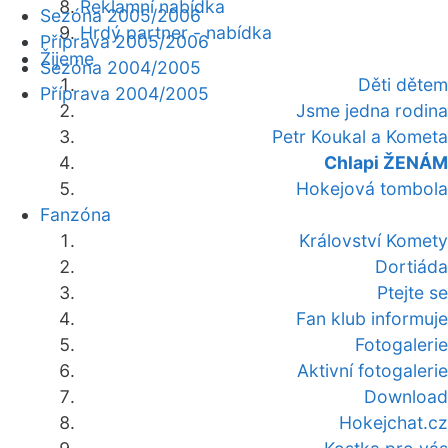
Reklamní nabídka
Sezóna 2005/2006
Hrdý partner - nabídka
Příprava 2005/2006
Žijeme
Sezóna 2004/2005
Děti dětem
Příprava 2004/2005
Jsme jedna rodina
Petr Koukal a Kometa
Chlapi ŽENÁM
Hokejová tombola
Fanzóna
Království Komety
Dortiáda
Ptejte se
Fan klub informuje
Fotogalerie
Aktivní fotogalerie
Download
Hokejchat.cz