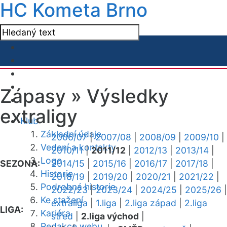
HC Kometa Brno
Zápasy »
Výsledky
extraligy
Klub
Základní údaje
2006/07
|
2007/08
|
2008/09
|
2009/10
|
Vedení a kontakty
2010/11
|
2011/12
|
2012/13
|
2013/14
|
Logo
SEZONA:
2014/15
|
2015/16
|
2016/17
|
2017/18
|
Historie
2018/19
|
2019/20
|
2020/21
|
2021/22
|
Podrobná historie
2022/23
|
2023/24
|
2024/25
|
2025/26
|
Ke stažení
extraliga
|
1.liga
|
2.liga západ
|
2.liga
LIGA:
Kariéra
střed
|
2.liga východ
|
Redakce webu