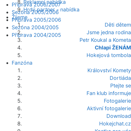
Reklamní nabídka
Příprava 2006/2007
Hrdý partner - nabídka
Sezóna 2005/2006
Žijeme
Příprava 2005/2006
Děti dětem
Sezóna 2004/2005
Jsme jedna rodina
Příprava 2004/2005
Petr Koukal a Kometa
Chlapi ŽENÁM
Hokejová tombola
Fanzóna
Království Komety
Dortiáda
Ptejte se
Fan klub informuje
Fotogalerie
Aktivní fotogalerie
Download
Hokejchat.cz