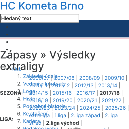
HC Kometa Brno
Zápasy »
Výsledky
extraligy
Klub
Základní údaje
2006/07
|
2007/08
|
2008/09
|
2009/10
|
Vedení a kontakty
2010/11
|
2011/12
|
2012/13
|
2013/14
|
Logo
SEZONA:
2014/15
|
2015/16
|
2016/17
|
2017/18
|
Historie
2018/19
|
2019/20
|
2020/21
|
2021/22
|
Podrobná historie
2022/23
|
2023/24
|
2024/25
|
2025/26
|
Ke stažení
extraliga
|
1.liga
|
2.liga západ
|
2.liga
LIGA:
Kariéra
střed
|
2.liga východ
|
Redakce webu