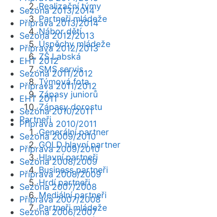
Realizační týmy
Sezóna 2013/2014
Partneři mládeže
Příprava 2013/2014
Nábor dětí
Sezóna 2012/2013
Úspěchy mládeže
Příprava 2012/2013
ZŠ Labská
EHT 2012
SMS servis
Sezóna 2011/2012
Týmová fota
Příprava 2011/2012
Zápasy juniorů
EHT 2011
Zápasy dorostu
Sezóna 2010/2011
Partneři
Příprava 2010/2011
Generální partner
Sezóna 2009/2010
GOLD hlavní partner
Příprava 2009/2010
Hlavní partneři
Sezóna 2008/2009
Business partneři
Příprava 2008/2009
Hrdí partneři
Sezóna 2007/2008
Mediální partneři
Příprava 2007/2008
Partneři mládeže
Sezóna 2006/2007