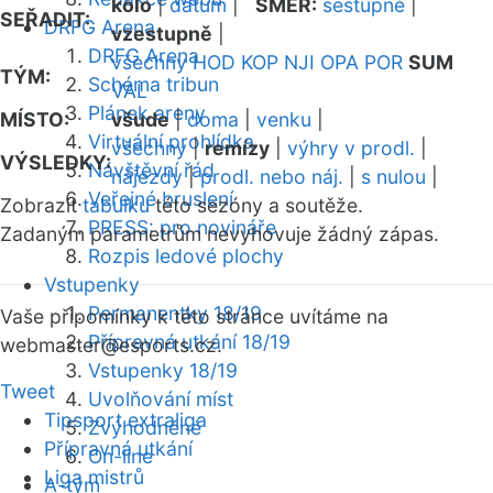
kolo
|
datum
|
SMĚR:
sestupně
|
SEŘADIT:
DRFG Arena
vzestupně
|
DRFG Arena
všechny
HOD
KOP
NJI
OPA
POR
SUM
TÝM:
Schéma tribun
VAL
Plánek areny
MÍSTO:
všude
|
doma
|
venku
|
Virtuální prohlídka
všechny
|
remízy
|
výhry v prodl.
|
VÝSLEDKY:
Návštěvní řád
nájezdy
|
prodl. nebo náj.
|
s nulou
|
Veřejné bruslení
Zobrazit
tabulku
této sezóny a soutěže.
PRESS: pro novináře
Zadaným parametrům nevyhovuje žádný zápas.
Rozpis ledové plochy
Vstupenky
Permanentky 18/19
Vaše připomínky k této stránce uvítáme na
Přípravná utkání 18/19
webmaster
@esports.cz.
Vstupenky 18/19
Tweet
Uvolňování míst
Tipsport extraliga
Zvýhodněné
Přípravná utkání
On-line
Liga mistrů
A-tým