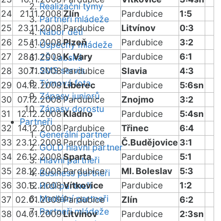
Realizační týmy
24
21.11.2008
Zlín
Pardubice
1:5
Partneři mládeže
25
23.11.2008
Pardubice
Litvínov
0:3
Nábor dětí
26
25.11.2008
Plzeň
Pardubice
3:2
Úspěchy mládeže
27
28.11.2008
K. Vary
Pardubice
6:1
ZŠ Labská
SMS servis
28
30.11.2008
Pardubice
Slavia
4:3
Týmová fota
29
04.12.2008
Liberec
Pardubice
5:6sn
Zápasy juniorů
30
07.12.2008
Pardubice
Znojmo
3:2
Zápasy dorostu
31
12.12.2008
Kladno
Pardubice
5:4sn
Partneři
32
14.12.2008
Pardubice
Třinec
6:4
Generální partner
33
23.12.2008
Pardubice
Č.Budějovice
3:1
GOLD hlavní partner
34
26.12.2008
Sparta
Pardubice
5:1
Hlavní partneři
35
28.12.2008
Pardubice
Ml. Boleslav
5:3
Business partneři
36
30.12.2008
Vítkovice
Pardubice
1:2
Hrdí partneři
Mediální partneři
37
02.01.2009
Pardubice
Zlín
6:2
Partneři mládeže
38
04.01.2009
Litvínov
Pardubice
2:3sn