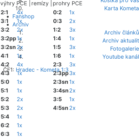
Kostka pro vás
výhry PCE |
remízy |
prohry PCE
Karta Kometa
2:1
4x
0:2
1x
Fanshop
3:1
1x
0:3
2x
Archiv
3:2
2x
1:2
3x
Archiv článků
3:2pp
1x
1:4
1x
Archiv aktualit
3:2sn
2x
1:5
3x
Fotogalerie
4:1
1x
1:6
1x
Youtube kanál
4:2
4x
2:3
3x
ČF1:
Hradec - Kometa 1:3
4:3
1x
2:3pp
3x
5:0
1x
2:3sn
1x
5:1
1x
3:4sn
2x
5:2
2x
3:5
1x
5:3
2x
4:5sn
2x
5:4
1x
6:2
1x
6:3
1x