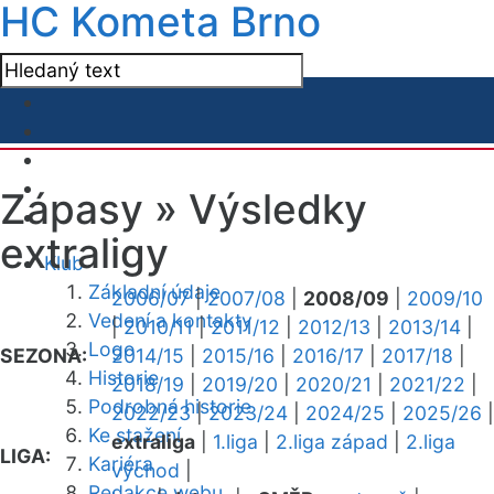
HC Kometa Brno
Zápasy »
Výsledky
extraligy
Klub
Základní údaje
2006/07
|
2007/08
|
2008/09
|
2009/10
Vedení a kontakty
|
2010/11
|
2011/12
|
2012/13
|
2013/14
|
Logo
SEZONA:
2014/15
|
2015/16
|
2016/17
|
2017/18
|
Historie
2018/19
|
2019/20
|
2020/21
|
2021/22
|
Podrobná historie
2022/23
|
2023/24
|
2024/25
|
2025/26
|
Ke stažení
extraliga
|
1.liga
|
2.liga západ
|
2.liga
LIGA:
Kariéra
východ
|
Redakce webu