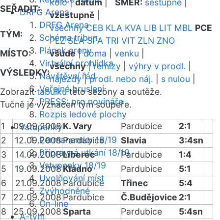
kolo
|
datum
|
SMĚR:
sestupně
|
SEŘADIT:
DRFG Arena
vzestupně
|
DRFG Arena
všechny
CEB
KLA
KVA
LIB
LIT
MBL
PCE
TÝM:
Schéma tribun
PLZ
SLA
SPA
TRI
VIT
ZLN
ZNO
Plánek areny
MÍSTO:
všude
|
doma
|
venku
|
Virtuální prohlídka
všechny
|
remízy
|
výhry v prodl.
|
VÝSLEDKY:
Návštěvní řád
nájezdy
|
prodl. nebo náj.
|
s nulou
|
Veřejné bruslení
Zobrazit
tabulku
této sezóny a soutěže.
PRESS: pro novináře
Tučně je vyznačen tým soupeře.
Rozpis ledové plochy
1
09.09.2008
K. Vary
Pardubice
2:1
Vstupenky
Permanentky 18/19
2
12.09.2008
Pardubice
Slavia
3:4sn
Přípravná utkání 18/19
3
14.09.2008
Liberec
Pardubice
1:4
Vstupenky 18/19
5
19.09.2008
Kladno
Pardubice
5:1
Uvolňování míst
6
21.09.2008
Pardubice
Třinec
5:4
Zvýhodněné
7
22.09.2008
Pardubice
Č.Budějovice
2:1
On-line
8
25.09.2008
Sparta
Pardubice
5:4sn
A-tým