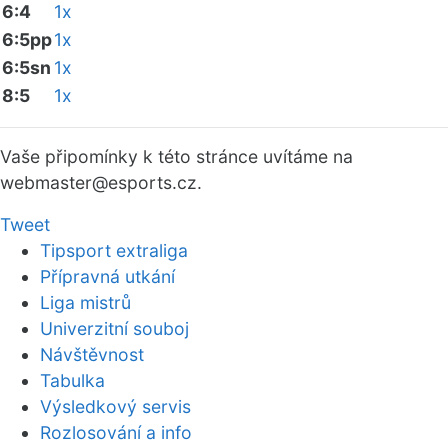
6:4
1x
6:5pp
1x
6:5sn
1x
8:5
1x
Vaše připomínky k této stránce uvítáme na
webmaster
@esports.cz.
Tweet
Tipsport extraliga
Přípravná utkání
Liga mistrů
Univerzitní souboj
Návštěvnost
Tabulka
Výsledkový servis
Rozlosování a info