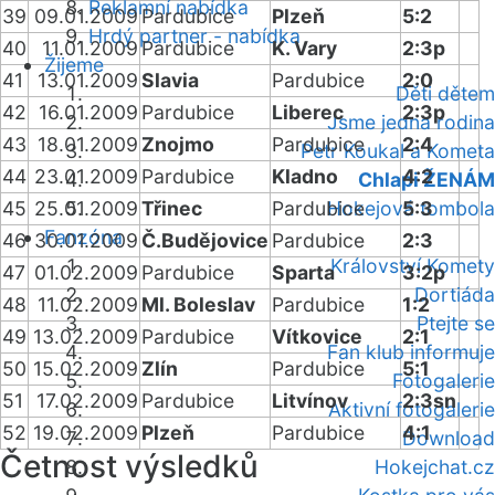
Reklamní nabídka
39
09.01.2009
Pardubice
Plzeň
5:2
Hrdý partner - nabídka
40
11.01.2009
Pardubice
K. Vary
2:3p
Žijeme
41
13.01.2009
Slavia
Pardubice
2:0
Děti dětem
42
16.01.2009
Pardubice
Liberec
2:3p
Jsme jedna rodina
43
18.01.2009
Znojmo
Pardubice
2:4
Petr Koukal a Kometa
44
23.01.2009
Pardubice
Kladno
4:2
Chlapi ŽENÁM
45
25.01.2009
Třinec
Pardubice
Hokejová tombola
5:3
Fanzóna
46
30.01.2009
Č.Budějovice
Pardubice
2:3
Království Komety
47
01.02.2009
Pardubice
Sparta
3:2p
Dortiáda
48
11.02.2009
Ml. Boleslav
Pardubice
1:2
Ptejte se
49
13.02.2009
Pardubice
Vítkovice
2:1
Fan klub informuje
50
15.02.2009
Zlín
Pardubice
5:1
Fotogalerie
51
17.02.2009
Pardubice
Litvínov
2:3sn
Aktivní fotogalerie
52
19.02.2009
Plzeň
Pardubice
4:1
Download
Četnost výsledků
Hokejchat.cz