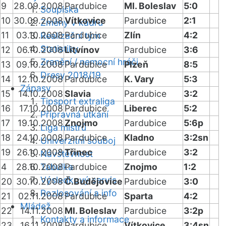
9
28.09.2008
Pardubice
Ml. Boleslav
5:0
Soupiska
10
30.09.2008
Vítkovice
Pardubice
2:1
Změny v kádru
11
03.10.2008
Pardubice
Zlín
4:2
Realizační tým
Statistiky
12
06.10.2008
Litvínov
Pardubice
3:6
Zranění / nemocní hráči
13
09.10.2008
Pardubice
Plzeň
8:5
Dresy 2018/19
14
12.10.2008
Pardubice
K. Vary
5:3
Zápasy
15
14.10.2008
Slavia
Pardubice
3:2
Tipsport extraliga
16
17.10.2008
Pardubice
Liberec
5:2
Přípravná utkání
17
19.10.2008
Znojmo
Pardubice
5:6p
Liga mistrů
18
24.10.2008
Pardubice
Kladno
3:2sn
Univerzitní souboj
19
26.10.2008
Třinec
Pardubice
3:2
Návštěvnost
4
28.10.2008
Tabulka
Pardubice
Znojmo
1:2
Výsledkový servis
20
30.10.2008
Č.Budějovice
Pardubice
3:0
Rozlosování a info
21
02.11.2008
Pardubice
Sparta
4:2
Mládež
22
14.11.2008
Ml. Boleslav
Pardubice
3:2p
Kontakty a informace
23
16.11.2008
Pardubice
Vítkovice
3:4sn