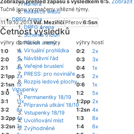
Zobrazuji přehled zápasů s výsledkem 6:5.
Zobrazit
Kariéra
Tučně jsou vyznačeny vítězné týmy.
Redakce webu
DRFG Arena
11
19.10.2013
Val. Meziříčí
Přerov
6:5sn
DRFG Arena
Četnost výsledků
Schéma tribun
výhry domácích
remízy
výhry hostí
Plánek areny
Virtuální prohlídka
1:0
1x
0:2
2x
Návštěvní řád
2:0
3x
0:3
3x
Veřejné bruslení
2:1
4x
0:4
1x
PRESS: pro novináře
2:1pp
2x
0:5
2x
Rozpis ledové plochy
2:1sn
1x
0:6
1x
Vstupenky
3:0
5x
1:2
5x
Permanentky 18/19
3:1
11x
1:2pp
2x
Přípravná utkání 18/19
3:2
8x
1:2sn
4x
Vstupenky 18/19
3:2pp
4x
1:3
8x
Uvolňování míst
3:2sn
7x
1:4
6x
Zvýhodněné