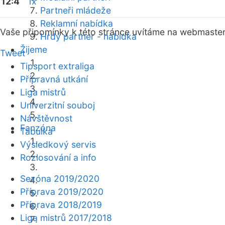
12:4
1x
Partneři mládeže
Reklamní nabídka
Vaše připomínky k této stránce uvítáme na webmaste
Hrdý partner - nabídka
Žijeme
Tweet
Tipsport extraliga
Přípravná utkání
Liga mistrů
Univerzitní souboj
Návštěvnost
Fanzóna
Tabulka
Výsledkový servis
Rozlosování a info
Sezóna 2019/2020
Příprava 2019/2020
Příprava 2018/2019
Liga mistrů 2017/2018