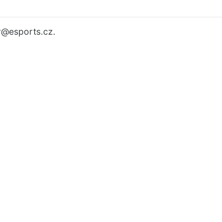
r
@esports.cz.