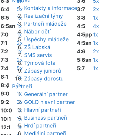
Mládež
6:3
5x
3:6
5x
Kontakty a informace
6:4
5x
3:7
2x
Realizační týmy
6:5
1x
3:8
1x
Partneři mládeže
6:5sn
1x
4:5
4x
Nábor dětí
7:0
1x
4:5pp
1x
Úspěchy mládeže
7:1
2x
4:5sn
1x
ZŠ Labská
7:2
1x
4:6
2x
SMS servis
7:3
2x
5:6sn
1x
Týmová fota
7:4
5x
5:7
1x
Zápasy juniorů
8:1
1x
Zápasy dorostu
8:4
1x
Partneři
9:0
1x
Generální partner
9:2
3x
GOLD hlavní partner
Hlavní partneři
10:0
1x
Business partneři
10:1
1x
Hrdí partneři
12:1
1x
Mediální partneři