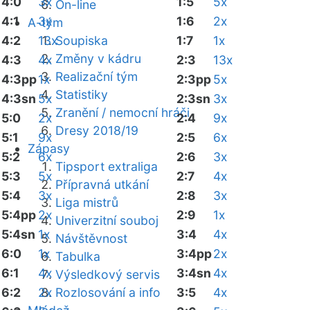
4:0
3x
1:5
5x
On-line
4:1
3x
1:6
2x
A-tým
4:2
13x
Soupiska
1:7
1x
Změny v kádru
4:3
4x
2:3
13x
Realizační tým
4:3pp
1x
2:3pp
5x
Statistiky
4:3sn
5x
2:3sn
3x
Zranění / nemocní hráči
5:0
2x
2:4
9x
Dresy 2018/19
5:1
9x
2:5
6x
Zápasy
5:2
6x
2:6
3x
Tipsport extraliga
5:3
5x
2:7
4x
Přípravná utkání
5:4
3x
2:8
3x
Liga mistrů
5:4pp
2x
2:9
1x
Univerzitní souboj
5:4sn
1x
3:4
4x
Návštěvnost
6:0
1x
3:4pp
2x
Tabulka
6:1
4x
3:4sn
4x
Výsledkový servis
6:2
2x
Rozlosování a info
3:5
4x