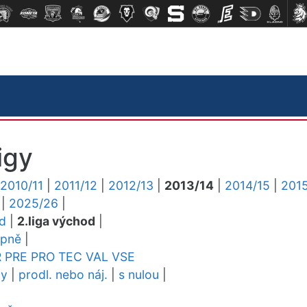
igy
2010/11
|
2011/12
|
2012/13
|
2013/14
|
2014/15
|
2015
|
2025/26
|
ed
|
2.liga východ
|
upně
|
R
PRE
PRO
TEC
VAL
VSE
dy
|
prodl. nebo náj.
|
s nulou
|