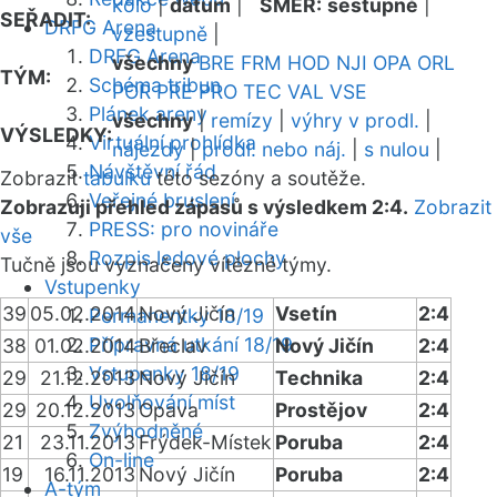
kolo
|
datum
|
SMĚR:
sestupně
|
SEŘADIT:
DRFG Arena
vzestupně
|
DRFG Arena
všechny
BRE
FRM
HOD
NJI
OPA
ORL
TÝM:
Schéma tribun
POR
PRE
PRO
TEC
VAL
VSE
Plánek areny
všechny
|
remízy
|
výhry v prodl.
|
VÝSLEDKY:
Virtuální prohlídka
nájezdy
|
prodl. nebo náj.
|
s nulou
|
Návštěvní řád
Zobrazit
tabulku
této sezóny a soutěže.
Veřejné bruslení
Zobrazuji přehled zápasů s výsledkem 2:4.
Zobrazit
PRESS: pro novináře
vše
Rozpis ledové plochy
Tučně jsou vyznačeny vítězné týmy.
Vstupenky
39
05.02.2014
Nový Jičín
Vsetín
2:4
Permanentky 18/19
Přípravná utkání 18/19
38
01.02.2014
Břeclav
Nový Jičín
2:4
Vstupenky 18/19
29
21.12.2013
Nový Jičín
Technika
2:4
Uvolňování míst
29
20.12.2013
Opava
Prostějov
2:4
Zvýhodněné
21
23.11.2013
Frýdek-Místek
Poruba
2:4
On-line
19
16.11.2013
Nový Jičín
Poruba
2:4
A-tým