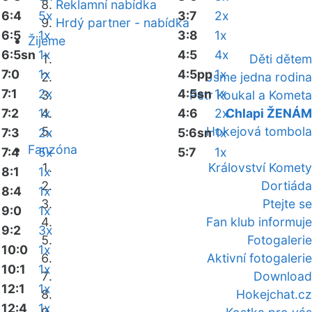
Reklamní nabídka
6:4
5x
3:7
2x
Hrdý partner - nabídka
6:5
1x
3:8
1x
Žijeme
6:5sn
1x
4:5
4x
Děti dětem
7:0
1x
4:5pp
1x
Jsme jedna rodina
7:1
2x
4:5sn
1x
Petr Koukal a Kometa
7:2
1x
4:6
2x
Chlapi ŽENÁM
Hokejová tombola
7:3
2x
5:6sn
1x
Fanzóna
7:4
5x
5:7
1x
Království Komety
8:1
1x
Dortiáda
8:4
1x
Ptejte se
9:0
1x
Fan klub informuje
9:2
3x
Fotogalerie
10:0
1x
Aktivní fotogalerie
10:1
1x
Download
12:1
1x
Hokejchat.cz
12:4
1x