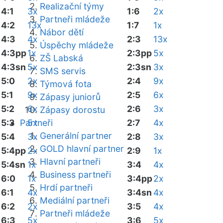
Realizační týmy
4:1
3x
1:6
2x
Partneři mládeže
4:2
13x
1:7
1x
Nábor dětí
4:3
4x
2:3
13x
Úspěchy mládeže
4:3pp
1x
2:3pp
5x
ZŠ Labská
4:3sn
5x
2:3sn
3x
SMS servis
5:0
2x
2:4
9x
Týmová fota
5:1
9x
2:5
6x
Zápasy juniorů
5:2
6x
2:6
3x
Zápasy dorostu
5:3
Partneři
5x
2:7
4x
Generální partner
5:4
3x
2:8
3x
GOLD hlavní partner
5:4pp
2x
2:9
1x
Hlavní partneři
5:4sn
1x
3:4
4x
Business partneři
6:0
1x
3:4pp
2x
Hrdí partneři
6:1
4x
3:4sn
4x
Mediální partneři
6:2
2x
3:5
4x
Partneři mládeže
6:3
5x
3:6
5x