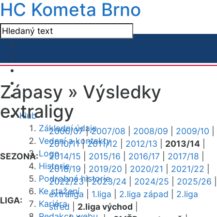
HC Kometa Brno
Zápasy »
Výsledky
extraligy
Klub
Základní údaje
2006/07
|
2007/08
|
2008/09
|
2009/10
|
Vedení a kontakty
2010/11
|
2011/12
|
2012/13
|
2013/14
|
Logo
SEZONA:
2014/15
|
2015/16
|
2016/17
|
2017/18
|
Historie
2018/19
|
2019/20
|
2020/21
|
2021/22
|
Podrobná historie
2022/23
|
2023/24
|
2024/25
|
2025/26
|
Ke stažení
extraliga
|
1.liga
|
2.liga západ
|
2.liga
LIGA:
Kariéra
střed
|
2.liga východ
|
Redakce webu