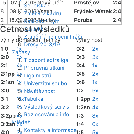
15
02.11.2013
Nový Jičín
Prostějov
2:4
Soupiska
8
09.10.2013
Vsetín
Frýdek-Místek
2:4
Změny v kádru
2
18.09.2013
Břeclav
Poruba
2:4
Realizační tým
Četnost výsledků
Statistiky
Zranění / nemocní hráči
výhry domácích
remízy
výhry hostí
Dresy 2018/19
1:0
1x
0:2
2x
Zápasy
2:0
3x
0:3
3x
Tipsport extraliga
2:1
4x
0:4
1x
Přípravná utkání
2:1pp
2x
0:5
2x
Liga mistrů
2:1sn
1x
0:6
1x
Univerzitní souboj
3:0
5x
1:2
5x
Návštěvnost
3:1
11x
Tabulka
1:2pp
2x
Výsledkový servis
3:2
8x
1:2sn
4x
Rozlosování a info
3:2pp
4x
1:3
8x
Mládež
3:2sn
7x
1:4
6x
Kontakty a informace
4:0
3x
1:5
5x