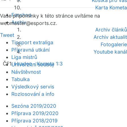
Kostka pro vás
Karta Kometa
Fanshop
Vaše připomínky k této stránce uvítáme na
Archiv
webmaster
@esports.cz.
Archiv článků
Tweet
Archiv aktualit
Tipsport extraliga
Fotogalerie
Přípravná utkání
Youtube kanál
Liga mistrů
ČF1:
Hradec - Kometa 1:3
Univerzitní souboj
Návštěvnost
Tabulka
Výsledkový servis
Rozlosování a info
Sezóna 2019/2020
Příprava 2019/2020
Příprava 2018/2019