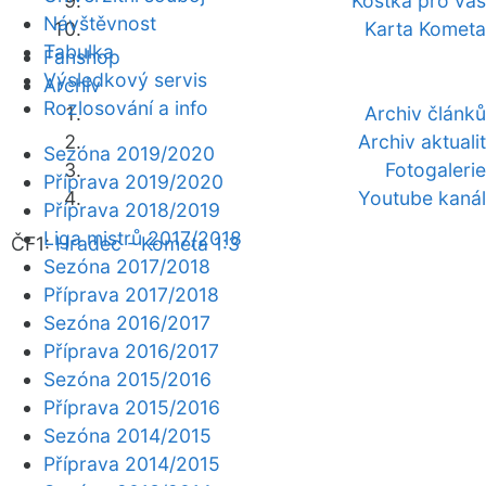
Kostka pro vás
Návštěvnost
Karta Kometa
Tabulka
Fanshop
Výsledkový servis
Archiv
Rozlosování a info
Archiv článků
Archiv aktualit
Sezóna 2019/2020
Fotogalerie
Příprava 2019/2020
Youtube kanál
Příprava 2018/2019
Liga mistrů 2017/2018
ČF1:
Hradec - Kometa 1:3
Sezóna 2017/2018
Příprava 2017/2018
Sezóna 2016/2017
Příprava 2016/2017
Sezóna 2015/2016
Příprava 2015/2016
Sezóna 2014/2015
Příprava 2014/2015