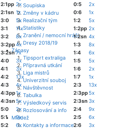
2:1pp
2x
0:5
2x
Soupiska
2:1sn
1x
0:6
1x
Změny v kádru
3:0
5x
Realizační tým
1:2
5x
Statistiky
3:1
11x
1:2pp
2x
Zranění / nemocní hráči
3:2
8x
1:2sn
4x
Dresy 2018/19
3:2pp
4x
1:3
8x
Zápasy
3:2sn
7x
1:4
6x
Tipsport extraliga
4:0
3x
1:5
5x
Přípravná utkání
4:1
3x
1:6
2x
Liga mistrů
4:2
13x
1:7
1x
Univerzitní souboj
4:3
4x
2:3
13x
Návštěvnost
4:3pp
1x
2:3pp
5x
Tabulka
4:3sn
5x
2:3sn
3x
Výsledkový servis
5:0
2x
2:4
9x
Rozlosování a info
5:1
9x
2:5
6x
Mládež
5:2
6x
Kontakty a informace
2:6
3x