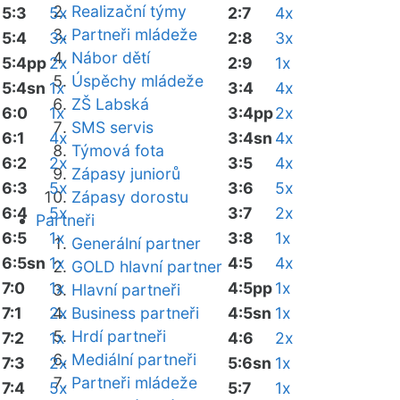
Realizační týmy
5:3
5x
2:7
4x
Partneři mládeže
5:4
3x
2:8
3x
Nábor dětí
5:4pp
2x
2:9
1x
Úspěchy mládeže
5:4sn
1x
3:4
4x
ZŠ Labská
6:0
1x
3:4pp
2x
SMS servis
6:1
4x
3:4sn
4x
Týmová fota
6:2
2x
3:5
4x
Zápasy juniorů
6:3
5x
3:6
5x
Zápasy dorostu
6:4
5x
3:7
2x
Partneři
6:5
1x
3:8
1x
Generální partner
6:5sn
1x
4:5
4x
GOLD hlavní partner
7:0
1x
4:5pp
1x
Hlavní partneři
7:1
2x
Business partneři
4:5sn
1x
Hrdí partneři
7:2
1x
4:6
2x
Mediální partneři
7:3
2x
5:6sn
1x
Partneři mládeže
7:4
5x
5:7
1x