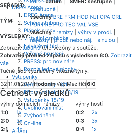
kolo
|
datum
|
SMĚR:
sestupně
|
SEŘADIT:
DRFG Arena
vzestupně
|
DRFG Arena
všechny
BRE
FRM
HOD
NJI
OPA
ORL
TÝM:
Schéma tribun
POR
PRE
PRO
TEC
VAL
VSE
Plánek areny
všechny
|
remízy
|
výhry v prodl.
|
VÝSLEDKY:
Virtuální prohlídka
nájezdy
|
prodl. nebo náj.
|
s nulou
|
Návštěvní řád
Zobrazit
tabulku
této sezóny a soutěže.
Veřejné bruslení
Zobrazuji přehled zápasů s výsledkem 6:0.
Zobrazit
PRESS: pro novináře
vše
Rozpis ledové plochy
Tučně jsou vyznačeny vítězné týmy.
Vstupenky
32
11.01.2014
Hodonín
Val. Meziříčí
6:0
Permanentky 18/19
Četnost výsledků
Přípravná utkání 18/19
Vstupenky 18/19
výhry domácích
remízy
výhry hostí
Uvolňování míst
1:0
1x
0:2
2x
Zvýhodněné
2:0
3x
0:3
3x
On-line
2:1
4x
0:4
1x
A-tým