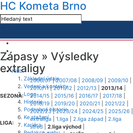
HC Kometa Brno
Zápasy »
Výsledky
extraligy
Klub
Základní údaje
2006/07
|
2007/08
|
2008/09
|
2009/10
|
Vedení a kontakty
2010/11
|
2011/12
|
2012/13
|
2013/14
|
Logo
SEZONA:
2014/15
|
2015/16
|
2016/17
|
2017/18
|
Historie
2018/19
|
2019/20
|
2020/21
|
2021/22
|
Podrobná historie
2022/23
|
2023/24
|
2024/25
|
2025/26
|
Ke stažení
extraliga
|
1.liga
|
2.liga západ
|
2.liga
LIGA:
Kariéra
střed
|
2.liga východ
|
Redakce webu