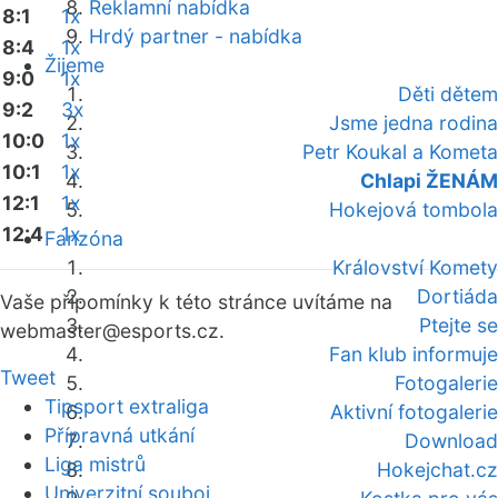
Reklamní nabídka
8:1
1x
Hrdý partner - nabídka
8:4
1x
Žijeme
9:0
1x
Děti dětem
9:2
3x
Jsme jedna rodina
10:0
1x
Petr Koukal a Kometa
10:1
1x
Chlapi ŽENÁM
12:1
1x
Hokejová tombola
12:4
1x
Fanzóna
Království Komety
Dortiáda
Vaše připomínky k této stránce uvítáme na
Ptejte se
webmaster
@esports.cz.
Fan klub informuje
Tweet
Fotogalerie
Tipsport extraliga
Aktivní fotogalerie
Přípravná utkání
Download
Liga mistrů
Hokejchat.cz
Univerzitní souboj