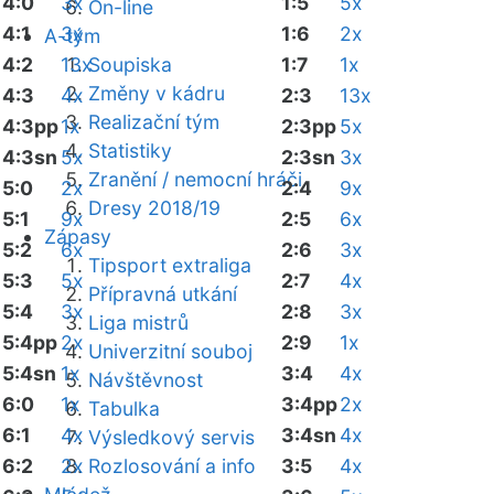
4:0
3x
1:5
5x
On-line
4:1
3x
1:6
2x
A-tým
4:2
13x
Soupiska
1:7
1x
Změny v kádru
4:3
4x
2:3
13x
Realizační tým
4:3pp
1x
2:3pp
5x
Statistiky
4:3sn
5x
2:3sn
3x
Zranění / nemocní hráči
5:0
2x
2:4
9x
Dresy 2018/19
5:1
9x
2:5
6x
Zápasy
5:2
6x
2:6
3x
Tipsport extraliga
5:3
5x
2:7
4x
Přípravná utkání
5:4
3x
2:8
3x
Liga mistrů
5:4pp
2x
2:9
1x
Univerzitní souboj
5:4sn
1x
3:4
4x
Návštěvnost
6:0
1x
3:4pp
2x
Tabulka
6:1
4x
3:4sn
4x
Výsledkový servis
6:2
2x
Rozlosování a info
3:5
4x