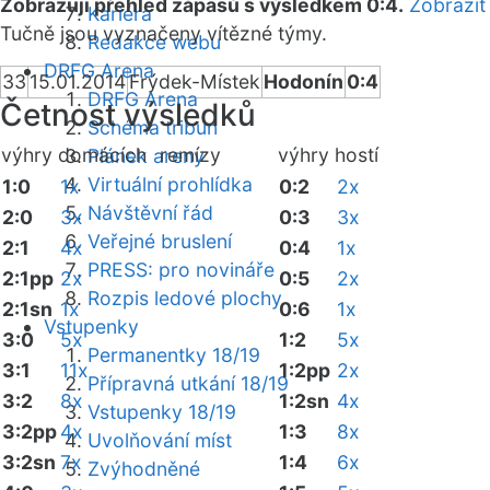
Zobrazuji přehled zápasů s výsledkem 0:4.
Zobrazit
Kariéra
Tučně jsou vyznačeny vítězné týmy.
Redakce webu
DRFG Arena
33
15.01.2014
Frýdek-Místek
Hodonín
0:4
DRFG Arena
Četnost výsledků
Schéma tribun
výhry domácích
remízy
výhry hostí
Plánek areny
Virtuální prohlídka
1:0
1x
0:2
2x
Návštěvní řád
2:0
3x
0:3
3x
Veřejné bruslení
2:1
4x
0:4
1x
PRESS: pro novináře
2:1pp
2x
0:5
2x
Rozpis ledové plochy
2:1sn
1x
0:6
1x
Vstupenky
3:0
5x
1:2
5x
Permanentky 18/19
3:1
11x
1:2pp
2x
Přípravná utkání 18/19
3:2
8x
1:2sn
4x
Vstupenky 18/19
3:2pp
4x
1:3
8x
Uvolňování míst
3:2sn
7x
1:4
6x
Zvýhodněné