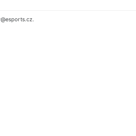
r
@esports.cz.