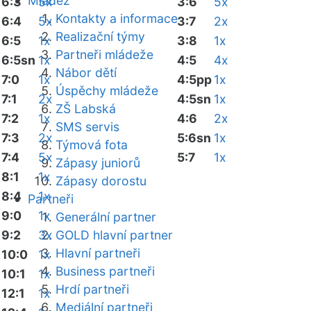
Mládež
6:3
5x
3:6
5x
Kontakty a informace
6:4
5x
3:7
2x
Realizační týmy
6:5
1x
3:8
1x
Partneři mládeže
6:5sn
1x
4:5
4x
Nábor dětí
7:0
1x
4:5pp
1x
Úspěchy mládeže
7:1
2x
4:5sn
1x
ZŠ Labská
7:2
1x
4:6
2x
SMS servis
7:3
2x
5:6sn
1x
Týmová fota
7:4
5x
5:7
1x
Zápasy juniorů
8:1
1x
Zápasy dorostu
8:4
1x
Partneři
9:0
1x
Generální partner
9:2
3x
GOLD hlavní partner
Hlavní partneři
10:0
1x
Business partneři
10:1
1x
Hrdí partneři
12:1
1x
Mediální partneři