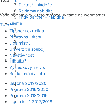
12:4
1x
Partneři mládeže
Reklamní nabídka
Vaše připomínky k této stránce uvítáme na webmaste
Hrdý partner - nabídka
Žijeme
Tweet
Tipsport extraliga
Přípravná utkání
Liga mistrů
Univerzitní souboj
Návštěvnost
Fanzóna
Tabulka
Výsledkový servis
Rozlosování a info
Sezóna 2019/2020
Příprava 2019/2020
Příprava 2018/2019
Liga mistrů 2017/2018