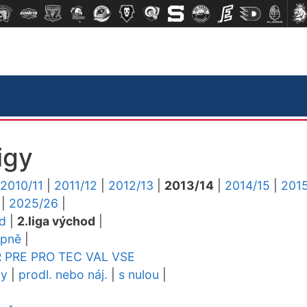
igy
2010/11
|
2011/12
|
2012/13
|
2013/14
|
2014/15
|
2015
|
2025/26
|
ed
|
2.liga východ
|
upně
|
R
PRE
PRO
TEC
VAL
VSE
dy
|
prodl. nebo náj.
|
s nulou
|