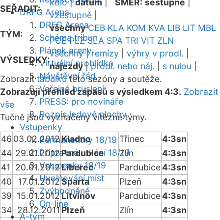
kolo
|
datum
|
SMĚR:
sestupně
|
SEŘADIT:
DRFG Arena
vzestupně
|
DRFG Arena
všechny
CEB
KLA
KOM
KVA
LIB
LIT
MBL
TÝM:
Schéma tribun
PCE
PLZ
SLA
SPA
TRI
VIT
ZLN
Plánek areny
všechny
|
remízy
|
výhry v prodl.
|
VÝSLEDKY:
Virtuální prohlídka
nájezdy
|
prodl. nebo náj.
|
s nulou
|
Návštěvní řád
Zobrazit
tabulku
této sezóny a soutěže.
Veřejné bruslení
Zobrazuji přehled zápasů s výsledkem 4:3.
Zobrazit
PRESS: pro novináře
vše
Rozpis ledové plochy
Tučně jsou vyznačeny vítězné týmy.
Vstupenky
46
03.02.2012
Kladno
Třinec
4:3sn
Permanentky 18/19
Přípravná utkání 18/19
44
29.01.2012
Pardubice
Zlín
4:3sn
Vstupenky 18/19
41
20.01.2012
Liberec
Pardubice
4:3sn
Uvolňování míst
40
17.01.2012
Sparta
Plzeň
4:3sn
Zvýhodněné
39
15.01.2012
Litvínov
Pardubice
4:3sn
On-line
34
28.12.2011
Plzeň
Zlín
4:3sn
A-tým