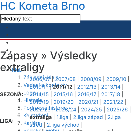
HC Kometa Brno
Zápasy »
Výsledky
extraligy
Klub
Základní údaje
2006/07
|
2007/08
|
2008/09
|
2009/10
|
Vedení a kontakty
2010/11
|
2011/12
|
2012/13
|
2013/14
|
Logo
SEZONA:
2014/15
|
2015/16
|
2016/17
|
2017/18
|
Historie
2018/19
|
2019/20
|
2020/21
|
2021/22
|
Podrobná historie
2022/23
|
2023/24
|
2024/25
|
2025/26
|
Ke stažení
extraliga
|
1.liga
|
2.liga západ
|
2.liga
LIGA:
Kariéra
střed
|
2.liga východ
|
Redakce webu