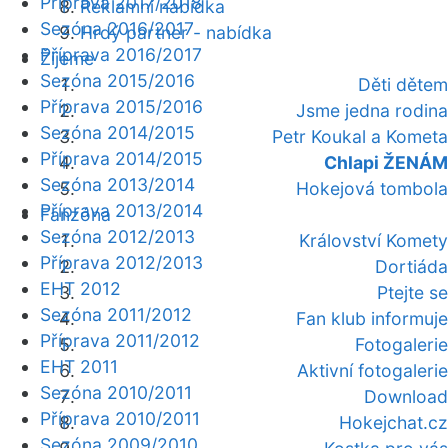
Příprava 2017/2018
Reklamní nabídka
Sezóna 2016/2017
Hrdý partner - nabídka
Příprava 2016/2017
Žijeme
Sezóna 2015/2016
Děti dětem
Příprava 2015/2016
Jsme jedna rodina
Sezóna 2014/2015
Petr Koukal a Kometa
Příprava 2014/2015
Chlapi ŽENÁM
Sezóna 2013/2014
Hokejová tombola
Příprava 2013/2014
Fanzóna
Sezóna 2012/2013
Království Komety
Příprava 2012/2013
Dortiáda
EHT 2012
Ptejte se
Sezóna 2011/2012
Fan klub informuje
Příprava 2011/2012
Fotogalerie
EHT 2011
Aktivní fotogalerie
Sezóna 2010/2011
Download
Příprava 2010/2011
Hokejchat.cz
Sezóna 2009/2010