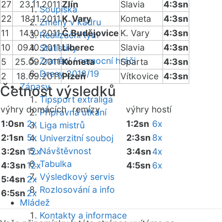
27
23.11.2011
Zlín
Slavia
4:3sn
Soupiska
22
18.11.2011
K. Vary
Kometa
4:3sn
Změny v kádru
11
14.10.2011
Č.Budějovice
K. Vary
4:3sn
Realizační tým
10
09.10.2011
Liberec
Slavia
4:3sn
Statistiky
Zranění / nemocní hráči
5
25.09.2011
Kometa
Sparta
4:3sn
Dresy 2018/19
2
18.09.2011
Plzeň
Vítkovice
4:3sn
Zápasy
Četnost výsledků
Tipsport extraliga
výhry domácích
remízy
výhry hostí
Přípravná utkání
1:0sn
2x
1:2sn
6x
Liga mistrů
2:1sn
5x
2:3sn
8x
Univerzitní souboj
Návštěvnost
3:2sn
12x
3:4sn
4x
Tabulka
4:3sn
12x
4:5sn
6x
Výsledkový servis
5:4sn
2x
Rozlosování a info
6:5sn
2x
Mládež
Kontakty a informace