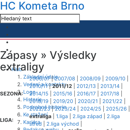
HC Kometa Brno
Zápasy »
Výsledky
extraligy
Klub
Základní údaje
2006/07
|
2007/08
|
2008/09
|
2009/10
|
Vedení a kontakty
2010/11
|
2011/12
|
2012/13
|
2013/14
|
Logo
SEZONA:
2014/15
|
2015/16
|
2016/17
|
2017/18
|
Historie
2018/19
|
2019/20
|
2020/21
|
2021/22
|
Podrobná historie
2022/23
|
2023/24
|
2024/25
|
2025/26
|
Ke stažení
extraliga
|
1.liga
|
2.liga západ
|
2.liga
LIGA:
Kariéra
střed
|
2.liga východ
|
Redakce webu