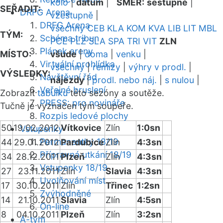
kolo
|
datum
|
SMĚR:
sestupně
|
SEŘADIT:
DRFG Arena
vzestupně
|
DRFG Arena
všechny
CEB
KLA
KOM
KVA
LIB
LIT
MBL
TÝM:
Schéma tribun
PCE
PLZ
SLA
SPA
TRI
VIT
ZLN
Plánek areny
MÍSTO:
všude
|
doma
|
venku
|
Virtuální prohlídka
všechny
|
remízy
|
výhry v prodl.
|
VÝSLEDKY:
Návštěvní řád
nájezdy
|
prodl. nebo náj.
|
s nulou
|
Veřejné bruslení
Zobrazit
tabulku
této sezóny a soutěže.
PRESS: pro novináře
Tučně je vyznačen tým soupeře.
Rozpis ledové plochy
50
19.02.2012
Vítkovice
Zlín
1:0sn
Vstupenky
Permanentky 18/19
44
29.01.2012
Pardubice
Zlín
4:3sn
Přípravná utkání 18/19
34
28.12.2011
Plzeň
Zlín
4:3sn
Vstupenky 18/19
27
23.11.2011
Zlín
Slavia
4:3sn
Uvolňování míst
17
30.10.2011
Zlín
Třinec
1:2sn
Zvýhodněné
14
21.10.2011
Slavia
Zlín
4:5sn
On-line
8
04.10.2011
Plzeň
Zlín
3:2sn
A-tým