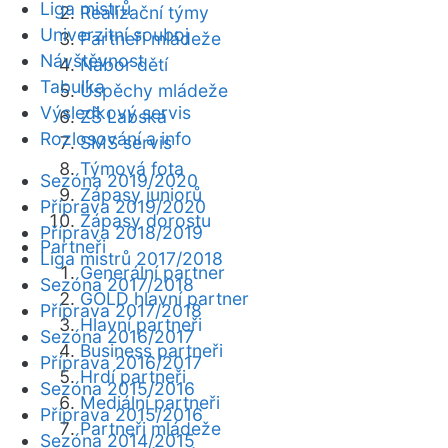
Liga mistrů
Realizační týmy
Univerzitní souboj
Partneři mládeže
Návštěvnost
Nábor dětí
Tabulka
Úspěchy mládeže
Výsledkový servis
ZŠ Labská
Rozlosování a info
SMS servis
Týmová fota
Sezóna 2019/2020
Zápasy juniorů
Příprava 2019/2020
Zápasy dorostu
Příprava 2018/2019
Partneři
Liga mistrů 2017/2018
Generální partner
Sezóna 2017/2018
GOLD hlavní partner
Příprava 2017/2018
Hlavní partneři
Sezóna 2016/2017
Business partneři
Příprava 2016/2017
Hrdí partneři
Sezóna 2015/2016
Mediální partneři
Příprava 2015/2016
Partneři mládeže
Sezóna 2014/2015