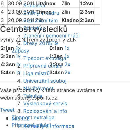
6
30.09.2011
Litvínov
Zlín
1:2sn
Soupiska
4
23.09.2011
Třinec
Zlín
2:3sn
Změny v kádru
3
20.09.2011
Zlín
Kladno
2:3sn
Realizační tým
Četnost výsledků
Statistiky
Zranění / nemocní hráči
výhry ZLN |
remízy |
prohry ZLN
Dresy 2018/19
2:1sn
1x
0:1sn
1x
Zápasy
3:2sn
1x
1:2sn
1x
Tipsport extraliga
4:3sn
1x
2:3sn
2x
Přípravná utkání
5:4sn
1x
3:4sn
2x
Liga mistrů
Univerzitní souboj
Návštěvnost
Vaše připomínky k této stránce uvítáme na
Tabulka
webmaster
@esports.cz.
Výsledkový servis
Tweet
Rozlosování a info
Tipsport extraliga
Mládež
Přípravná utkání
Kontakty a informace