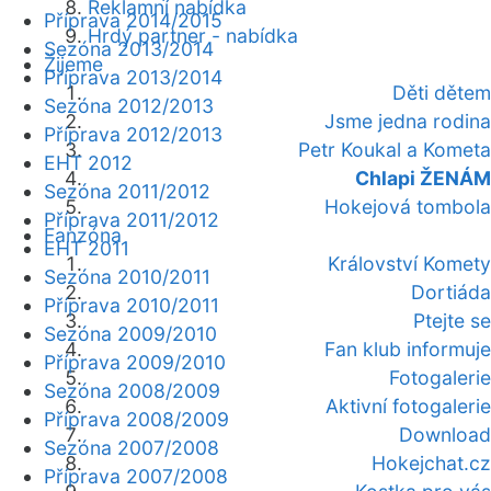
Reklamní nabídka
Příprava 2014/2015
Hrdý partner - nabídka
Sezóna 2013/2014
Žijeme
Příprava 2013/2014
Děti dětem
Sezóna 2012/2013
Jsme jedna rodina
Příprava 2012/2013
Petr Koukal a Kometa
EHT 2012
Chlapi ŽENÁM
Sezóna 2011/2012
Hokejová tombola
Příprava 2011/2012
Fanzóna
EHT 2011
Království Komety
Sezóna 2010/2011
Dortiáda
Příprava 2010/2011
Ptejte se
Sezóna 2009/2010
Fan klub informuje
Příprava 2009/2010
Fotogalerie
Sezóna 2008/2009
Aktivní fotogalerie
Příprava 2008/2009
Download
Sezóna 2007/2008
Hokejchat.cz
Příprava 2007/2008