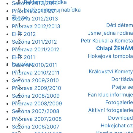
Reklamní nabídka
Sezóna 2013/2014
Hrdý partner - nabídka
Příprava 2013/2014
Žijeme
Sezóna 2012/2013
Děti dětem
Příprava 2012/2013
Jsme jedna rodina
EHT 2012
Petr Koukal a Kometa
Sezóna 2011/2012
Chlapi ŽENÁM
Příprava 2011/2012
Hokejová tombola
EHT 2011
Fanzóna
Sezóna 2010/2011
Království Komety
Příprava 2010/2011
Dortiáda
Sezóna 2009/2010
Ptejte se
Příprava 2009/2010
Fan klub informuje
Sezóna 2008/2009
Fotogalerie
Příprava 2008/2009
Aktivní fotogalerie
Sezóna 2007/2008
Download
Příprava 2007/2008
Hokejchat.cz
Sezóna 2006/2007