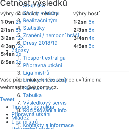
Četnost výsledků
Soupiska
Změny v kádru
výhry domácích
remízy
výhry hostí
Realizační tým
1:0sn
2x
1:2sn
6x
Statistiky
2:1sn
5x
2:3sn
8x
Zranění / nemocní hráči
3:2sn
12x
3:4sn
4x
Dresy 2018/19
4:3sn
12x
4:5sn
6x
Zápasy
5:4sn
2x
Tipsport extraliga
6:5sn
2x
Přípravná utkání
Liga mistrů
Vaše připomínky k této stránce uvítáme na
Univerzitní souboj
webmaster
@esports.cz.
Návštěvnost
Tabulka
Tweet
Výsledkový servis
Tipsport extraliga
Rozlosování a info
Přípravná utkání
Mládež
Liga mistrů
Kontakty a informace