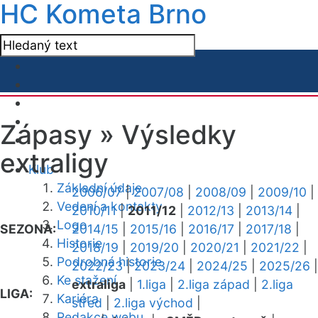
HC Kometa Brno
Zápasy »
Výsledky
extraligy
Klub
Základní údaje
2006/07
|
2007/08
|
2008/09
|
2009/10
|
Vedení a kontakty
2010/11
|
2011/12
|
2012/13
|
2013/14
|
Logo
SEZONA:
2014/15
|
2015/16
|
2016/17
|
2017/18
|
Historie
2018/19
|
2019/20
|
2020/21
|
2021/22
|
Podrobná historie
2022/23
|
2023/24
|
2024/25
|
2025/26
|
Ke stažení
extraliga
|
1.liga
|
2.liga západ
|
2.liga
LIGA:
Kariéra
střed
|
2.liga východ
|
Redakce webu