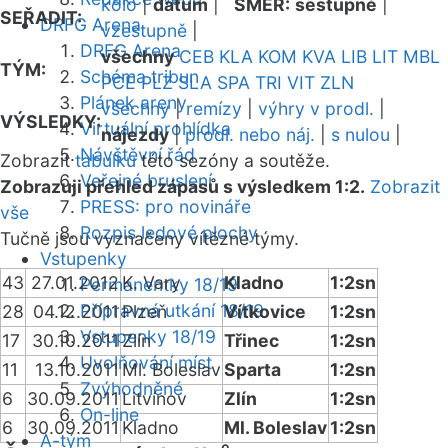
kolo
|
datum
|
SMĚR:
sestupně
|
SEŘADIT:
DRFG Arena
vzestupně
|
DRFG Arena
všechny
CEB
KLA
KOM
KVA
LIB
LIT
MBL
TÝM:
Schéma tribun
PCE
PLZ
SLA
SPA
TRI
VIT
ZLN
Plánek areny
všechny
|
remízy
|
výhry v prodl.
|
VÝSLEDKY:
Virtuální prohlídka
nájezdy
|
prodl. nebo náj.
|
s nulou
|
Návštěvní řád
Zobrazit
tabulku
této sezóny a soutěže.
Veřejné bruslení
Zobrazuji přehled zápasů s výsledkem 1:2.
Zobrazit
PRESS: pro novináře
vše
Rozpis ledové plochy
Tučně jsou vyznačeny vítězné týmy.
Vstupenky
43
27.01.2012
K. Vary
Kladno
1:2sn
Permanentky 18/19
Přípravná utkání 18/19
28
04.12.2011
Plzeň
Vítkovice
1:2sn
Vstupenky 18/19
17
30.10.2011
Zlín
Třinec
1:2sn
Uvolňování míst
11
13.10.2011
Ml. Boleslav
Sparta
1:2sn
Zvýhodněné
6
30.09.2011
Litvínov
Zlín
1:2sn
On-line
6
30.09.2011
Kladno
Ml. Boleslav
1:2sn
A-tým