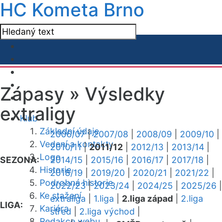
HC Kometa Brno
Zápasy »
Výsledky
extraligy
Klub
Základní údaje
2006/07
|
2007/08
|
2008/09
|
2009/10
|
Vedení a kontakty
2010/11
|
2011/12
|
2012/13
|
2013/14
|
Logo
SEZONA:
2014/15
|
2015/16
|
2016/17
|
2017/18
|
Historie
2018/19
|
2019/20
|
2020/21
|
2021/22
|
Podrobná historie
2022/23
|
2023/24
|
2024/25
|
2025/26
|
Ke stažení
extraliga
|
1.liga
|
2.liga západ
|
2.liga
LIGA:
Kariéra
střed
|
2.liga východ
|
Redakce webu