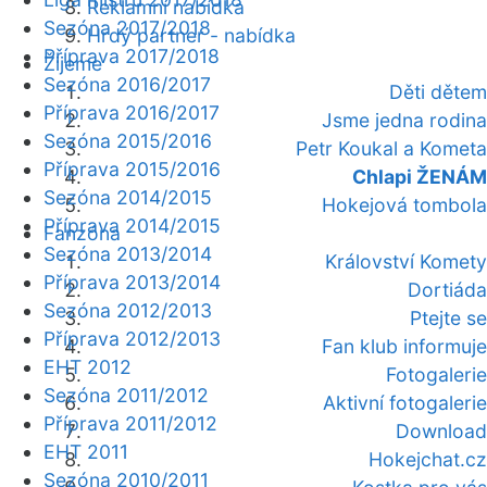
Reklamní nabídka
Sezóna 2017/2018
Hrdý partner - nabídka
Příprava 2017/2018
Žijeme
Sezóna 2016/2017
Děti dětem
Příprava 2016/2017
Jsme jedna rodina
Sezóna 2015/2016
Petr Koukal a Kometa
Příprava 2015/2016
Chlapi ŽENÁM
Sezóna 2014/2015
Hokejová tombola
Příprava 2014/2015
Fanzóna
Sezóna 2013/2014
Království Komety
Příprava 2013/2014
Dortiáda
Sezóna 2012/2013
Ptejte se
Příprava 2012/2013
Fan klub informuje
EHT 2012
Fotogalerie
Sezóna 2011/2012
Aktivní fotogalerie
Příprava 2011/2012
Download
EHT 2011
Hokejchat.cz
Sezóna 2010/2011