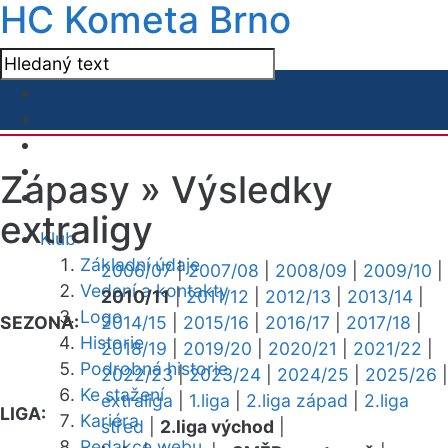
HC Kometa Brno
Zápasy »
Výsledky
extraligy
Klub
Základní údaje
2006/07
|
2007/08
|
2008/09
|
2009/10
|
Vedení a kontakty
2010/11
|
2011/12
|
2012/13
|
2013/14
|
Logo
SEZONA:
2014/15
|
2015/16
|
2016/17
|
2017/18
|
Historie
2018/19
|
2019/20
|
2020/21
|
2021/22
|
Podrobná historie
2022/23
|
2023/24
|
2024/25
|
2025/26
|
Ke stažení
extraliga
|
1.liga
|
2.liga západ
|
2.liga
LIGA:
Kariéra
střed
|
2.liga východ
|
Redakce webu