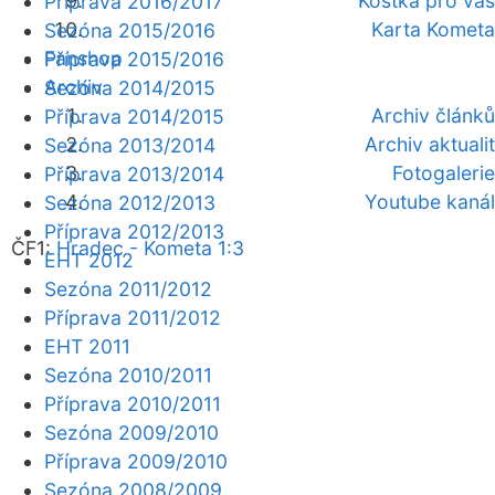
Kostka pro vás
Příprava 2016/2017
Karta Kometa
Sezóna 2015/2016
Fanshop
Příprava 2015/2016
Archiv
Sezóna 2014/2015
Archiv článků
Příprava 2014/2015
Archiv aktualit
Sezóna 2013/2014
Fotogalerie
Příprava 2013/2014
Youtube kanál
Sezóna 2012/2013
Příprava 2012/2013
ČF1:
Hradec - Kometa 1:3
EHT 2012
Sezóna 2011/2012
Příprava 2011/2012
EHT 2011
Sezóna 2010/2011
Příprava 2010/2011
Sezóna 2009/2010
Příprava 2009/2010
Sezóna 2008/2009