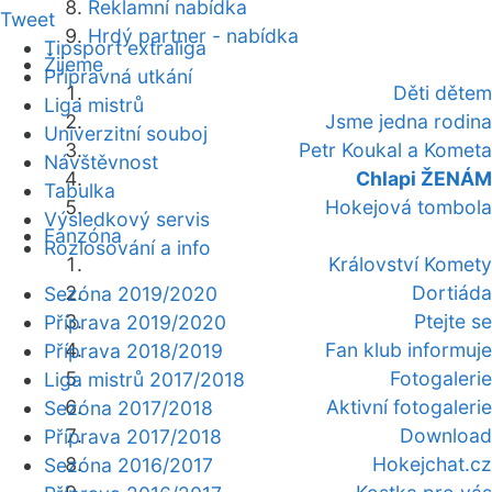
Reklamní nabídka
Tweet
Hrdý partner - nabídka
Tipsport extraliga
Žijeme
Přípravná utkání
Děti dětem
Liga mistrů
Jsme jedna rodina
Univerzitní souboj
Petr Koukal a Kometa
Návštěvnost
Chlapi ŽENÁM
Tabulka
Hokejová tombola
Výsledkový servis
Fanzóna
Rozlosování a info
Království Komety
Dortiáda
Sezóna 2019/2020
Ptejte se
Příprava 2019/2020
Fan klub informuje
Příprava 2018/2019
Fotogalerie
Liga mistrů 2017/2018
Aktivní fotogalerie
Sezóna 2017/2018
Download
Příprava 2017/2018
Hokejchat.cz
Sezóna 2016/2017