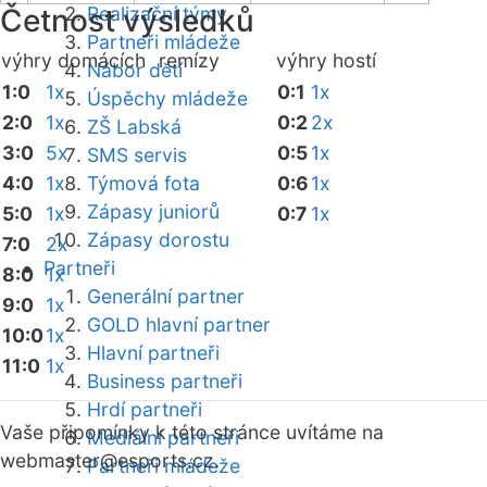
Četnost výsledků
Realizační týmy
Partneři mládeže
výhry domácích
remízy
výhry hostí
Nábor dětí
1:0
1x
0:1
1x
Úspěchy mládeže
2:0
1x
0:2
2x
ZŠ Labská
3:0
5x
0:5
1x
SMS servis
4:0
1x
Týmová fota
0:6
1x
Zápasy juniorů
5:0
1x
0:7
1x
Zápasy dorostu
7:0
2x
Partneři
8:0
1x
Generální partner
9:0
1x
GOLD hlavní partner
10:0
1x
Hlavní partneři
11:0
1x
Business partneři
Hrdí partneři
Vaše připomínky k této stránce uvítáme na
Mediální partneři
webmaster
@esports.cz.
Partneři mládeže