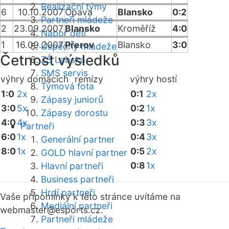
Realizační týmy
6
10.10.2007
Opava
Blansko
0:2
Partneři mládeže
2
23.09.2007
Blansko
Kroměříž
4:0
Nábor dětí
1
16.09.2007
Přerov
Blansko
3:0
Úspěchy mládeže
Četnost výsledků
ZŠ Labská
SMS servis
výhry domácích
remízy
výhry hostí
Týmová fota
1:0
2x
0:1
2x
Zápasy juniorů
3:0
5x
0:2
1x
Zápasy dorostu
4:0
4x
0:3
3x
Partneři
6:0
1x
0:4
3x
Generální partner
8:0
1x
0:5
2x
GOLD hlavní partner
0:8
1x
Hlavní partneři
Business partneři
Hrdí partneři
Vaše připomínky k této stránce uvítáme na
Mediální partneři
webmaster
@esports.cz.
Partneři mládeže