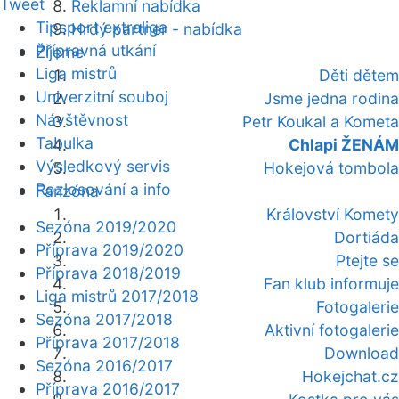
Tweet
Reklamní nabídka
Tipsport extraliga
Hrdý partner - nabídka
Přípravná utkání
Žijeme
Liga mistrů
Děti dětem
Univerzitní souboj
Jsme jedna rodina
Návštěvnost
Petr Koukal a Kometa
Tabulka
Chlapi ŽENÁM
Výsledkový servis
Hokejová tombola
Rozlosování a info
Fanzóna
Království Komety
Sezóna 2019/2020
Dortiáda
Příprava 2019/2020
Ptejte se
Příprava 2018/2019
Fan klub informuje
Liga mistrů 2017/2018
Fotogalerie
Sezóna 2017/2018
Aktivní fotogalerie
Příprava 2017/2018
Download
Sezóna 2016/2017
Hokejchat.cz
Příprava 2016/2017