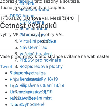
Zobrazit
tabulku
této sezóny a soutěže.
Kariéra
Tučně je vyznačen tým soupeře.
Redakce webu
DRFG Arena
17
06.11.2010
Orlová
Val. Meziříčí
4:0
DRFG Arena
Četnost výsledků
Schéma tribun
výhry VAL |
remízy |
prohry VAL
Plánek areny
Virtuální prohlídka
0:4
1x
Návštěvní řád
Veřejné bruslení
Vaše připomínky k této stránce uvítáme na webmaste
PRESS: pro novináře
Rozpis ledové plochy
Tweet
Vstupenky
Tipsport extraliga
Permanentky 18/19
Přípravná utkání
Přípravná utkání 18/19
Liga mistrů
Vstupenky 18/19
Univerzitní souboj
Uvolňování míst
Návštěvnost
Zvýhodněné
Tabulka