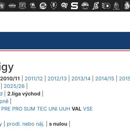
igy
2010/11
|
2011/12
|
2012/13
|
2013/14
|
2014/15
|
2015
|
2025/26
|
ed
|
2.liga východ
|
upně
|
PRE
PRO
SUM
TEC
UNI
UUH
VAL
VSE
y
|
prodl. nebo náj.
|
s nulou
|