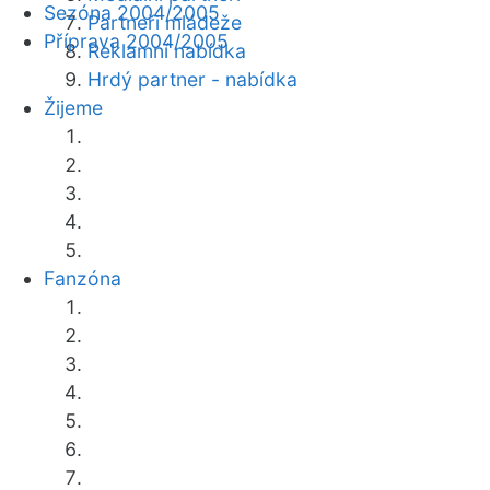
Sezóna 2004/2005
Partneři mládeže
Příprava 2004/2005
Reklamní nabídka
Hrdý partner - nabídka
Žijeme
Fanzóna