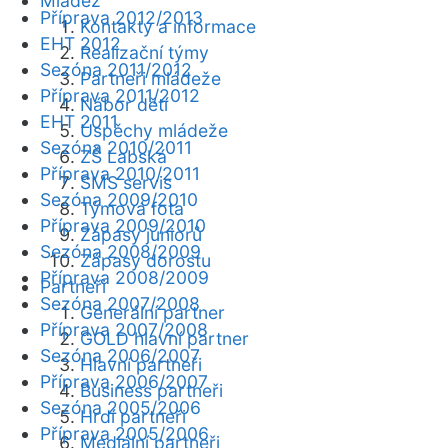
Mládež
Příprava 2012/2013
Kontakty a informace
EHT 2012
Realizační týmy
Sezóna 2011/2012
Partneři mládeže
Příprava 2011/2012
Nábor dětí
EHT 2011
Úspěchy mládeže
Sezóna 2010/2011
ZŠ Labská
Příprava 2010/2011
SMS servis
Sezóna 2009/2010
Týmová fota
Příprava 2009/2010
Zápasy juniorů
Sezóna 2008/2009
Zápasy dorostu
Příprava 2008/2009
Partneři
Sezóna 2007/2008
Generální partner
Příprava 2007/2008
GOLD hlavní partner
Sezóna 2006/2007
Hlavní partneři
Příprava 2006/2007
Business partneři
Sezóna 2005/2006
Hrdí partneři
Příprava 2005/2006
Mediální partneři