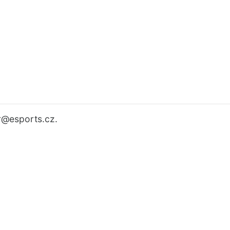
r
@esports.cz.