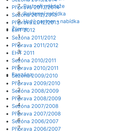
Partneři mládeže
Příprava 2013/2014
Reklamní nabídka
Sezóna 2012/2013
Hrdý partner - nabídka
Příprava 2012/2013
Žijeme
EHT 2012
Sezóna 2011/2012
Příprava 2011/2012
EHT 2011
Sezóna 2010/2011
Příprava 2010/2011
Fanzóna
Sezóna 2009/2010
Příprava 2009/2010
Sezóna 2008/2009
Příprava 2008/2009
Sezóna 2007/2008
Příprava 2007/2008
Sezóna 2006/2007
Příprava 2006/2007