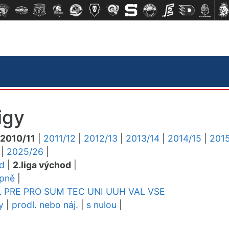
igy
2010/11
|
2011/12
|
2012/13
|
2013/14
|
2014/15
|
2015
|
2025/26
|
ed
|
2.liga východ
|
upně
|
L
PRE
PRO
SUM
TEC
UNI
UUH
VAL
VSE
y
|
prodl. nebo náj.
|
s nulou
|