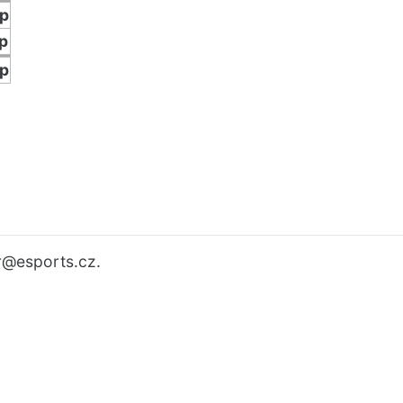
p
p
p
r
@esports.cz.