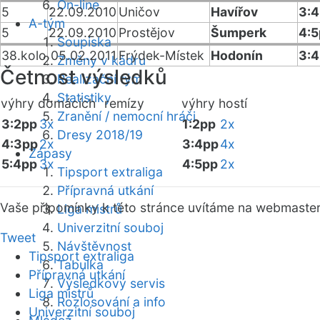
On-line
5
22.09.2010
Uničov
Havířov
3:4
A-tým
5
22.09.2010
Prostějov
Šumperk
4:5
Soupiska
38.kolo
05.02.2011
Frýdek-Místek
Hodonín
3:4
Změny v kádru
Četnost výsledků
Realizační tým
Statistiky
výhry domácích
remízy
výhry hostí
Zranění / nemocní hráči
3:2pp
3x
1:2pp
2x
Dresy 2018/19
4:3pp
2x
3:4pp
4x
Zápasy
5:4pp
3x
4:5pp
2x
Tipsport extraliga
Přípravná utkání
Vaše připomínky k této stránce uvítáme na webmaste
Liga mistrů
Univerzitní souboj
Tweet
Návštěvnost
Tipsport extraliga
Tabulka
Přípravná utkání
Výsledkový servis
Liga mistrů
Rozlosování a info
Univerzitní souboj