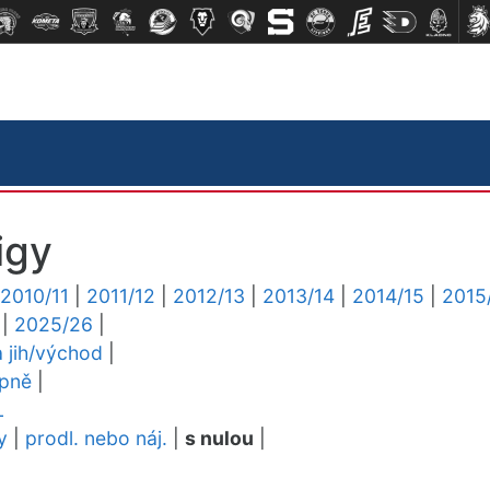
igy
2010/11
|
2011/12
|
2012/13
|
2013/14
|
2014/15
|
2015
|
2025/26
|
a jih/východ
|
upně
|
L
y
|
prodl. nebo náj.
|
s nulou
|