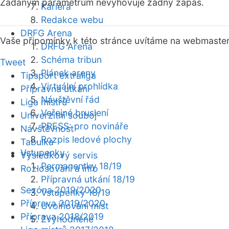
Zadaným parametrům nevyhovuje žádný zápas.
Kariéra
Redakce webu
DRFG Arena
Vaše připomínky k této stránce uvítáme na webmaste
DRFG Arena
Schéma tribun
Tweet
Plánek areny
Tipsport extraliga
Virtuální prohlídka
Přípravná utkání
Návštěvní řád
Liga mistrů
Veřejné bruslení
Univerzitní souboj
PRESS: pro novináře
Návštěvnost
Rozpis ledové plochy
Tabulka
Vstupenky
Výsledkový servis
Permanentky 18/19
Rozlosování a info
Přípravná utkání 18/19
Sezóna 2019/2020
Vstupenky 18/19
Příprava 2019/2020
Uvolňování míst
Příprava 2018/2019
Zvýhodněné