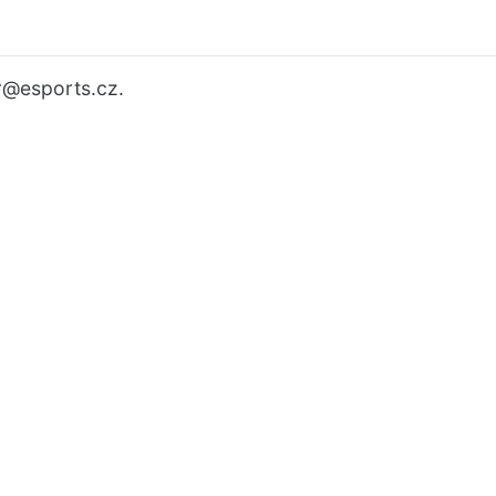
r
@esports.cz.