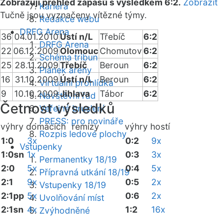
Zobrazuji přehled zápasů s výsledkem 6:2.
Zobrazit
Kariéra
Tučně jsou vyznačeny vítězné týmy.
Redakce webu
DRFG Arena
36
04.01.2010
Ústí n/L
Třebíč
6:2
DRFG Arena
22
06.12.2009
Olomouc
Chomutov
6:2
Schéma tribun
25
28.11.2009
Třebíč
Beroun
6:2
Plánek areny
16
31.10.2009
Ústí n/L
Beroun
6:2
Virtuální prohlídka
9
10.10.2009
Jihlava
Tábor
6:2
Návštěvní řád
Četnost výsledků
Veřejné bruslení
PRESS: pro novináře
výhry domácích
remízy
výhry hostí
Rozpis ledové plochy
1:0
3x
0:2
9x
Vstupenky
1:0sn
1x
0:3
3x
Permanentky 18/19
2:0
5x
0:4
5x
Přípravná utkání 18/19
2:1
9x
0:5
2x
Vstupenky 18/19
2:1pp
5x
0:6
2x
Uvolňování míst
2:1sn
4x
1:2
16x
Zvýhodněné