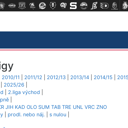
igy
|
2010/11
|
2011/12
|
2012/13
|
2013/14
|
2014/15
|
2015
|
2025/26
|
ed
|
2.liga východ
|
upně
|
KR
JIH
KAD
OLO
SUM
TAB
TRE
UNL
VRC
ZNO
dy
|
prodl. nebo náj.
|
s nulou
|