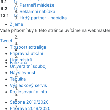
9:1
1x
Partneři mládeže
9:2
1x
Reklamní nabídka
12:1
1x
Hrdý partner - nabídka
Žijeme
Vaše připomínky k této stránce uvítáme na webmaste
Tweet
Tipsport extraliga
Přípravná utkání
Liga mistrů
Fanzóna
Univerzitní souboj
Návštěvnost
Tabulka
Výsledkový servis
Rozlosování a info
Sezóna 2019/2020
Příprava 2019/2020