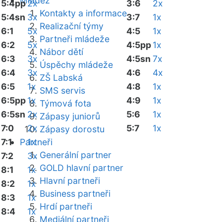
Mládež
5:4pp
2x
3:6
2x
Kontakty a informace
5:4sn
3x
3:7
1x
Realizační týmy
6:1
5x
4:5
1x
Partneři mládeže
6:2
5x
4:5pp
1x
Nábor dětí
6:3
3x
4:5sn
7x
Úspěchy mládeže
6:4
3x
4:6
4x
ZŠ Labská
6:5
1x
4:8
1x
SMS servis
6:5pp
1x
4:9
1x
Týmová fota
6:5sn
2x
5:6
1x
Zápasy juniorů
7:0
2x
5:7
1x
Zápasy dorostu
7:1
Partneři
1x
Generální partner
7:2
3x
GOLD hlavní partner
8:1
1x
Hlavní partneři
8:2
1x
Business partneři
8:3
1x
Hrdí partneři
8:4
1x
Mediální partneři