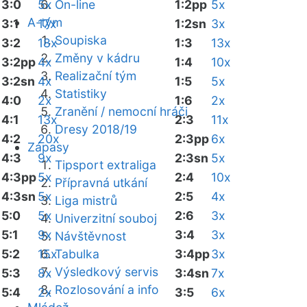
3:0
5x
On-line
1:2pp
5x
A-tým
3:1
17x
1:2sn
3x
Soupiska
3:2
18x
1:3
13x
Změny v kádru
3:2pp
4x
1:4
10x
Realizační tým
3:2sn
4x
1:5
5x
Statistiky
4:0
2x
1:6
2x
Zranění / nemocní hráči
4:1
13x
2:3
11x
Dresy 2018/19
4:2
20x
2:3pp
6x
Zápasy
4:3
9x
2:3sn
5x
Tipsport extraliga
4:3pp
5x
2:4
10x
Přípravná utkání
4:3sn
5x
2:5
4x
Liga mistrů
5:0
5x
2:6
3x
Univerzitní souboj
5:1
9x
3:4
3x
Návštěvnost
5:2
15x
Tabulka
3:4pp
3x
Výsledkový servis
5:3
8x
3:4sn
7x
Rozlosování a info
5:4
2x
3:5
6x