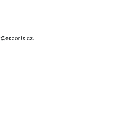
r
@esports.cz.