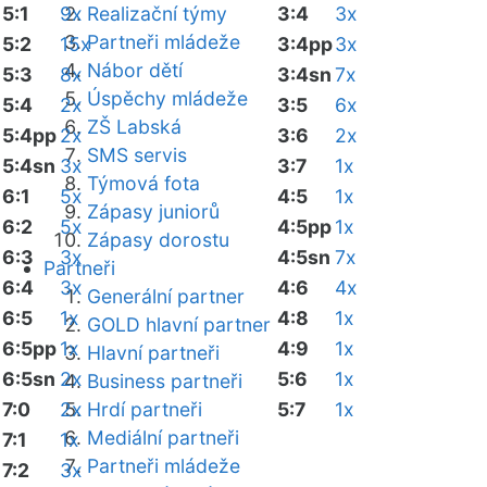
5:1
9x
Realizační týmy
3:4
3x
Partneři mládeže
5:2
15x
3:4pp
3x
Nábor dětí
5:3
8x
3:4sn
7x
Úspěchy mládeže
5:4
2x
3:5
6x
ZŠ Labská
5:4pp
2x
3:6
2x
SMS servis
5:4sn
3x
3:7
1x
Týmová fota
6:1
5x
4:5
1x
Zápasy juniorů
6:2
5x
4:5pp
1x
Zápasy dorostu
6:3
3x
4:5sn
7x
Partneři
6:4
3x
4:6
4x
Generální partner
6:5
1x
4:8
1x
GOLD hlavní partner
6:5pp
1x
4:9
1x
Hlavní partneři
6:5sn
2x
5:6
1x
Business partneři
7:0
2x
Hrdí partneři
5:7
1x
Mediální partneři
7:1
1x
Partneři mládeže
7:2
3x