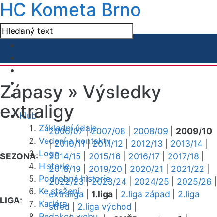
HC Kometa Brno
Zápasy »
Výsledky
extraligy
Klub
Základní údaje
2006/07
|
2007/08
|
2008/09
|
2009/10
Vedení a kontakty
|
2010/11
|
2011/12
|
2012/13
|
2013/14
|
Logo
SEZONA:
2014/15
|
2015/16
|
2016/17
|
2017/18
|
Historie
2018/19
|
2019/20
|
2020/21
|
2021/22
|
Podrobná historie
2022/23
|
2023/24
|
2024/25
|
2025/26
|
Ke stažení
extraliga
|
1.liga
|
2.liga západ
|
2.liga
LIGA:
Kariéra
střed
|
2.liga východ
|
Redakce webu