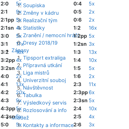
2:0
5x
0:4
5x
Soupiska
2:1
9x
0:5
2x
Změny v kádru
2:1pp
5x
0:6
2x
Realizační tým
2:1sn
4x
Statistiky
1:2
16x
Zranění / nemocní hráči
3:0
5x
1:2pp
5x
Dresy 2018/19
3:1
17x
1:2sn
3x
Zápasy
3:2
18x
1:3
13x
Tipsport extraliga
3:2pp
4x
1:4
10x
Přípravná utkání
3:2sn
4x
1:5
5x
Liga mistrů
4:0
2x
1:6
2x
Univerzitní souboj
4:1
13x
2:3
11x
Návštěvnost
4:2
20x
2:3pp
6x
Tabulka
4:3
9x
2:3sn
5x
Výsledkový servis
4:3pp
5x
2:4
10x
Rozlosování a info
4:3sn
5x
2:5
4x
Mládež
5:0
5x
2:6
3x
Kontakty a informace