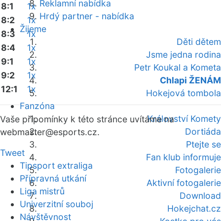
Reklamní nabídka
8:1
1x
Hrdý partner - nabídka
8:2
1x
Žijeme
8:3
1x
Děti dětem
8:4
1x
Jsme jedna rodina
9:1
1x
Petr Koukal a Kometa
9:2
1x
Chlapi ŽENÁM
12:1
1x
Hokejová tombola
Fanzóna
Království Komety
Vaše připomínky k této stránce uvítáme na
Dortiáda
webmaster
@esports.cz.
Ptejte se
Tweet
Fan klub informuje
Tipsport extraliga
Fotogalerie
Přípravná utkání
Aktivní fotogalerie
Liga mistrů
Download
Univerzitní souboj
Hokejchat.cz
Návštěvnost