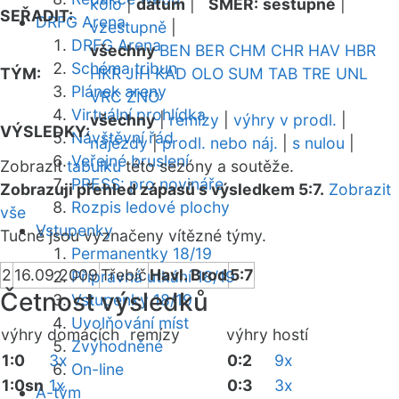
kolo
|
datum
|
SMĚR:
sestupně
|
SEŘADIT:
DRFG Arena
vzestupně
|
DRFG Arena
všechny
BEN
BER
CHM
CHR
HAV
HBR
Schéma tribun
TÝM:
HKR
JIH
KAD
OLO
SUM
TAB
TRE
UNL
Plánek areny
VRC
ZNO
Virtuální prohlídka
všechny
|
remízy
|
výhry v prodl.
|
VÝSLEDKY:
Návštěvní řád
nájezdy
|
prodl. nebo náj.
|
s nulou
|
Veřejné bruslení
Zobrazit
tabulku
této sezóny a soutěže.
PRESS: pro novináře
Zobrazuji přehled zápasů s výsledkem 5:7.
Zobrazit
Rozpis ledové plochy
vše
Vstupenky
Tučně jsou vyznačeny vítězné týmy.
Permanentky 18/19
2
16.09.2009
Třebíč
Havl. Brod
5:7
Přípravná utkání 18/19
Četnost výsledků
Vstupenky 18/19
Uvolňování míst
výhry domácích
remízy
výhry hostí
Zvýhodněné
1:0
3x
0:2
9x
On-line
1:0sn
1x
0:3
3x
A-tým