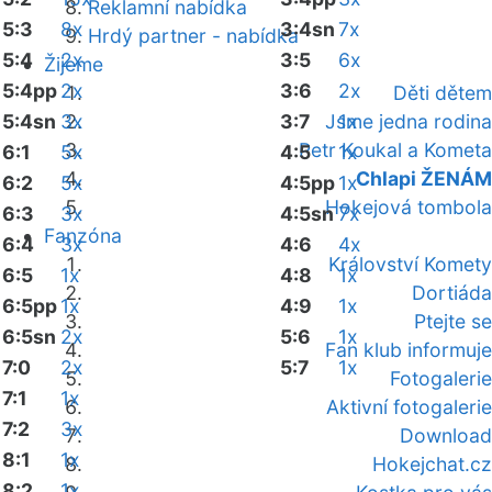
Reklamní nabídka
5:3
8x
3:4sn
7x
Hrdý partner - nabídka
5:4
2x
3:5
6x
Žijeme
5:4pp
2x
3:6
2x
Děti dětem
5:4sn
3x
3:7
Jsme jedna rodina
1x
Petr Koukal a Kometa
6:1
5x
4:5
1x
Chlapi ŽENÁM
6:2
5x
4:5pp
1x
Hokejová tombola
6:3
3x
4:5sn
7x
Fanzóna
6:4
3x
4:6
4x
Království Komety
6:5
1x
4:8
1x
Dortiáda
6:5pp
1x
4:9
1x
Ptejte se
6:5sn
2x
5:6
1x
Fan klub informuje
7:0
2x
5:7
1x
Fotogalerie
7:1
1x
Aktivní fotogalerie
7:2
3x
Download
8:1
1x
Hokejchat.cz
8:2
1x