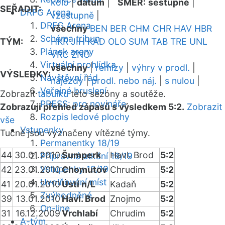
kolo
|
datum
|
SMĚR:
sestupně
|
SEŘADIT:
DRFG Arena
vzestupně
|
DRFG Arena
všechny
BEN
BER
CHM
CHR
HAV
HBR
Schéma tribun
TÝM:
HKR
JIH
KAD
OLO
SUM
TAB
TRE
UNL
Plánek areny
VRC
ZNO
Virtuální prohlídka
všechny
|
remízy
|
výhry v prodl.
|
VÝSLEDKY:
Návštěvní řád
nájezdy
|
prodl. nebo náj.
|
s nulou
|
Veřejné bruslení
Zobrazit
tabulku
této sezóny a soutěže.
PRESS: pro novináře
Zobrazuji přehled zápasů s výsledkem 5:2.
Zobrazit
Rozpis ledové plochy
vše
Vstupenky
Tučně jsou vyznačeny vítězné týmy.
Permanentky 18/19
44
30.01.2010
Šumperk
Havl. Brod
5:2
Přípravná utkání 18/19
Vstupenky 18/19
42
23.01.2010
Chomutov
Chrudim
5:2
Uvolňování míst
41
20.01.2010
Ústí n/L
Kadaň
5:2
Zvýhodněné
39
13.01.2010
Havl. Brod
Znojmo
5:2
On-line
31
16.12.2009
Vrchlabí
Chrudim
5:2
A-tým