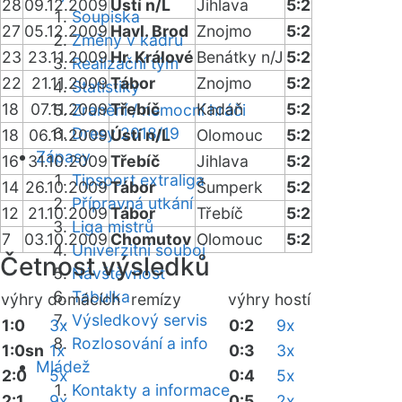
28
09.12.2009
Ústí n/L
Jihlava
5:2
Soupiska
27
05.12.2009
Havl. Brod
Znojmo
5:2
Změny v kádru
23
23.11.2009
Hr. Králové
Benátky n/J
5:2
Realizační tým
22
21.11.2009
Tábor
Znojmo
5:2
Statistiky
18
07.11.2009
Třebíč
Kadaň
5:2
Zranění / nemocní hráči
Dresy 2018/19
18
06.11.2009
Ústí n/L
Olomouc
5:2
Zápasy
16
31.10.2009
Třebíč
Jihlava
5:2
Tipsport extraliga
14
26.10.2009
Tábor
Šumperk
5:2
Přípravná utkání
12
21.10.2009
Tábor
Třebíč
5:2
Liga mistrů
7
03.10.2009
Chomutov
Olomouc
5:2
Univerzitní souboj
Četnost výsledků
Návštěvnost
Tabulka
výhry domácích
remízy
výhry hostí
Výsledkový servis
1:0
3x
0:2
9x
Rozlosování a info
1:0sn
1x
0:3
3x
Mládež
2:0
5x
0:4
5x
Kontakty a informace
2:1
9x
0:5
2x