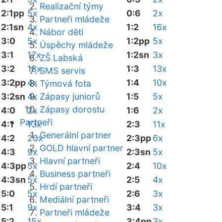
Realizační týmy
2:1pp
5x
0:6
2x
Partneři mládeže
2:1sn
4x
1:2
16x
Nábor dětí
3:0
5x
1:2pp
5x
Úspěchy mládeže
3:1
17x
1:2sn
3x
ZŠ Labská
3:2
18x
1:3
13x
SMS servis
3:2pp
4x
1:4
10x
Týmová fota
3:2sn
4x
Zápasy juniorů
1:5
5x
Zápasy dorostu
4:0
2x
1:6
2x
Partneři
4:1
13x
2:3
11x
Generální partner
4:2
20x
2:3pp
6x
GOLD hlavní partner
4:3
9x
2:3sn
5x
Hlavní partneři
4:3pp
5x
2:4
10x
Business partneři
4:3sn
5x
2:5
4x
Hrdí partneři
5:0
5x
2:6
3x
Mediální partneři
5:1
9x
3:4
3x
Partneři mládeže
5:2
15x
3:4pp
3x