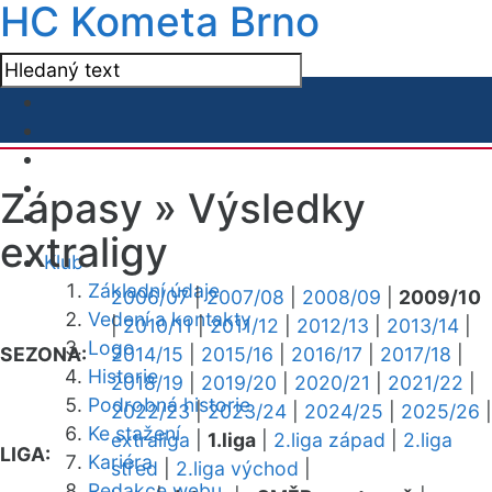
HC Kometa Brno
Zápasy »
Výsledky
extraligy
Klub
Základní údaje
2006/07
|
2007/08
|
2008/09
|
2009/10
Vedení a kontakty
|
2010/11
|
2011/12
|
2012/13
|
2013/14
|
Logo
SEZONA:
2014/15
|
2015/16
|
2016/17
|
2017/18
|
Historie
2018/19
|
2019/20
|
2020/21
|
2021/22
|
Podrobná historie
2022/23
|
2023/24
|
2024/25
|
2025/26
|
Ke stažení
extraliga
|
1.liga
|
2.liga západ
|
2.liga
LIGA:
Kariéra
střed
|
2.liga východ
|
Redakce webu