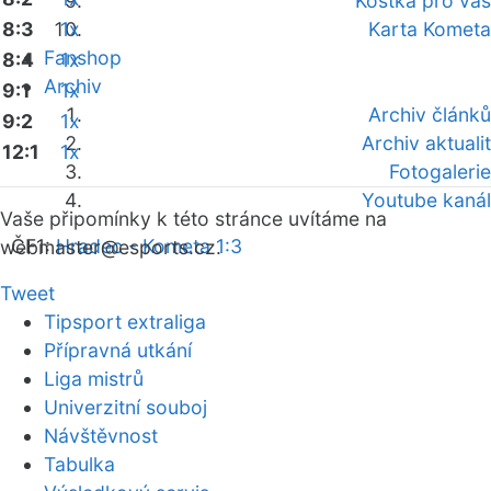
Kostka pro vás
8:3
1x
Karta Kometa
Fanshop
8:4
1x
Archiv
9:1
1x
Archiv článků
9:2
1x
Archiv aktualit
12:1
1x
Fotogalerie
Youtube kanál
Vaše připomínky k této stránce uvítáme na
ČF1:
Hradec - Kometa 1:3
webmaster
@esports.cz.
Tweet
Tipsport extraliga
Přípravná utkání
Liga mistrů
Univerzitní souboj
Návštěvnost
Tabulka