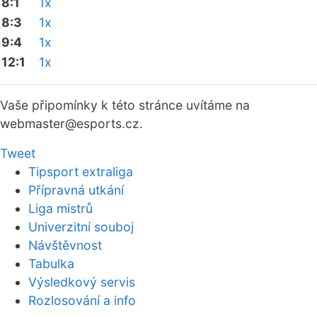
8:1
1x
8:3
1x
9:4
1x
12:1
1x
Vaše připomínky k této stránce uvítáme na
webmaster
@esports.cz.
Tweet
Tipsport extraliga
Přípravná utkání
Liga mistrů
Univerzitní souboj
Návštěvnost
Tabulka
Výsledkový servis
Rozlosování a info