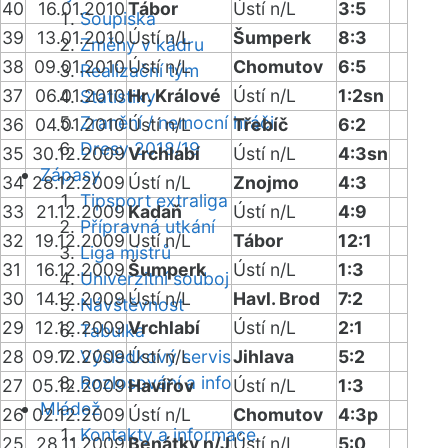
40
16.01.2010
Tábor
Ústí n/L
3:5
Soupiska
39
13.01.2010
Ústí n/L
Šumperk
8:3
Změny v kádru
38
09.01.2010
Ústí n/L
Chomutov
6:5
Realizační tým
37
06.01.2010
Hr. Králové
Ústí n/L
1:2sn
Statistiky
Zranění / nemocní hráči
36
04.01.2010
Ústí n/L
Třebíč
6:2
Dresy 2018/19
35
30.12.2009
Vrchlabí
Ústí n/L
4:3sn
Zápasy
34
28.12.2009
Ústí n/L
Znojmo
4:3
Tipsport extraliga
33
21.12.2009
Kadaň
Ústí n/L
4:9
Přípravná utkání
32
19.12.2009
Ústí n/L
Tábor
12:1
Liga mistrů
31
16.12.2009
Šumperk
Ústí n/L
1:3
Univerzitní souboj
30
14.12.2009
Ústí n/L
Havl. Brod
7:2
Návštěvnost
29
12.12.2009
Vrchlabí
Ústí n/L
2:1
Tabulka
28
09.12.2009
Výsledkový servis
Ústí n/L
Jihlava
5:2
Rozlosování a info
27
05.12.2009
Havířov
Ústí n/L
1:3
Mládež
26
02.12.2009
Ústí n/L
Chomutov
4:3p
Kontakty a informace
25
28.11.2009
Benátky n/J
Ústí n/L
5:0