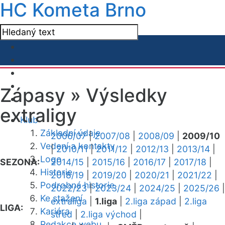
HC Kometa Brno
Zápasy »
Výsledky
extraligy
Klub
Základní údaje
2006/07
|
2007/08
|
2008/09
|
2009/10
Vedení a kontakty
|
2010/11
|
2011/12
|
2012/13
|
2013/14
|
Logo
SEZONA:
2014/15
|
2015/16
|
2016/17
|
2017/18
|
Historie
2018/19
|
2019/20
|
2020/21
|
2021/22
|
Podrobná historie
2022/23
|
2023/24
|
2024/25
|
2025/26
|
Ke stažení
extraliga
|
1.liga
|
2.liga západ
|
2.liga
LIGA:
Kariéra
střed
|
2.liga východ
|
Redakce webu