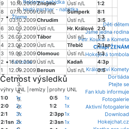
Reklamní nabídka
9
10.10.2009
Znojmo
Ústí n/L
1:2
Hrdý partner - nabídka
8
07.10.2009
Ústí n/L
Šumperk
8:1
Žijeme
7
03.10.2009
Chrudim
Ústí n/L
3:5
Děti dětem
6
30.09.2009
Ústí n/L
Hr. Králové
2:0
Jsme jedna rodina
5
26.09.2009
Tábor
Ústí n/L
1:3
Petr Koukal a Kometa
4
23.09.2009
Ústí n/L
Třebíč
2:1sn
Chlapi ŽENÁM
3
19.09.2009
Olomouc
Ústí n/L
1:3
Hokejová tombola
2
16.09.2009
Fanzóna
Ústí n/L
Kadaň
4:3p
Království Komety
1
12.09.2009
Beroun
Ústí n/L
0:5
Dortiáda
Četnost výsledků
Ptejte se
výhry UNL |
remízy |
prohry UNL
Fan klub informuje
1:0
1x
0:5
1x
Fotogalerie
2:0
2x
1:2
1x
Aktivní fotogalerie
2:1
3x
2:3pp
1x
Download
Hokejchat.cz
2:1sn
2x
2:3sn
1x