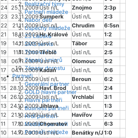
Realizační týmy
24
25.11.2009
Ústí n/L
Znojmo
2:3p
Partneři mládeže
23
23.11.2009
Šumperk
Ústí n/L
2:3
Nábor dětí
22
21.11.2009
Ústí n/L
Chrudim
6:5sn
Úspěchy mládeže
21
18.11.2009
Hr. Králové
Ústí n/L
1:2
ZŠ Labská
19
14.11.2009
Ústí n/L
Tábor
3:2
SMS servis
Týmová fota
19
11.11.2009
Třebíč
Ústí n/L
2:5
Zápasy juniorů
18
06.11.2009
Ústí n/L
Olomouc
5:2
Zápasy dorostu
17
04.11.2009
Kadaň
Ústí n/L
0:6
Partneři
16
31.10.2009
Ústí n/L
Beroun
6:2
Generální partner
15
28.10.2009
Havl. Brod
Ústí n/L
2:4
GOLD hlavní partner
14
26.10.2009
Ústí n/L
Vrchlabí
3:1
Hlavní partneři
13
24.10.2009
Jihlava
Ústí n/L
1:3
Business partneři
12
21.10.2009
Ústí n/L
Havířov
2:0
Hrdí partneři
11
17.10.2009
Chomutov
Ústí n/L
6:3
Mediální partneři
Partneři mládeže
10
14.10.2009
Ústí n/L
Benátky n/J
1:0