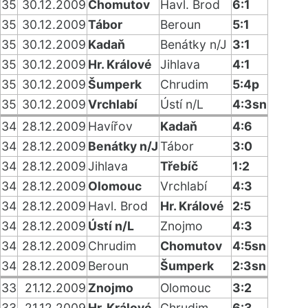
35
30.12.2009
Chomutov
Havl. Brod
6:1
35
30.12.2009
Tábor
Beroun
5:1
35
30.12.2009
Kadaň
Benátky n/J
3:1
35
30.12.2009
Hr. Králové
Jihlava
4:1
35
30.12.2009
Šumperk
Chrudim
5:4p
35
30.12.2009
Vrchlabí
Ústí n/L
4:3sn
34
28.12.2009
Havířov
Kadaň
4:6
34
28.12.2009
Benátky n/J
Tábor
3:0
34
28.12.2009
Jihlava
Třebíč
1:2
34
28.12.2009
Olomouc
Vrchlabí
4:3
34
28.12.2009
Havl. Brod
Hr. Králové
2:5
34
28.12.2009
Ústí n/L
Znojmo
4:3
34
28.12.2009
Chrudim
Chomutov
4:5sn
34
28.12.2009
Beroun
Šumperk
2:3sn
33
21.12.2009
Znojmo
Olomouc
3:2
33
21.12.2009
Hr. Králové
Chrudim
6:3