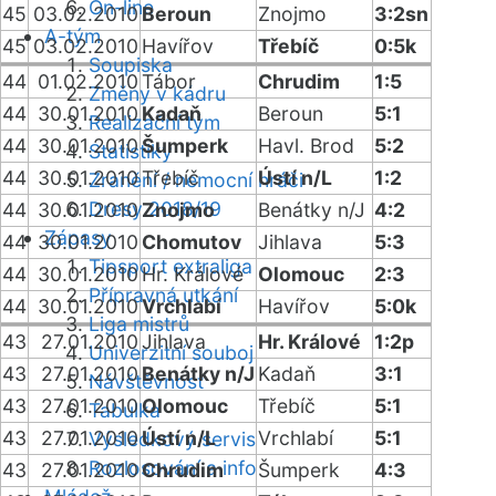
On-line
45
03.02.2010
Beroun
Znojmo
3:2sn
A-tým
45
03.02.2010
Havířov
Třebíč
0:5k
Soupiska
44
01.02.2010
Tábor
Chrudim
1:5
Změny v kádru
44
30.01.2010
Kadaň
Beroun
5:1
Realizační tým
44
30.01.2010
Šumperk
Havl. Brod
5:2
Statistiky
44
30.01.2010
Třebíč
Ústí n/L
1:2
Zranění / nemocní hráči
Dresy 2018/19
44
30.01.2010
Znojmo
Benátky n/J
4:2
Zápasy
44
30.01.2010
Chomutov
Jihlava
5:3
Tipsport extraliga
44
30.01.2010
Hr. Králové
Olomouc
2:3
Přípravná utkání
44
30.01.2010
Vrchlabí
Havířov
5:0k
Liga mistrů
43
27.01.2010
Jihlava
Hr. Králové
1:2p
Univerzitní souboj
43
27.01.2010
Benátky n/J
Kadaň
3:1
Návštěvnost
43
27.01.2010
Olomouc
Třebíč
5:1
Tabulka
43
27.01.2010
Ústí n/L
Vrchlabí
5:1
Výsledkový servis
Rozlosování a info
43
27.01.2010
Chrudim
Šumperk
4:3