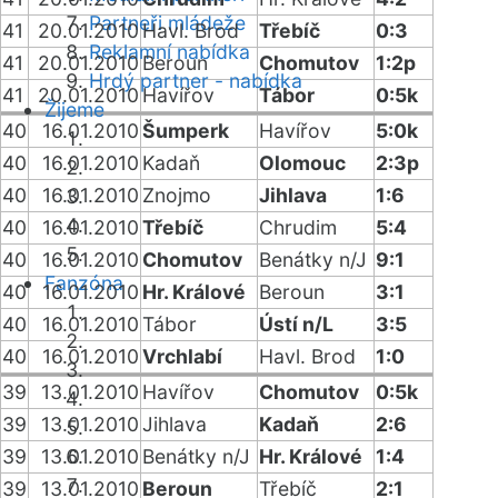
Partneři mládeže
41
20.01.2010
Havl. Brod
Třebíč
0:3
Reklamní nabídka
41
20.01.2010
Beroun
Chomutov
1:2p
Hrdý partner - nabídka
41
20.01.2010
Havířov
Tábor
0:5k
Žijeme
40
16.01.2010
Šumperk
Havířov
5:0k
40
16.01.2010
Kadaň
Olomouc
2:3p
40
16.01.2010
Znojmo
Jihlava
1:6
40
16.01.2010
Třebíč
Chrudim
5:4
40
16.01.2010
Chomutov
Benátky n/J
9:1
Fanzóna
40
16.01.2010
Hr. Králové
Beroun
3:1
40
16.01.2010
Tábor
Ústí n/L
3:5
40
16.01.2010
Vrchlabí
Havl. Brod
1:0
39
13.01.2010
Havířov
Chomutov
0:5k
39
13.01.2010
Jihlava
Kadaň
2:6
39
13.01.2010
Benátky n/J
Hr. Králové
1:4
39
13.01.2010
Beroun
Třebíč
2:1