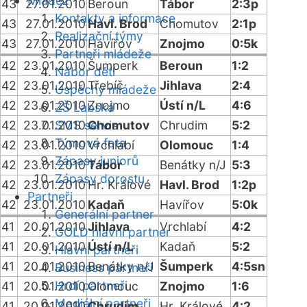
Mládež
43
27.01.2010
Beroun
Tábor
2:3p
Kontakty a informace
43
27.01.2010
Havl. Brod
Chomutov
2:1p
Realizační týmy
43
27.01.2010
Havířov
Znojmo
0:5k
Partneři mládeže
42
23.01.2010
Šumperk
Beroun
1:2
Nábor dětí
42
23.01.2010
Třebíč
Jihlava
2:4
Úspěchy mládeže
42
23.01.2010
Znojmo
Ústí n/L
4:6
ZŠ Labská
42
23.01.2010
SMS servis
Chomutov
Chrudim
5:2
Týmová fota
42
23.01.2010
Vrchlabí
Olomouc
1:4
Zápasy juniorů
42
23.01.2010
Tábor
Benátky n/J
5:3
Zápasy dorostu
42
23.01.2010
Hr. Králové
Havl. Brod
1:2p
Partneři
42
23.01.2010
Kadaň
Havířov
5:0k
Generální partner
41
20.01.2010
Jihlava
Vrchlabí
4:2
GOLD hlavní partner
41
20.01.2010
Ústí n/L
Kadaň
5:2
Hlavní partneři
41
20.01.2010
Benátky n/J
Šumperk
4:5sn
Business partneři
Hrdí partneři
41
20.01.2010
Olomouc
Znojmo
1:6
Mediální partneři
41
20.01.2010
Chrudim
Hr. Králové
4:2