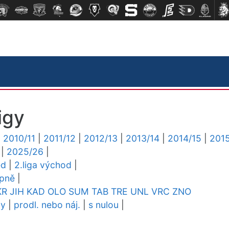
igy
|
2010/11
|
2011/12
|
2012/13
|
2013/14
|
2014/15
|
2015
|
2025/26
|
ed
|
2.liga východ
|
upně
|
KR
JIH
KAD
OLO
SUM
TAB
TRE
UNL
VRC
ZNO
dy
|
prodl. nebo náj.
|
s nulou
|