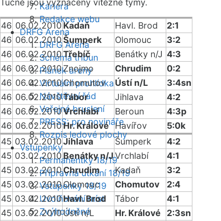
Tučně jsou vyznačeny vítězné týmy.
Kariéra
Redakce webu
46
06.02.2010
Kadaň
Havl. Brod
2:1
DRFG Arena
46
06.02.2010
Šumperk
Olomouc
3:2
DRFG Arena
46
06.02.2010
Třebíč
Benátky n/J
4:3
Schéma tribun
46
06.02.2010
Znojmo
Chrudim
0:2
Plánek areny
46
06.02.2010
Chomutov
Ústí n/L
3:4sn
Virtuální prohlídka
Návštěvní řád
46
06.02.2010
Tábor
Jihlava
4:2
Veřejné bruslení
46
06.02.2010
Vrchlabí
Beroun
4:3p
PRESS: pro novináře
46
06.02.2010
Hr. Králové
Havířov
5:0k
Rozpis ledové plochy
45
03.02.2010
Jihlava
Šumperk
4:2
Vstupenky
45
03.02.2010
Benátky n/J
Vrchlabí
4:1
Permanentky 18/19
45
03.02.2010
Chrudim
Kadaň
3:2
Přípravná utkání 18/19
45
03.02.2010
Olomouc
Chomutov
2:4
Vstupenky 18/19
45
03.02.2010
Uvolňování míst
Havl. Brod
Tábor
4:1
Zvýhodněné
45
03.02.2010
Ústí n/L
Hr. Králové
2:3sn