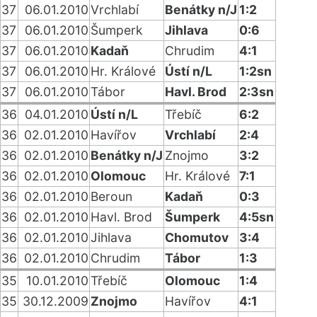
37
06.01.2010
Vrchlabí
Benátky n/J
1:2
37
06.01.2010
Šumperk
Jihlava
0:6
37
06.01.2010
Kadaň
Chrudim
4:1
37
06.01.2010
Hr. Králové
Ústí n/L
1:2sn
37
06.01.2010
Tábor
Havl. Brod
2:3sn
36
04.01.2010
Ústí n/L
Třebíč
6:2
36
02.01.2010
Havířov
Vrchlabí
2:4
36
02.01.2010
Benátky n/J
Znojmo
3:2
36
02.01.2010
Olomouc
Hr. Králové
7:1
36
02.01.2010
Beroun
Kadaň
0:3
36
02.01.2010
Havl. Brod
Šumperk
4:5sn
36
02.01.2010
Jihlava
Chomutov
3:4
36
02.01.2010
Chrudim
Tábor
1:3
35
10.01.2010
Třebíč
Olomouc
1:4
35
30.12.2009
Znojmo
Havířov
4:1