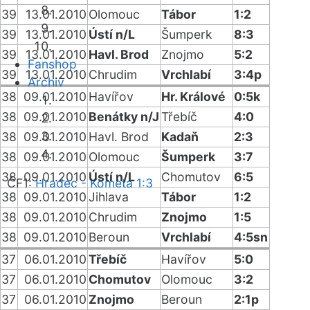
39
13.01.2010
Olomouc
Tábor
1:2
39
13.01.2010
Ústí n/L
Šumperk
8:3
39
13.01.2010
Havl. Brod
Znojmo
5:2
Fanshop
39
13.01.2010
Chrudim
Vrchlabí
3:4p
Archiv
38
09.01.2010
Havířov
Hr. Králové
0:5k
38
09.01.2010
Benátky n/J
Třebíč
4:0
38
09.01.2010
Havl. Brod
Kadaň
2:3
38
09.01.2010
Olomouc
Šumperk
3:7
38
09.01.2010
Ústí n/L
Chomutov
6:5
ČF1:
Hradec - Kometa 1:3
38
09.01.2010
Jihlava
Tábor
1:2
38
09.01.2010
Chrudim
Znojmo
1:5
38
09.01.2010
Beroun
Vrchlabí
4:5sn
37
06.01.2010
Třebíč
Havířov
5:0
37
06.01.2010
Chomutov
Olomouc
3:2
37
06.01.2010
Znojmo
Beroun
2:1p