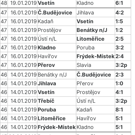
48
19.01.2019
Vsetín
Kladno
6:1
47
16.01.2019
Č.Budějovice
Jihlava
4:2
47
16.01.2019
Kadaň
Vsetín
1:5
47
16.01.2019
Prostějov
Benátky n/J
1:2
47
16.01.2019
Ústí n/L
Litoměřice
2:5
47
16.01.2019
Kladno
Poruba
3:2
47
16.01.2019
Havířov
Frýdek-Místek
2:4
47
16.01.2019
Přerov
Slavia
3:2p
46
14.01.2019
Benátky n/J
Č.Budějovice
2:3
46
14.01.2019
Jihlava
Přerov
1:0
46
14.01.2019
Vsetín
Prostějov
4:1
46
14.01.2019
Třebíč
Ústí n/L
3:2p
46
14.01.2019
Poruba
Kadaň
8:1
46
14.01.2019
Litoměřice
Havířov
5:1
46
14.01.2019
Frýdek-Místek
Kladno
5:1