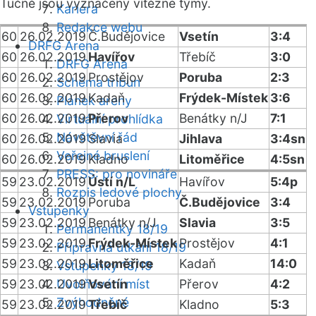
Tučně jsou vyznačeny vítězné týmy.
Kariéra
Redakce webu
60
26.02.2019
Č.Budějovice
Vsetín
3:4
DRFG Arena
60
26.02.2019
Havířov
Třebíč
3:0
DRFG Arena
60
26.02.2019
Prostějov
Poruba
2:3
Schéma tribun
60
26.02.2019
Kadaň
Frýdek-Místek
3:6
Plánek areny
60
26.02.2019
Přerov
Benátky n/J
7:1
Virtuální prohlídka
Návštěvní řád
60
26.02.2019
Slavia
Jihlava
3:4sn
Veřejné bruslení
60
26.02.2019
Kladno
Litoměřice
4:5sn
PRESS: pro novináře
59
23.02.2019
Ústí n/L
Havířov
5:4p
Rozpis ledové plochy
59
23.02.2019
Poruba
Č.Budějovice
3:4
Vstupenky
59
23.02.2019
Benátky n/J
Slavia
3:5
Permanentky 18/19
59
23.02.2019
Frýdek-Místek
Prostějov
4:1
Přípravná utkání 18/19
59
23.02.2019
Litoměřice
Kadaň
14:0
Vstupenky 18/19
59
23.02.2019
Uvolňování míst
Vsetín
Přerov
4:2
Zvýhodněné
59
23.02.2019
Třebíč
Kladno
5:3