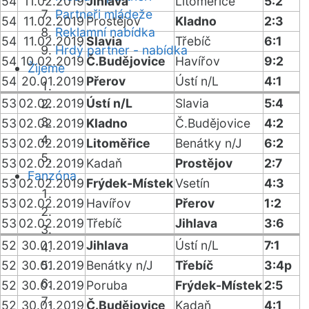
54
11.02.2019
Jihlava
Litoměřice
5:2
Partneři mládeže
54
11.02.2019
Prostějov
Kladno
2:3
Reklamní nabídka
54
11.02.2019
Slavia
Třebíč
6:1
Hrdý partner - nabídka
54
10.02.2019
Č.Budějovice
Havířov
9:2
Žijeme
54
20.01.2019
Přerov
Ústí n/L
4:1
53
02.02.2019
Ústí n/L
Slavia
5:4
53
02.02.2019
Kladno
Č.Budějovice
4:2
53
02.02.2019
Litoměřice
Benátky n/J
6:2
53
02.02.2019
Kadaň
Prostějov
2:7
Fanzóna
53
02.02.2019
Frýdek-Místek
Vsetín
4:3
53
02.02.2019
Havířov
Přerov
1:2
53
02.02.2019
Třebíč
Jihlava
3:6
52
30.01.2019
Jihlava
Ústí n/L
7:1
52
30.01.2019
Benátky n/J
Třebíč
3:4p
52
30.01.2019
Poruba
Frýdek-Místek
2:5
52
30.01.2019
Č.Budějovice
Kadaň
4:1