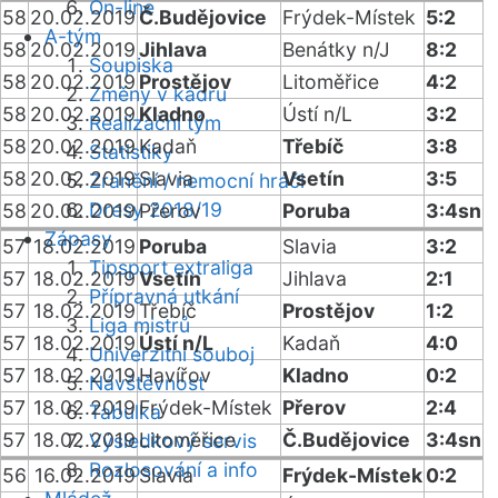
On-line
58
20.02.2019
Č.Budějovice
Frýdek-Místek
5:2
A-tým
58
20.02.2019
Jihlava
Benátky n/J
8:2
Soupiska
58
20.02.2019
Prostějov
Litoměřice
4:2
Změny v kádru
58
20.02.2019
Kladno
Ústí n/L
3:2
Realizační tým
58
20.02.2019
Kadaň
Třebíč
3:8
Statistiky
58
20.02.2019
Slavia
Vsetín
3:5
Zranění / nemocní hráči
Dresy 2018/19
58
20.02.2019
Přerov
Poruba
3:4sn
Zápasy
57
18.02.2019
Poruba
Slavia
3:2
Tipsport extraliga
57
18.02.2019
Vsetín
Jihlava
2:1
Přípravná utkání
57
18.02.2019
Třebíč
Prostějov
1:2
Liga mistrů
57
18.02.2019
Ústí n/L
Kadaň
4:0
Univerzitní souboj
57
18.02.2019
Havířov
Kladno
0:2
Návštěvnost
57
18.02.2019
Frýdek-Místek
Přerov
2:4
Tabulka
57
18.02.2019
Litoměřice
Č.Budějovice
3:4sn
Výsledkový servis
Rozlosování a info
56
16.02.2019
Slavia
Frýdek-Místek
0:2