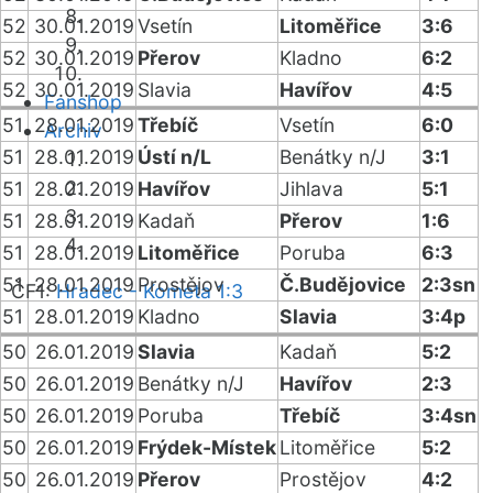
52
30.01.2019
Vsetín
Litoměřice
3:6
52
30.01.2019
Přerov
Kladno
6:2
52
30.01.2019
Slavia
Havířov
4:5
Fanshop
51
28.01.2019
Třebíč
Vsetín
6:0
Archiv
51
28.01.2019
Ústí n/L
Benátky n/J
3:1
51
28.01.2019
Havířov
Jihlava
5:1
51
28.01.2019
Kadaň
Přerov
1:6
51
28.01.2019
Litoměřice
Poruba
6:3
51
28.01.2019
Prostějov
Č.Budějovice
2:3sn
ČF1:
Hradec - Kometa 1:3
51
28.01.2019
Kladno
Slavia
3:4p
50
26.01.2019
Slavia
Kadaň
5:2
50
26.01.2019
Benátky n/J
Havířov
2:3
50
26.01.2019
Poruba
Třebíč
3:4sn
50
26.01.2019
Frýdek-Místek
Litoměřice
5:2
50
26.01.2019
Přerov
Prostějov
4:2