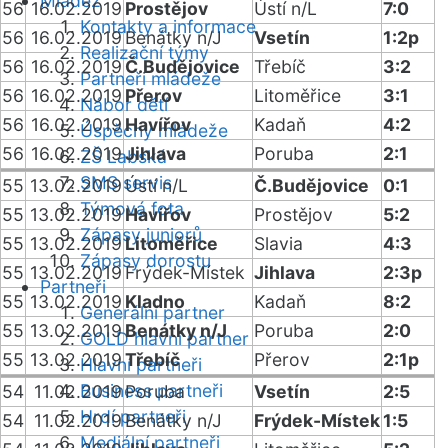
Mládež
56
16.02.2019
Prostějov
Ústí n/L
7:0
Kontakty a informace
56
16.02.2019
Benátky n/J
Vsetín
1:2p
Realizační týmy
56
16.02.2019
Č.Budějovice
Třebíč
3:2
Partneři mládeže
56
16.02.2019
Přerov
Litoměřice
3:1
Nábor dětí
56
16.02.2019
Havířov
Kadaň
4:2
Úspěchy mládeže
56
16.02.2019
Jihlava
Poruba
2:1
ZŠ Labská
SMS servis
55
13.02.2019
Ústí n/L
Č.Budějovice
0:1
Týmová fota
55
13.02.2019
Havířov
Prostějov
5:2
Zápasy juniorů
55
13.02.2019
Litoměřice
Slavia
4:3
Zápasy dorostu
55
13.02.2019
Frýdek-Místek
Jihlava
2:3p
Partneři
55
13.02.2019
Kladno
Kadaň
8:2
Generální partner
55
13.02.2019
Benátky n/J
Poruba
2:0
GOLD hlavní partner
55
13.02.2019
Třebíč
Přerov
2:1p
Hlavní partneři
Business partneři
54
11.02.2019
Poruba
Vsetín
2:5
Hrdí partneři
54
11.02.2019
Benátky n/J
Frýdek-Místek
1:5
Mediální partneři