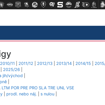
igy
2010/11
|
2011/12
|
2012/13
|
2013/14
|
2014/15
|
2015
|
2025/26
|
ga jih/východ
|
upně
|
A
LTM
POR
PRE
PRO
SLA
TRE
UNL
VSE
dy
|
prodl. nebo náj.
|
s nulou
|