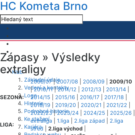
HC Kometa Brno
Zápasy »
Výsledky
extraligy
Klub
Základní údaje
2006/07
|
2007/08
|
2008/09
|
2009/10
Vedení a kontakty
|
2010/11
|
2011/12
|
2012/13
|
2013/14
|
Logo
SEZONA:
2014/15
|
2015/16
|
2016/17
|
2017/18
|
Historie
2018/19
|
2019/20
|
2020/21
|
2021/22
|
Podrobná historie
2022/23
|
2023/24
|
2024/25
|
2025/26
|
Ke stažení
extraliga
|
1.liga
|
2.liga západ
|
2.liga
LIGA:
Kariéra
střed
|
2.liga východ
|
Redakce webu