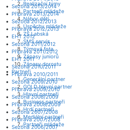
Realizační týmy
Sezóna 2013/2014
Partneři mládeže
Příprava 2013/2014
Nábor dětí
Sezóna 2012/2013
Úspěchy mládeže
Příprava 2012/2013
ZŠ Labská
EHT 2012
SMS servis
Sezóna 2011/2012
Týmová fota
Příprava 2011/2012
Zápasy juniorů
EHT 2011
Zápasy dorostu
Sezóna 2010/2011
Partneři
Příprava 2010/2011
Generální partner
Sezóna 2009/2010
GOLD hlavní partner
Příprava 2009/2010
Hlavní partneři
Sezóna 2008/2009
Business partneři
Příprava 2008/2009
Hrdí partneři
Sezóna 2007/2008
Mediální partneři
Příprava 2007/2008
Partneři mládeže
Sezóna 2006/2007