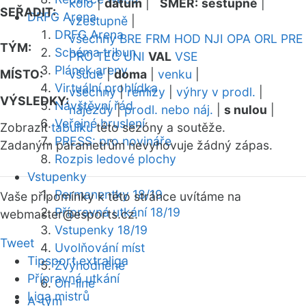
kolo
|
datum
|
SMĚR:
sestupně
|
SEŘADIT:
DRFG Arena
vzestupně
|
DRFG Arena
všechny
BRE
FRM
HOD
NJI
OPA
ORL
PRE
TÝM:
Schéma tribun
PRO
TEC
UNI
VAL
VSE
Plánek areny
MÍSTO:
všude
|
doma
|
venku
|
Virtuální prohlídka
všechny
|
remízy
|
výhry v prodl.
|
VÝSLEDKY:
Návštěvní řád
nájezdy
|
prodl. nebo náj.
|
s nulou
|
Veřejné bruslení
Zobrazit
tabulku
této sezóny a soutěže.
PRESS: pro novináře
Zadaným parametrům nevyhovuje žádný zápas.
Rozpis ledové plochy
Vstupenky
Permanentky 18/19
Vaše připomínky k této stránce uvítáme na
Přípravná utkání 18/19
webmaster
@esports.cz.
Vstupenky 18/19
Tweet
Uvolňování míst
Tipsport extraliga
Zvýhodněné
Přípravná utkání
On-line
Liga mistrů
A-tým