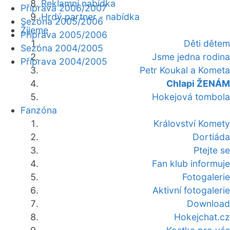
Reklamní nabídka
Příprava 2006/2007
Hrdý partner - nabídka
Sezóna 2005/2006
Žijeme
Příprava 2005/2006
Děti dětem
Sezóna 2004/2005
Jsme jedna rodina
Příprava 2004/2005
Petr Koukal a Kometa
Chlapi ŽENÁM
Hokejová tombola
Fanzóna
Království Komety
Dortiáda
Ptejte se
Fan klub informuje
Fotogalerie
Aktivní fotogalerie
Download
Hokejchat.cz