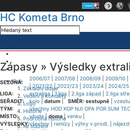
HC Kometa Brno
Zápasy »
Výsledky extral
2006/07
|
2007/08
|
2008/09
|
2009/10
|
Klub
SEZONA:
|
2021/22
|
2022/23
|
2023/24
|
2024/25
Základní údaje
LIGA:
extraliga
|
1.liga
|
2.liga západ
|
2.liga stř
Vedení a kontakty
SEŘADIT:
kolo
|
datum
|
SMĚR:
sestupně
|
vzest
Logo
TÝM:
všechny
HOD
KOP
NJI
OPA
POR
SUM
TE
Historie
MÍSTO:
všude
|
doma
|
venku
|
Podrobná historie
VÝSLEDKY:
všechny
|
remízy
|
výhry v prodl.
|
nájezd
Ke stažení