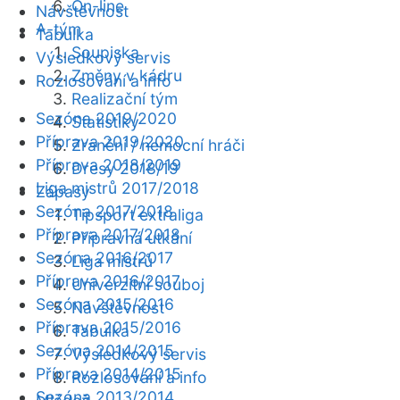
On-line
Návštěvnost
A-tým
Tabulka
Soupiska
Výsledkový servis
Změny v kádru
Rozlosování a info
Realizační tým
Sezóna 2019/2020
Statistiky
Příprava 2019/2020
Zranění / nemocní hráči
Příprava 2018/2019
Dresy 2018/19
Liga mistrů 2017/2018
Zápasy
Sezóna 2017/2018
Tipsport extraliga
Příprava 2017/2018
Přípravná utkání
Sezóna 2016/2017
Liga mistrů
Příprava 2016/2017
Univerzitní souboj
Sezóna 2015/2016
Návštěvnost
Příprava 2015/2016
Tabulka
Sezóna 2014/2015
Výsledkový servis
Příprava 2014/2015
Rozlosování a info
Sezóna 2013/2014