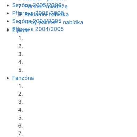
Sezóna 2005/2006
Partneři mládeže
Příprava 2005/2006
Reklamní nabídka
Sezóna 2004/2005
Hrdý partner - nabídka
Příprava 2004/2005
Žijeme
Fanzóna