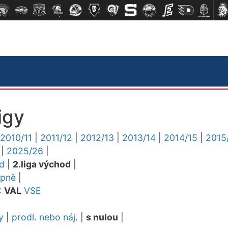
igy
2010/11
|
2011/12
|
2012/13
|
2013/14
|
2014/15
|
2015
|
2025/26
|
ed
|
2.liga východ
|
upně
|
C
VAL
VSE
y
|
prodl. nebo náj.
|
s nulou
|