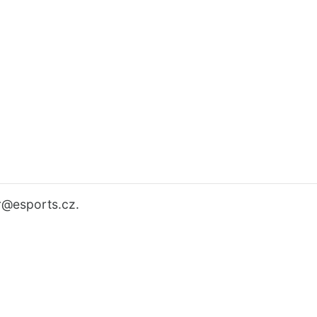
r
@esports.cz.