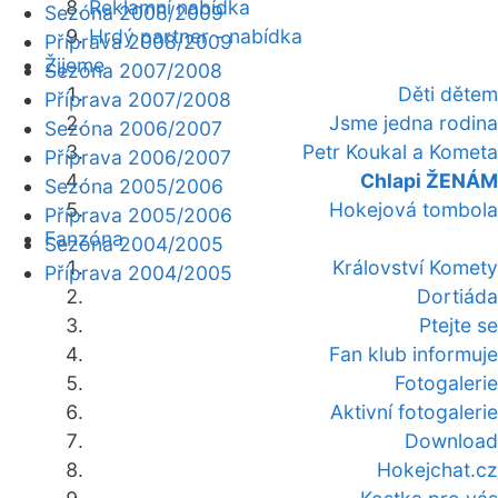
Reklamní nabídka
Sezóna 2008/2009
Hrdý partner - nabídka
Příprava 2008/2009
Žijeme
Sezóna 2007/2008
Děti dětem
Příprava 2007/2008
Jsme jedna rodina
Sezóna 2006/2007
Petr Koukal a Kometa
Příprava 2006/2007
Chlapi ŽENÁM
Sezóna 2005/2006
Hokejová tombola
Příprava 2005/2006
Fanzóna
Sezóna 2004/2005
Království Komety
Příprava 2004/2005
Dortiáda
Ptejte se
Fan klub informuje
Fotogalerie
Aktivní fotogalerie
Download
Hokejchat.cz