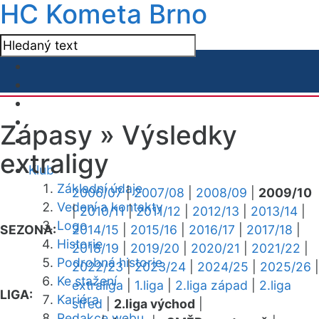
HC Kometa Brno
Zápasy »
Výsledky
extraligy
Klub
Základní údaje
2006/07
|
2007/08
|
2008/09
|
2009/10
Vedení a kontakty
|
2010/11
|
2011/12
|
2012/13
|
2013/14
|
Logo
SEZONA:
2014/15
|
2015/16
|
2016/17
|
2017/18
|
Historie
2018/19
|
2019/20
|
2020/21
|
2021/22
|
Podrobná historie
2022/23
|
2023/24
|
2024/25
|
2025/26
|
Ke stažení
extraliga
|
1.liga
|
2.liga západ
|
2.liga
LIGA:
Kariéra
střed
|
2.liga východ
|
Redakce webu