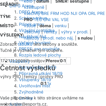
kolo
|
datum
|
SMĚR:
sestupně
|
SEŘADIT:
DRFG Arena
vzestupně
|
DRFG Arena
všechny
BRE
FRM
HOD
NJI
OPA
ORL
PRE
TÝM:
Schéma tribun
PRO
TEC
UNI
VAL
VSE
Plánek areny
MÍSTO:
všude
|
doma
|
venku
|
Virtuální prohlídka
všechny
|
remízy
|
výhry v prodl.
|
VÝSLEDKY:
Návštěvní řád
nájezdy
|
prodl. nebo náj.
|
s nulou
|
Veřejné bruslení
Zobrazit
tabulku
této sezóny a soutěže.
PRESS: pro novináře
Tučně je vyznačen tým soupeře.
Rozpis ledové plochy
17
21.11.2009
Prostějov
Přerov
0:1
Vstupenky
Četnost výsledků
Permanentky 18/19
Přípravná utkání 18/19
výhry PRO |
remízy |
prohry PRO
Vstupenky 18/19
0:1
1x
Uvolňování míst
Zvýhodněné
Vaše připomínky k této stránce uvítáme na
On-line
webmaster
@esports.cz.
A-tým