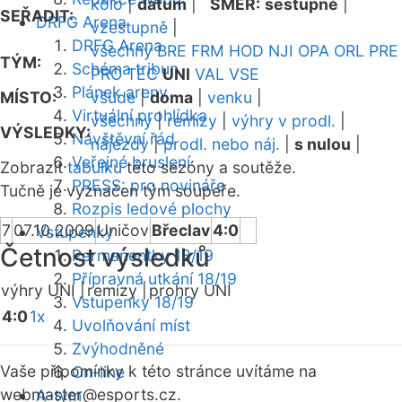
kolo
|
datum
|
SMĚR:
sestupně
|
SEŘADIT:
DRFG Arena
vzestupně
|
DRFG Arena
všechny
BRE
FRM
HOD
NJI
OPA
ORL
PRE
TÝM:
Schéma tribun
PRO
TEC
UNI
VAL
VSE
Plánek areny
MÍSTO:
všude
|
doma
|
venku
|
Virtuální prohlídka
všechny
|
remízy
|
výhry v prodl.
|
VÝSLEDKY:
Návštěvní řád
nájezdy
|
prodl. nebo náj.
|
s nulou
|
Veřejné bruslení
Zobrazit
tabulku
této sezóny a soutěže.
PRESS: pro novináře
Tučně je vyznačen tým soupeře.
Rozpis ledové plochy
7
07.10.2009
Uničov
Břeclav
4:0
Vstupenky
Četnost výsledků
Permanentky 18/19
Přípravná utkání 18/19
výhry UNI |
remízy |
prohry UNI
Vstupenky 18/19
4:0
1x
Uvolňování míst
Zvýhodněné
Vaše připomínky k této stránce uvítáme na
On-line
webmaster
@esports.cz.
A-tým