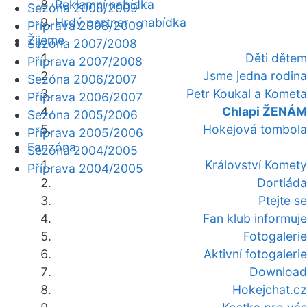
Reklamní nabídka
Sezóna 2008/2009
Hrdý partner - nabídka
Příprava 2008/2009
Žijeme
Sezóna 2007/2008
Děti dětem
Příprava 2007/2008
Jsme jedna rodina
Sezóna 2006/2007
Petr Koukal a Kometa
Příprava 2006/2007
Chlapi ŽENÁM
Sezóna 2005/2006
Hokejová tombola
Příprava 2005/2006
Fanzóna
Sezóna 2004/2005
Království Komety
Příprava 2004/2005
Dortiáda
Ptejte se
Fan klub informuje
Fotogalerie
Aktivní fotogalerie
Download
Hokejchat.cz