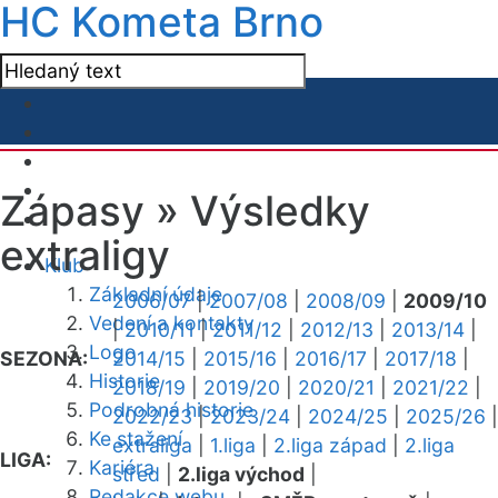
HC Kometa Brno
Zápasy »
Výsledky
extraligy
Klub
Základní údaje
2006/07
|
2007/08
|
2008/09
|
2009/10
Vedení a kontakty
|
2010/11
|
2011/12
|
2012/13
|
2013/14
|
Logo
SEZONA:
2014/15
|
2015/16
|
2016/17
|
2017/18
|
Historie
2018/19
|
2019/20
|
2020/21
|
2021/22
|
Podrobná historie
2022/23
|
2023/24
|
2024/25
|
2025/26
|
Ke stažení
extraliga
|
1.liga
|
2.liga západ
|
2.liga
LIGA:
Kariéra
střed
|
2.liga východ
|
Redakce webu