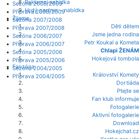
Reklamní nabídka
Sezóna 2008/2009
Hrdý partner - nabídka
Příprava 2008/2009
Žijeme
Sezóna 2007/2008
Děti dětem
Příprava 2007/2008
Jsme jedna rodina
Sezóna 2006/2007
Petr Koukal a Kometa
Příprava 2006/2007
Chlapi ŽENÁM
Sezóna 2005/2006
Hokejová tombola
Příprava 2005/2006
Fanzóna
Sezóna 2004/2005
Království Komety
Příprava 2004/2005
Dortiáda
Ptejte se
Fan klub informuje
Fotogalerie
Aktivní fotogalerie
Download
Hokejchat.cz