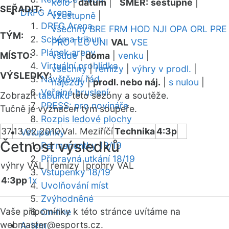
kolo
|
datum
|
SMĚR:
sestupně
|
SEŘADIT:
DRFG Arena
vzestupně
|
DRFG Arena
všechny
BRE
FRM
HOD
NJI
OPA
ORL
PRE
TÝM:
Schéma tribun
PRO
TEC
UNI
VAL
VSE
Plánek areny
MÍSTO:
všude
|
doma
|
venku
|
Virtuální prohlídka
všechny
|
remízy
|
výhry v prodl.
|
VÝSLEDKY:
Návštěvní řád
nájezdy
|
prodl. nebo náj.
|
s nulou
|
Veřejné bruslení
Zobrazit
tabulku
této sezóny a soutěže.
PRESS: pro novináře
Tučně je vyznačen tým soupeře.
Rozpis ledové plochy
37
13.02.2010
Val. Meziříčí
Technika
4:3p
Vstupenky
Četnost výsledků
Permanentky 18/19
Přípravná utkání 18/19
výhry VAL |
remízy |
prohry VAL
Vstupenky 18/19
4:3pp
1x
Uvolňování míst
Zvýhodněné
Vaše připomínky k této stránce uvítáme na
On-line
webmaster
@esports.cz.
A-tým