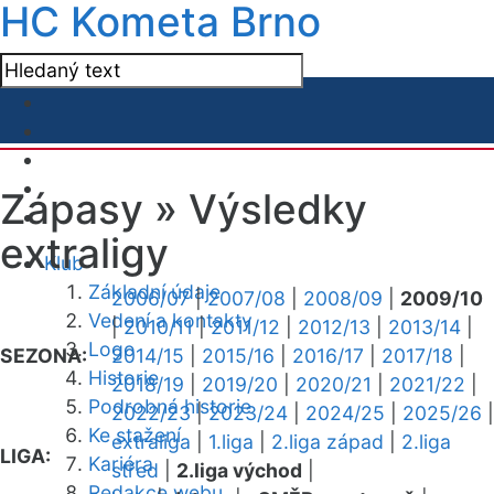
HC Kometa Brno
Zápasy »
Výsledky
extraligy
Klub
Základní údaje
2006/07
|
2007/08
|
2008/09
|
2009/10
Vedení a kontakty
|
2010/11
|
2011/12
|
2012/13
|
2013/14
|
Logo
SEZONA:
2014/15
|
2015/16
|
2016/17
|
2017/18
|
Historie
2018/19
|
2019/20
|
2020/21
|
2021/22
|
Podrobná historie
2022/23
|
2023/24
|
2024/25
|
2025/26
|
Ke stažení
extraliga
|
1.liga
|
2.liga západ
|
2.liga
LIGA:
Kariéra
střed
|
2.liga východ
|
Redakce webu