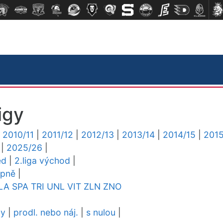
igy
|
2010/11
|
2011/12
|
2012/13
|
2013/14
|
2014/15
|
2015
|
2025/26
|
ed
|
2.liga východ
|
upně
|
LA
SPA
TRI
UNL
VIT
ZLN
ZNO
dy
|
prodl. nebo náj.
|
s nulou
|