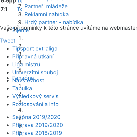
6:5pp
1x
Partneři mládeže
7:1
1x
Reklamní nabídka
Hrdý partner - nabídka
Vaše připomínky k této stránce uvítáme na webmaste
Žijeme
Tweet
Tipsport extraliga
Přípravná utkání
Liga mistrů
Univerzitní souboj
Fanzóna
Návštěvnost
Tabulka
Výsledkový servis
Rozlosování a info
Sezóna 2019/2020
Příprava 2019/2020
Příprava 2018/2019