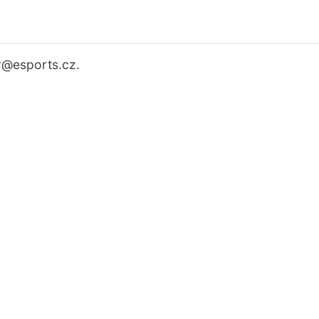
r
@esports.cz.