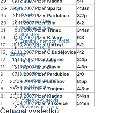
29
07.12.2007
Plzeň
Kladno
5:1
On-line
26
A-tým
30.11.2007
Plzeň
Sparta
4:3sn
Soupiska
35
27.11.2007
Plzeň
Pardubice
3:2p
Změny v kádru
23
20.11.2007
Plzeň
Zlín
6:2
Realizační tým
21
15.11.2007
Plzeň
Třinec
3:4sn
Statistiky
19
04.11.2007
Plzeň
K. Vary
6:3
Zranění / nemocní hráči
17
28.10.2007
Plzeň
Ústí n/L
5:2
Dresy 2018/19
15
23.10.2007
Plzeň
Č.Budějovice
4:2
Zápasy
12
14.10.2007
Plzeň
Liberec
3:4p
Tipsport extraliga
11
12.10.2007
Plzeň
Slavia
4:3p
Přípravná utkání
Liga mistrů
9
07.10.2007
Plzeň
Pardubice
2:0
Univerzitní souboj
7
30.09.2007
Plzeň
Litvínov
6:5p
Návštěvnost
5
25.09.2007
Plzeň
Znojmo
4:3sn
Tabulka
3
20.09.2007
Plzeň
Kladno
5:4sn
Výsledkový servis
1
14.09.2007
Plzeň
Vítkovice
5:4sn
Rozlosování a info
Četnost výsledků