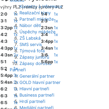
Mládež
Kontakty a informace
výhry PLZ |
remízy |
prohry PLZ
Realizační týmy
2:0
1x
1:4
1x
Partneři mládeže
3:1
1x
2:3
1x
Nábor dětí
3:2pp
1x
2:3sn
1x
Úspěchy mládeže
4:2
1x
3:4
1x
ZŠ Labská
4:3
1x
3:4pp
1x
SMS servis
4:3pp
1x
3:4sn
1x
Týmová fota
4:3sn
2x
3:6
1x
Zápasy juniorů
5:1
1x
5:6pp
1x
Zápasy dorostu
5:2
1x
Partneři
5:4pp
3x
Generální partner
5:4sn
2x
GOLD hlavní partner
Hlavní partneři
6:2
1x
Business partneři
6:3
1x
Hrdí partneři
6:5
1x
Mediální partneři