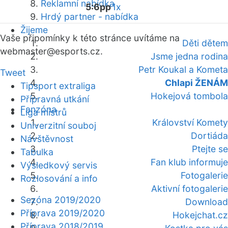
Reklamní nabídka
5:6pp
1x
Hrdý partner - nabídka
Žijeme
Vaše připomínky k této stránce uvítáme na
Děti dětem
webmaster
@esports.cz.
Jsme jedna rodina
Petr Koukal a Kometa
Tweet
Chlapi ŽENÁM
Tipsport extraliga
Hokejová tombola
Přípravná utkání
Fanzóna
Liga mistrů
Království Komety
Univerzitní souboj
Dortiáda
Návštěvnost
Ptejte se
Tabulka
Fan klub informuje
Výsledkový servis
Fotogalerie
Rozlosování a info
Aktivní fotogalerie
Sezóna 2019/2020
Download
Příprava 2019/2020
Hokejchat.cz
Příprava 2018/2019