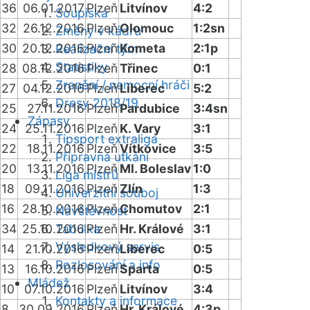
36
06.01.2017
Plzeň
Litvínov
4:2
Soupiska
32
26.12.2016
Plzeň
Olomouc
1:2sn
Změny v kádru
30
20.12.2016
Plzeň
Kometa
2:1p
Realizační tým
Statistiky
28
08.12.2016
Plzeň
Třinec
0:1
Zranění / nemocní hráči
27
04.12.2016
Plzeň
Liberec
5:2
Dresy 2018/19
25
27.11.2016
Plzeň
Pardubice
3:4sn
Zápasy
24
25.11.2016
Plzeň
K. Vary
3:1
Tipsport extraliga
22
18.11.2016
Plzeň
Vítkovice
3:5
Přípravná utkání
20
13.11.2016
Plzeň
Ml. Boleslav
1:0
Liga mistrů
18
09.11.2016
Plzeň
Zlín
1:3
Univerzitní souboj
16
28.10.2016
Plzeň
Chomutov
2:1
Návštěvnost
34
25.10.2016
Tabulka
Plzeň
Hr. Králové
3:1
Výsledkový servis
14
21.10.2016
Plzeň
Liberec
0:5
Rozlosování a info
13
16.10.2016
Plzeň
Sparta
0:5
Mládež
10
07.10.2016
Plzeň
Litvínov
3:4
Kontakty a informace
8
30.09.2016
Plzeň
Hr. Králové
4:3p