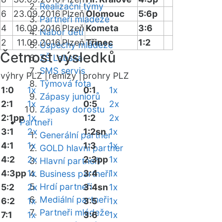
Realizační týmy
6
23.09.2016
Plzeň
Olomouc
5:6p
Partneři mládeže
4
16.09.2016
Plzeň
Kometa
3:6
Nábor dětí
2
11.09.2016
Plzeň
Třinec
1:2
Úspěchy mládeže
Četnost výsledků
ZŠ Labská
SMS servis
výhry PLZ |
remízy |
prohry PLZ
Týmová fota
1:0
1x
0:1
1x
Zápasy juniorů
2:1
1x
0:5
2x
Zápasy dorostu
2:1pp
1x
1:2
2x
Partneři
3:1
2x
1:2sn
1x
Generální partner
4:1
1x
1:3
1x
GOLD hlavní partner
4:2
2x
2:3pp
1x
Hlavní partneři
4:3pp
1x
3:4
1x
Business partneři
Hrdí partneři
5:2
2x
3:4sn
1x
Mediální partneři
6:2
1x
3:5
1x
Partneři mládeže
7:1
1x
3:6
1x