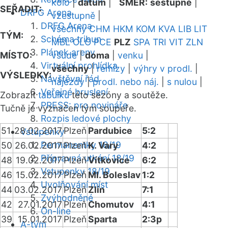
kolo
|
datum
|
SMĚR:
sestupně
|
SEŘADIT:
DRFG Arena
vzestupně
|
DRFG Arena
všechny
CHM
HKM
KOM
KVA
LIB
LIT
TÝM:
Schéma tribun
MBL
OLO
PCE
PLZ
SPA
TRI
VIT
ZLN
Plánek areny
MÍSTO:
všude
|
doma
|
venku
|
Virtuální prohlídka
všechny
|
remízy
|
výhry v prodl.
|
VÝSLEDKY:
Návštěvní řád
nájezdy
|
prodl. nebo náj.
|
s nulou
|
Veřejné bruslení
Zobrazit
tabulku
této sezóny a soutěže.
PRESS: pro novináře
Tučně je vyznačen tým soupeře.
Rozpis ledové plochy
51
28.02.2017
Plzeň
Pardubice
5:2
Vstupenky
Permanentky 18/19
50
26.02.2017
Plzeň
K. Vary
4:2
Přípravná utkání 18/19
48
19.02.2017
Plzeň
Vítkovice
6:2
Vstupenky 18/19
46
15.02.2017
Plzeň
Ml. Boleslav
1:2
Uvolňování míst
44
03.02.2017
Plzeň
Zlín
7:1
Zvýhodněné
42
27.01.2017
Plzeň
Chomutov
4:1
On-line
39
15.01.2017
Plzeň
Sparta
2:3p
A-tým