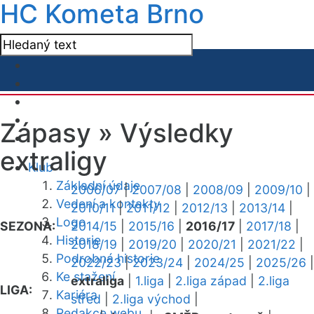
HC Kometa Brno
Zápasy »
Výsledky
extraligy
Klub
Základní údaje
2006/07
|
2007/08
|
2008/09
|
2009/10
|
Vedení a kontakty
2010/11
|
2011/12
|
2012/13
|
2013/14
|
Logo
SEZONA:
2014/15
|
2015/16
|
2016/17
|
2017/18
|
Historie
2018/19
|
2019/20
|
2020/21
|
2021/22
|
Podrobná historie
2022/23
|
2023/24
|
2024/25
|
2025/26
|
Ke stažení
extraliga
|
1.liga
|
2.liga západ
|
2.liga
LIGA:
Kariéra
střed
|
2.liga východ
|
Redakce webu